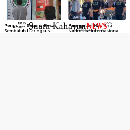
tutup
Pengedar Sabu di Desa
Peringatan Hari Anti
..........
Sembuluh I Diringkus
Narkotika Internasional
2026
Oknum Kuli Tinta Diduga
Kunjungan Kerja Kajati
Pengedar Sabu Dibekuk
Kalteng ke Pulang Pisau
Selengkapnya