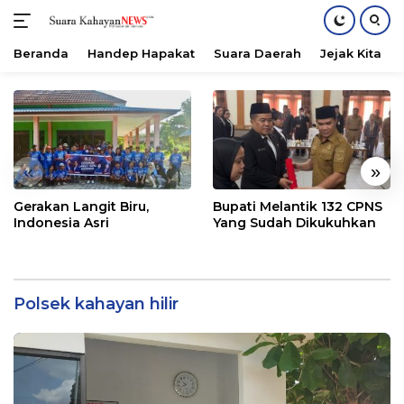
Beranda
Handep Hapakat
Suara Daerah
Jejak Kita
Langsung
ke
konten
«
»
Gerakan Langit Biru,
Bupati Melantik 132 CPNS
Indonesia Asri
Yang Sudah Dikukuhkan
Polsek kahayan hilir