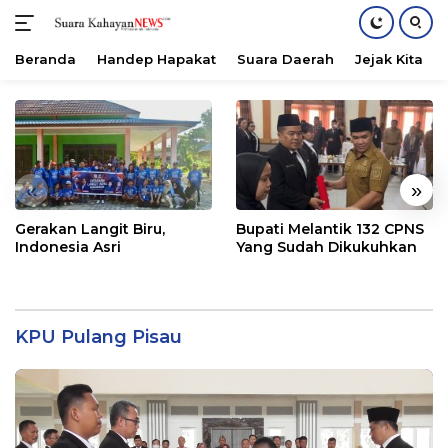
Beranda
Handep Hapakat
Suara Daerah
Jejak Kita
Langsung
ke
konten
«
»
Gerakan Langit Biru,
Bupati Melantik 132 CPNS
Indonesia Asri
Yang Sudah Dikukuhkan
KPU Pulang Pisau