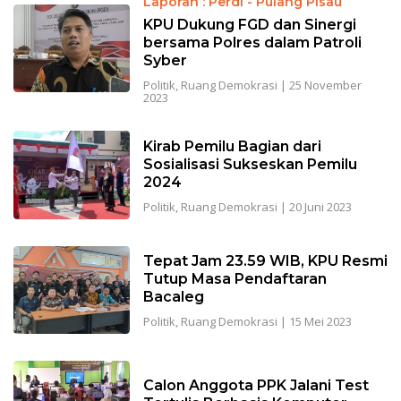
Laporan : Perdi - Pulang Pisau
KPU Dukung FGD dan Sinergi
bersama Polres dalam Patroli
Syber
Politik
,
Ruang Demokrasi
|
25 November
2023
Kirab Pemilu Bagian dari
Sosialisasi Sukseskan Pemilu
2024
Politik
,
Ruang Demokrasi
|
20 Juni 2023
Tepat Jam 23.59 WIB, KPU Resmi
Tutup Masa Pendaftaran
Bacaleg
Politik
,
Ruang Demokrasi
|
15 Mei 2023
Calon Anggota PPK Jalani Test