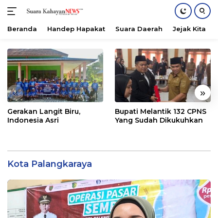
Beranda
Handep Hapakat
Suara Daerah
Jejak Kita
Langsung
ke
konten
«
»
Gerakan Langit Biru,
Bupati Melantik 132 CPNS
Indonesia Asri
Yang Sudah Dikukuhkan
Kota Palangkaraya