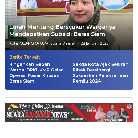
Lurah Menteng Bersyukur Warganya
Mendapatkan Subsidi Beras Siam
Kota PALANGKARAYA
,
Suara Daerah
|
28 Januari 2023
Berita Terkait
Ringankan Beban
Sekda Kota Ajak Seluruh
Warga, DPKUKMP Gelar
Pihak Bersinergi
Operasi Pasar Khusus
Sukseskan Pelaksanaan
Beras Siam
Pemilu 2024