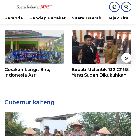
Beranda
Handep Hapakat
Suara Daerah
Jejak Kita
Langsung
ke
konten
«
»
Gerakan Langit Biru,
Bupati Melantik 132 CPNS
Indonesia Asri
Yang Sudah Dikukuhkan
Gubernur kalteng