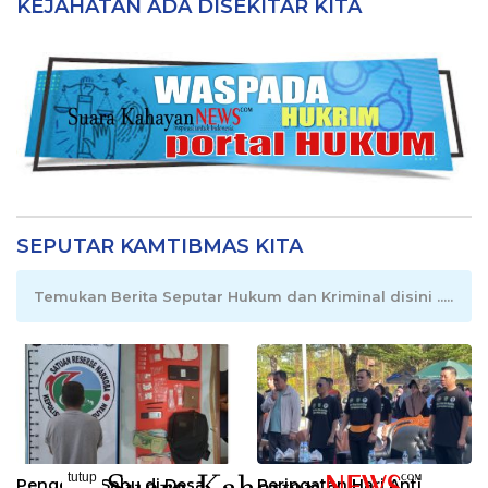
KEJAHATAN ADA DISEKITAR KITA
SEPUTAR KAMTIBMAS KITA
Temukan Berita Seputar Hukum dan Kriminal disini .....
tutup
Pengedar Sabu di Desa
Peringatan Hari Anti