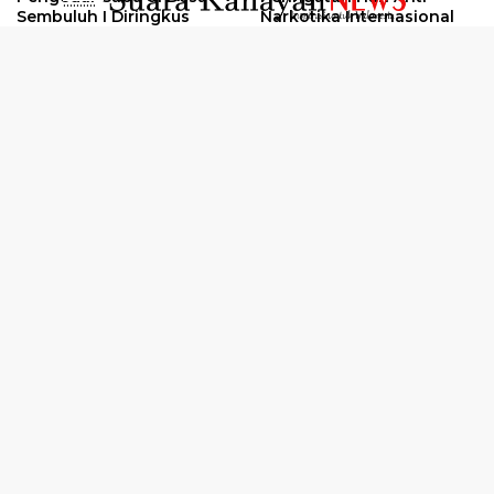
..........
Sembuluh I Diringkus
Narkotika Internasional
2026
Oknum Kuli Tinta Diduga
Kunjungan Kerja Kajati
Pengedar Sabu Dibekuk
Kalteng ke Pulang Pisau
Selengkapnya