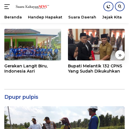
Beranda
Handep Hapakat
Suara Daerah
Jejak Kita
Langsung
ke
konten
«
»
Gerakan Langit Biru,
Bupati Melantik 132 CPNS
Indonesia Asri
Yang Sudah Dikukuhkan
Dpupr pulpis