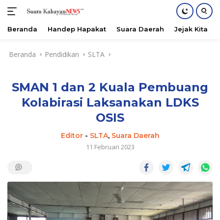
Beranda
Handep Hapakat
Suara Daerah
Jejak Kita
Langsung
Beranda
Pendidikan
SLTA
ke
konten
SMAN 1 dan 2 Kuala Pembuang
Kolabirasi Laksanakan LDKS
OSIS
Editor
-
SLTA
,
Suara Daerah
11 Februari 2023