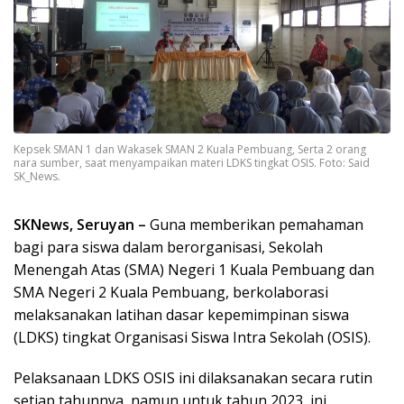
Kepsek SMAN 1 dan Wakasek SMAN 2 Kuala Pembuang, Serta 2 orang
nara sumber, saat menyampaikan materi LDKS tingkat OSIS. Foto: Said
SK_News.
SKNews, Seruyan –
Guna memberikan pemahaman
bagi para siswa dalam berorganisasi, Sekolah
Menengah Atas (SMA) Negeri 1 Kuala Pembuang dan
SMA Negeri 2 Kuala Pembuang, berkolaborasi
melaksanakan latihan dasar kepemimpinan siswa
(LDKS) tingkat Organisasi Siswa Intra Sekolah (OSIS).
Pelaksanaan LDKS OSIS ini dilaksanakan secara rutin
setiap tahunnya, namun untuk tahun 2023 ini