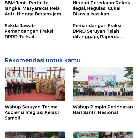
BBM Jenis Pertalite
Hindari Peredaran Rokok
langka, Masyarakat Rela
Ilegal, Regulasi Cukai
Antri Hingga Berjam-jam
Disosialisasikan
Sekda Jawab
Pemandangan Fraksi
Pemandangan Fraksi
DPRD Seruyan Telah
DPRD Terkait
ditanggapi, Raperda
Pertanggungjawaban
RPJMD Segera
Pelaksanaan APBD TA
Ditindaklanjuti
2024
Rekomendasi untuk kamu
Wabup Seruyan Terima
Wabup Pimpin Peringatan
Audiensi Imigrasi Kelas II
Hari Santri Nasional
Sampit