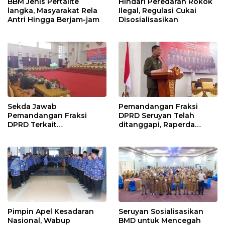
BBM Jenis Pertalite
Hindari Peredaran Rokok
langka, Masyarakat Rela
Ilegal, Regulasi Cukai
Antri Hingga Berjam-jam
Disosialisasikan
Sekda Jawab
Pemandangan Fraksi
Pemandangan Fraksi
DPRD Seruyan Telah
DPRD Terkait
ditanggapi, Raperda
Pertanggungjawaban
RPJMD Segera
Pelaksanaan APBD TA
Ditindaklanjuti
2024
Pimpin Apel Kesadaran
Seruyan Sosialisasikan
Nasional, Wabup
BMD untuk Mencegah