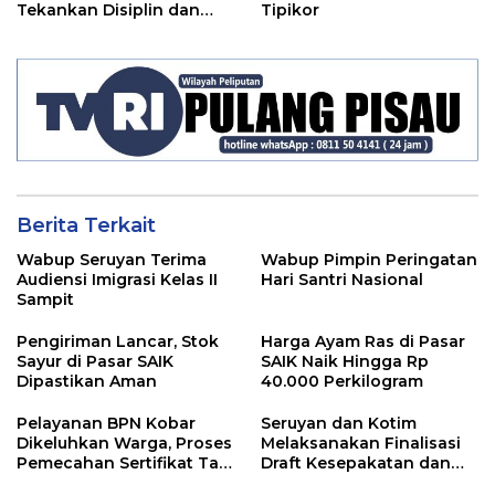
Tekankan Disiplin dan
Tipikor
Tanggung Jawab Kepada
Para ASN
Berita Terkait
Wabup Seruyan Terima
Wabup Pimpin Peringatan
Audiensi Imigrasi Kelas II
Hari Santri Nasional
Sampit
Pengiriman Lancar, Stok
Harga Ayam Ras di Pasar
Sayur di Pasar SAIK
SAIK Naik Hingga Rp
Dipastikan Aman
40.000 Perkilogram
Pelayanan BPN Kobar
Seruyan dan Kotim
Dikeluhkan Warga, Proses
Melaksanakan Finalisasi
Pemecahan Sertifikat Tak
Draft Kesepakatan dan
Kunjung Selesai
Perjanjian Bersama