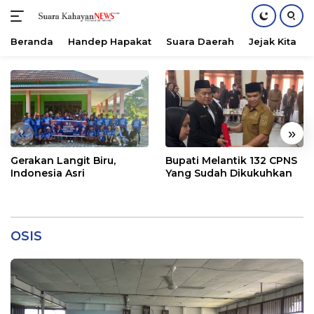
Beranda
Handep Hapakat
Suara Daerah
Jejak Kita
Langsung
ke
konten
«
»
Gerakan Langit Biru,
Bupati Melantik 132 CPNS
Indonesia Asri
Yang Sudah Dikukuhkan
OSIS