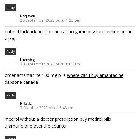
Reply
Rsqzwu
28 September 2023 pukul 1:25 pm
online blackjack best
online casino game
buy furosemide online
cheap
Reply
Iucmhg
30 September 2023 pukul 8:03 am
order amantadine 100 mg pills
where can i buy amantadine
dapsone canada
Reply
Eilada
3 Oktober 2023 pukul 5:48 am
medrol without a doctor prescription
buy medrol pills
triamcinolone over the counter