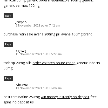
lamictal 50mg generic
order mebendazole 100mg generic
generic vermox 100mg
Reply
Jrwpno
9 November 2023 pukul 7:42 am
purchase retin sale
avana 200mg pill
avana 100mg brand
Reply
Sojtwg
11 November 2023 pukul 6:22 am
tadacip 20mg pills
order voltaren online cheap
generic indocin
50mg
Reply
Abxbwz
13 November 2023 pukul 8:08 am
cost terbinafine 250mg
win money instantly no deposit
free
spins no deposit us