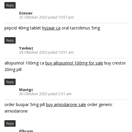
Reply
Eoxoav
25 Oktober 2023 pukul 10:57 pm
pepcid 40mg tablet
hyzaar ca
oral tacrolimus 5mg
Reply
Yavkwz
28 Oktober 2023 pukul 10:51 am
allopurinol 100mg ca
buy allopurinol 100mg for sale
buy crestor
20mg pill
Reply
Mavtgc
30 Oktober 2023 pukul 2:51 am
order buspar 5mg pill
buy amiodarone sale
order generic
amiodarone
Reply
Pfkcem