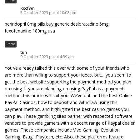
Reply
Rxcfwn
5 Oktober 2023 pukul 10:08 pm
perindopril 8mg pills
buy generic desloratadine 5mg
fexofenadine 180mg usa
Reply
tuh
9 Oktober 2023 pukul 4:39 am
You’ve already talked this over with some of your friends who
are more than willing to support your ideas, but… you seem to
get the best website supporting the payment method you plan
on using. If you are planning on using PayPal as a payment
method, this article will suit you! We’ve outlined the best Online
PayPal Casinos, how to deposit and withdraw using this
payment method, and highlighted the best casino games you
can play. These gambling sites partner with respected software
vendors to provide gamers with a decent range of Paypal dealer
games. These companies include Vivo Gaming, Evolution
Gaming, Ezugi, Playtech, etc. Also, these platforms feature