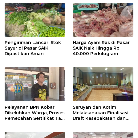
Pengiriman Lancar, Stok
Harga Ayam Ras di Pasar
Sayur di Pasar SAIK
SAIK Naik Hingga Rp
Dipastikan Aman
40.000 Perkilogram
Pelayanan BPN Kobar
Seruyan dan Kotim
Dikeluhkan Warga, Proses
Melaksanakan Finalisasi
Pemecahan Sertifikat Tak
Draft Kesepakatan dan
Kunjung Selesai
Perjanjian Bersama