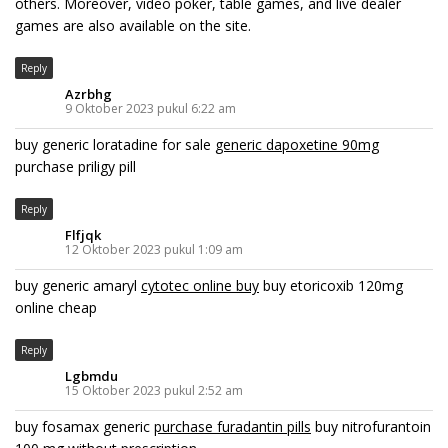
others. Moreover, video poker, table games, and live dealer
games are also available on the site.
Reply
Azrbhg
9 Oktober 2023 pukul 6:22 am
buy generic loratadine for sale
generic dapoxetine 90mg
purchase priligy pill
Reply
Flfjqk
12 Oktober 2023 pukul 1:09 am
buy generic amaryl
cytotec online buy
buy etoricoxib 120mg
online cheap
Reply
Lgbmdu
15 Oktober 2023 pukul 2:52 am
buy fosamax generic
purchase furadantin pills
buy nitrofurantoin