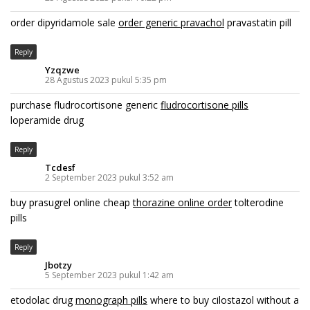
order dipyridamole sale
order generic pravachol
pravastatin pill
Reply
Yzqzwe
28 Agustus 2023 pukul 5:35 pm
purchase fludrocortisone generic
fludrocortisone pills
loperamide drug
Reply
Tcdesf
2 September 2023 pukul 3:52 am
buy prasugrel online cheap
thorazine online order
tolterodine
pills
Reply
Jbotzy
5 September 2023 pukul 1:42 am
etodolac drug
monograph pills
where to buy cilostazol without a