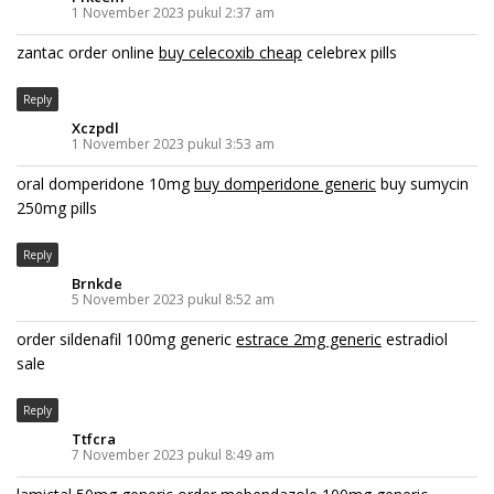
1 November 2023 pukul 2:37 am
zantac order online
buy celecoxib cheap
celebrex pills
Reply
Xczpdl
1 November 2023 pukul 3:53 am
oral domperidone 10mg
buy domperidone generic
buy sumycin
250mg pills
Reply
Brnkde
5 November 2023 pukul 8:52 am
order sildenafil 100mg generic
estrace 2mg generic
estradiol
sale
Reply
Ttfcra
7 November 2023 pukul 8:49 am