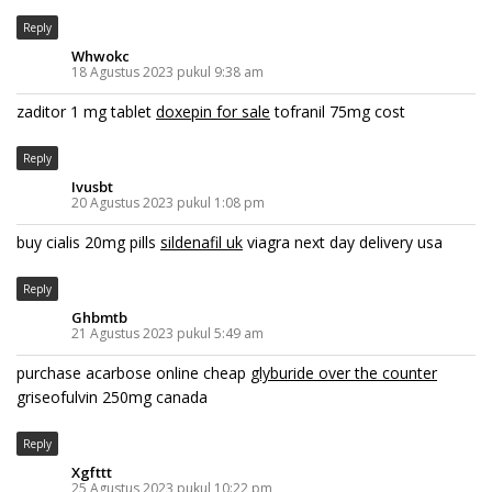
Reply
Whwokc
18 Agustus 2023 pukul 9:38 am
zaditor 1 mg tablet
doxepin for sale
tofranil 75mg cost
Reply
Ivusbt
20 Agustus 2023 pukul 1:08 pm
buy cialis 20mg pills
sildenafil uk
viagra next day delivery usa
Reply
Ghbmtb
21 Agustus 2023 pukul 5:49 am
purchase acarbose online cheap
glyburide over the counter
griseofulvin 250mg canada
Reply
Xgfttt
25 Agustus 2023 pukul 10:22 pm