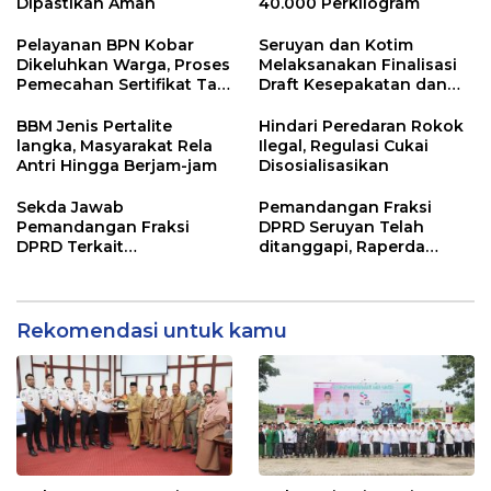
Dipastikan Aman
40.000 Perkilogram
Pelayanan BPN Kobar
Seruyan dan Kotim
Dikeluhkan Warga, Proses
Melaksanakan Finalisasi
Pemecahan Sertifikat Tak
Draft Kesepakatan dan
Kunjung Selesai
Perjanjian Bersama
BBM Jenis Pertalite
Hindari Peredaran Rokok
langka, Masyarakat Rela
Ilegal, Regulasi Cukai
Antri Hingga Berjam-jam
Disosialisasikan
Sekda Jawab
Pemandangan Fraksi
Pemandangan Fraksi
DPRD Seruyan Telah
DPRD Terkait
ditanggapi, Raperda
Pertanggungjawaban
RPJMD Segera
Pelaksanaan APBD TA
Ditindaklanjuti
2024
Rekomendasi untuk kamu