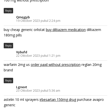
100 mg without prescription
Reply
Qmqgyb
19 Oktober 2023 pukul 2:24 pm
buy cheap generic orlistat
buy diltiazem medication
diltiazem
180mg pills
Reply
Vybufd
22 Oktober 2023 pukul 1:21 pm
warfarin 2mg us
order paxil without prescription
reglan 20mg
brand
Reply
Lgnevt
23 Oktober 2023 pukul 5:36 am
astelin 10 ml sprayers
irbesartan 150mg drug
purchase avapro
generic