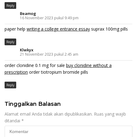
Reply
Beamog
16 November 2023 pukul 9:49 pm
paper help
writing a college entrance essay
suprax 100mg pills
Reply
Klwkyx
21 November 2023 pukul 2:45 am
order clonidine 0.1 mg for sale
buy clonidine without a
prescription
order tiotropium bromide pills
Reply
Tinggalkan Balasan
Alamat email Anda tidak akan dipublikasikan.
Ruas yang wajib
ditandai
*