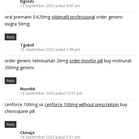
Dgvldz
15 September 2023 pukul 4:07 am
oral premarin 0.625mg
sildenafil professional
order generic
viagra 50mg
Reply
Tgvknf
15 September 2023 pukul 2:48 pm
order generic telmisartan 20mg
order movfor pill
buy molnunat
200mg generic
Reply
Nuvnbk
16 September 2023 pukul 10:55 pm
cenforce 100mg us
cenforce 100mg without prescription
buy
chloroquine pill
Reply
Ckmajx
18 September 2023 pukul 5:51 pm