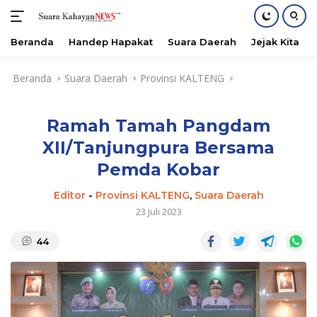
Beranda
Handep Hapakat
Suara Daerah
Jejak Kita
Langsung
Beranda
Suara Daerah
Provinsi KALTENG
ke
konten
Ramah Tamah Pangdam
XII/Tanjungpura Bersama
Pemda Kobar
Editor
-
Provinsi KALTENG
,
Suara Daerah
23 Juli 2023
44