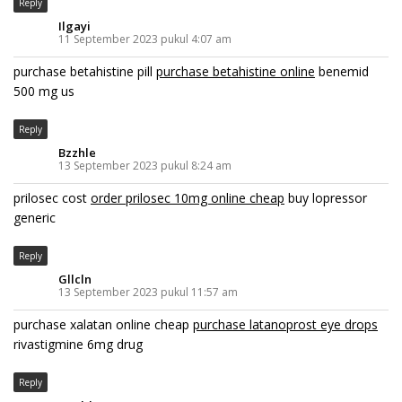
Reply
Ilgayi
11 September 2023 pukul 4:07 am
purchase betahistine pill
purchase betahistine online
benemid
500 mg us
Reply
Bzzhle
13 September 2023 pukul 8:24 am
prilosec cost
order prilosec 10mg online cheap
buy lopressor
generic
Reply
Gllcln
13 September 2023 pukul 11:57 am
purchase xalatan online cheap
purchase latanoprost eye drops
rivastigmine 6mg drug
Reply