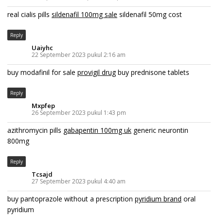
real cialis pills
sildenafil 100mg sale
sildenafil 50mg cost
Reply
Uaiyhc
22 September 2023 pukul 2:16 am
buy modafinil for sale
provigil drug
buy prednisone tablets
Reply
Mxpfep
26 September 2023 pukul 1:43 pm
azithromycin pills
gabapentin 100mg uk
generic neurontin
800mg
Reply
Tcsajd
27 September 2023 pukul 4:40 am
buy pantoprazole without a prescription
pyridium brand
oral
pyridium