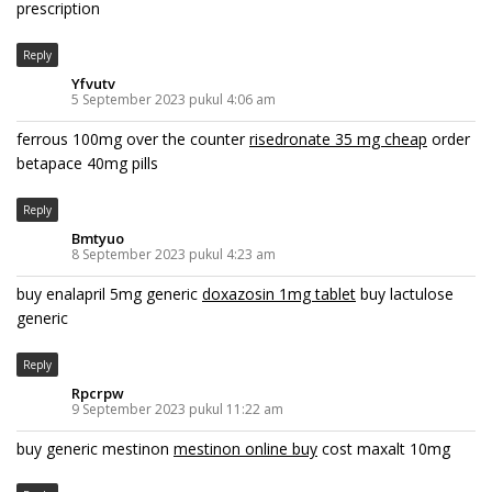
prescription
Reply
Yfvutv
5 September 2023 pukul 4:06 am
ferrous 100mg over the counter
risedronate 35 mg cheap
order
betapace 40mg pills
Reply
Bmtyuo
8 September 2023 pukul 4:23 am
buy enalapril 5mg generic
doxazosin 1mg tablet
buy lactulose
generic
Reply
Rpcrpw
9 September 2023 pukul 11:22 am
buy generic mestinon
mestinon online buy
cost maxalt 10mg