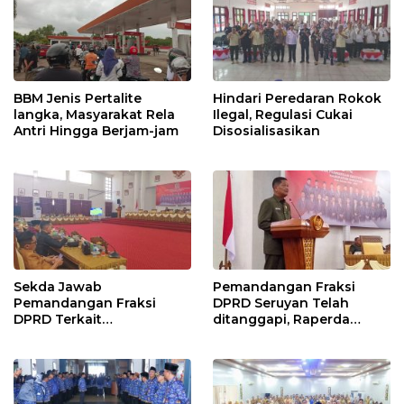
BBM Jenis Pertalite
Hindari Peredaran Rokok
langka, Masyarakat Rela
Ilegal, Regulasi Cukai
Antri Hingga Berjam-jam
Disosialisasikan
Sekda Jawab
Pemandangan Fraksi
Pemandangan Fraksi
DPRD Seruyan Telah
DPRD Terkait
ditanggapi, Raperda
Pertanggungjawaban
RPJMD Segera
Pelaksanaan APBD TA
Ditindaklanjuti
2024