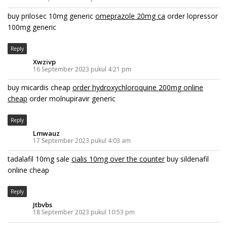
buy prilosec 10mg generic
omeprazole 20mg ca
order lopressor
100mg generic
Reply
Xwzivp
16 September 2023 pukul 4:21 pm
buy micardis cheap
order hydroxychloroquine 200mg online
cheap
order molnupiravir generic
Reply
Lmwauz
17 September 2023 pukul 4:03 am
tadalafil 10mg sale
cialis 10mg over the counter
buy sildenafil
online cheap
Reply
Jtbvbs
18 September 2023 pukul 10:53 pm