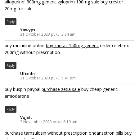
allopurinol 300mg generic
zyloprim 100mg sale
buy crestor
20mg for sale
Reply
Ynwyps
31 Oktober 2023 pukul 3:34 am
buy ranitidine online
buy zantac 150mg generic
order celebrex
200mg without prescription
Reply
Ufcedn
31 Oktober 2023 pukul 5:41 pm
buy buspin paypal
purchase zetia sale
buy cheap generic
amiodarone
Reply
Vqjelc
2 November 2023 pukul 8:19 am
purchase tamsulosin without prescription
ondansetron pills
buy