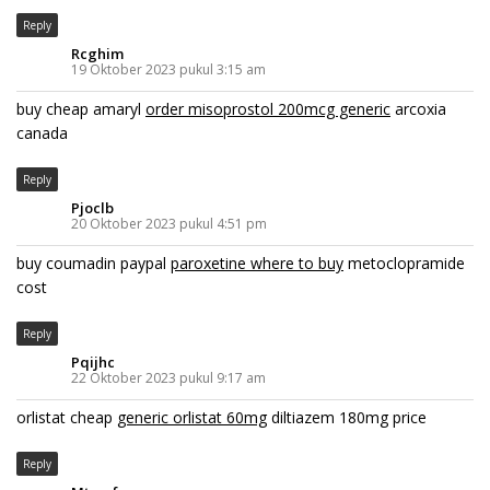
Reply
Rcghim
19 Oktober 2023 pukul 3:15 am
buy cheap amaryl
order misoprostol 200mcg generic
arcoxia
canada
Reply
Pjoclb
20 Oktober 2023 pukul 4:51 pm
buy coumadin paypal
paroxetine where to buy
metoclopramide
cost
Reply
Pqijhc
22 Oktober 2023 pukul 9:17 am
orlistat cheap
generic orlistat 60mg
diltiazem 180mg price
Reply