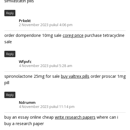
simvastatin pills
Reply
Prkekt
2 November 2023 pukul 4:06 pm
order domperidone 10mg sale
coreg price
purchase tetracycline
sale
Reply
Wfpvfc
4 November 2023 pukul 5:28 am
spironolactone 25mg for sale
buy valtrex pills
order proscar 1mg
pill
Reply
Ndrumm
4 November 2023 pukul 11:14 pm
buy an essay online cheap
write research papers
where can i
buy a research paper