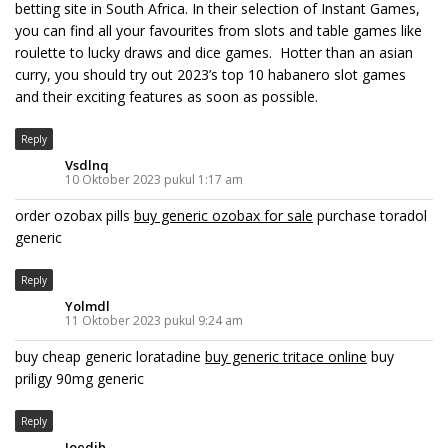
betting site in South Africa. In their selection of Instant Games,
you can find all your favourites from slots and table games like
roulette to lucky draws and dice games. Hotter than an asian
curry, you should try out 2023’s top 10 habanero slot games
and their exciting features as soon as possible.
Reply
Vsdlnq
10 Oktober 2023 pukul 1:17 am
order ozobax pills
buy generic ozobax for sale
purchase toradol
generic
Reply
Yolmdl
11 Oktober 2023 pukul 9:24 am
buy cheap generic loratadine
buy generic tritace online
buy
priligy 90mg generic
Reply
Ioedjh