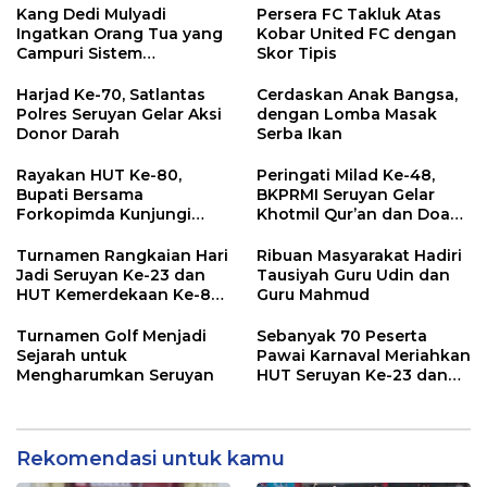
Kang Dedi Mulyadi
Persera FC Takluk Atas
Ingatkan Orang Tua yang
Kobar United FC dengan
Campuri Sistem
Skor Tipis
Pendidikan Sekolah:
Antara Hak, Batas, dan
Harjad Ke-70, Satlantas
Cerdaskan Anak Bangsa,
Etika Hukum Pendidikan
Polres Seruyan Gelar Aksi
dengan Lomba Masak
Donor Darah
Serba Ikan
Rayakan HUT Ke-80,
Peringati Milad Ke-48,
Bupati Bersama
BKPRMI Seruyan Gelar
Forkopimda Kunjungi
Khotmil Qur’an dan Doa
Markas POS TNI AL
Bersama untuk Bangsa
Turnamen Rangkaian Hari
Ribuan Masyarakat Hadiri
Jadi Seruyan Ke-23 dan
Tausiyah Guru Udin dan
HUT Kemerdekaan Ke-80
Guru Mahmud
RI Resmi Ditutup
Turnamen Golf Menjadi
Sebanyak 70 Peserta
Sejarah untuk
Pawai Karnaval Meriahkan
Mengharumkan Seruyan
HUT Seruyan Ke-23 dan
HUT RI ke-80
Rekomendasi untuk kamu