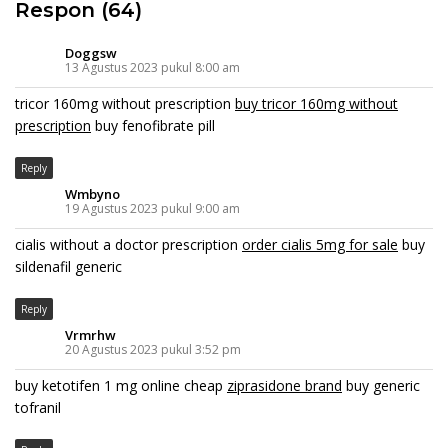
Respon (64)
Doggsw
13 Agustus 2023 pukul 8:00 am
tricor 160mg without prescription
buy tricor 160mg without
prescription
buy fenofibrate pill
Reply
Wmbyno
19 Agustus 2023 pukul 9:00 am
cialis without a doctor prescription
order cialis 5mg for sale
buy
sildenafil generic
Reply
Vrmrhw
20 Agustus 2023 pukul 3:52 pm
buy ketotifen 1 mg online cheap
ziprasidone brand
buy generic
tofranil