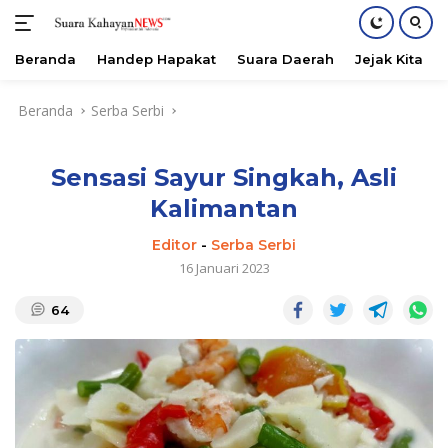
Beranda
Handep Hapakat
Suara Daerah
Jejak Kita
Langsung
Beranda
Serba Serbi
ke
konten
Sensasi Sayur Singkah, Asli
Kalimantan
Editor
-
Serba Serbi
16 Januari 2023
64