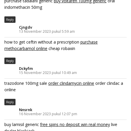
purchase tadalafil generic
buy voltaren 100mg generic
oral
indomethacin 50mg
Reply
Cjngdv
13 November 2023 pukul 5:59 am
how to get ceftin without a prescription
purchase
methocarbamol online
cheap robaxin
Reply
Dckyfm
15 November 2023 pukul 10:49 am
trazodone 100mg sale
order clindamycin online
order clindac a
online
Reply
Nnsrnk
16 November 2023 pukul 12:07 pm
buy lamisil generic
free spins no deposit win real money
live
dealer blackjack