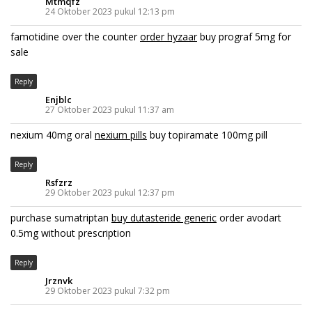
Mtmqfz
24 Oktober 2023 pukul 12:13 pm
famotidine over the counter
order hyzaar
buy prograf 5mg for
sale
Reply
Enjblc
27 Oktober 2023 pukul 11:37 am
nexium 40mg oral
nexium pills
buy topiramate 100mg pill
Reply
Rsfzrz
29 Oktober 2023 pukul 12:37 pm
purchase sumatriptan
buy dutasteride generic
order avodart
0.5mg without prescription
Reply
Jrznvk
29 Oktober 2023 pukul 7:32 pm