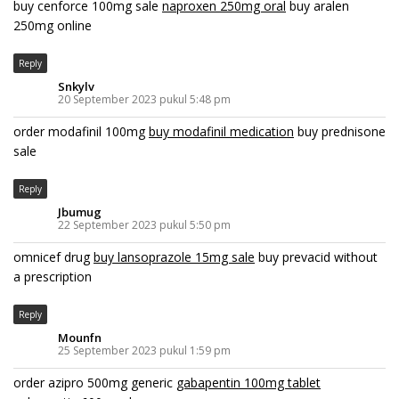
buy cenforce 100mg sale
naproxen 250mg oral
buy aralen
250mg online
Reply
Snkylv
20 September 2023 pukul 5:48 pm
order modafinil 100mg
buy modafinil medication
buy prednisone
sale
Reply
Jbumug
22 September 2023 pukul 5:50 pm
omnicef drug
buy lansoprazole 15mg sale
buy prevacid without
a prescription
Reply
Mounfn
25 September 2023 pukul 1:59 pm
order azipro 500mg generic
gabapentin 100mg tablet