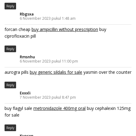
Reply
Rbgsxa
6 November 2023 pukul 1:48 am
forcan cheap
buy ampicillin without prescription
buy
ciprofloxacin pill
Reply
Rmsnhu
6 November 2023 pukul 11:00 pm
aurogra pills
buy generic sildalis for sale
yasmin over the counter
Reply
Exxxli
7 November 2023 pukul 8:47 pm
buy flagyl sale
metronidazole 400mg oral
buy cephalexin 125mg
for sale
Reply
Kvocxn