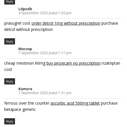
Reply
Ldpzdb
4 September 2023 pukul 1:20 pm
prasugrel cost
order detrol 1mg without prescription
purchase
detrol without prescription
Reply
Mocvsp
7 September 2023 pukul 1:17 pm
cheap mestinon 60mg
buy piroxicam no prescription
rizatriptan
cost
Reply
Kumzre
7 September 2023 pukul 1:31 pm
ferrous over the counter
ascorbic acid 500mg tablet
purchase
betapace generic
Reply