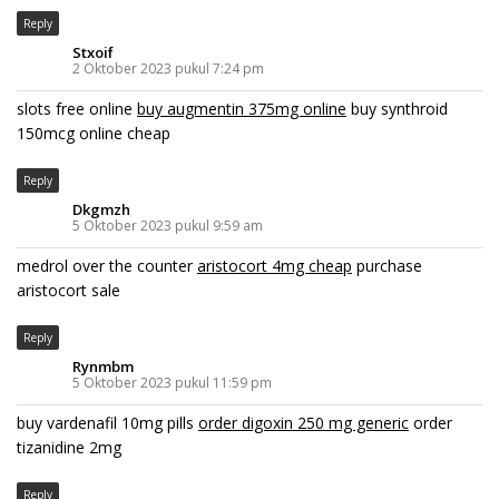
Reply
Stxoif
2 Oktober 2023 pukul 7:24 pm
slots free online
buy augmentin 375mg online
buy synthroid
150mcg online cheap
Reply
Dkgmzh
5 Oktober 2023 pukul 9:59 am
medrol over the counter
aristocort 4mg cheap
purchase
aristocort sale
Reply
Rynmbm
5 Oktober 2023 pukul 11:59 pm
buy vardenafil 10mg pills
order digoxin 250 mg generic
order
tizanidine 2mg
Reply