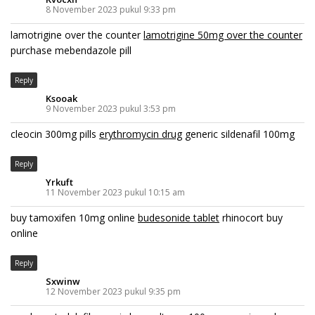
8 November 2023 pukul 9:33 pm
lamotrigine over the counter
lamotrigine 50mg over the counter
purchase mebendazole pill
Reply
Ksooak
9 November 2023 pukul 3:53 pm
cleocin 300mg pills
erythromycin drug
generic sildenafil 100mg
Reply
Yrkuft
11 November 2023 pukul 10:15 am
buy tamoxifen 10mg online
budesonide tablet
rhinocort buy
online
Reply
Sxwinw
12 November 2023 pukul 9:35 pm