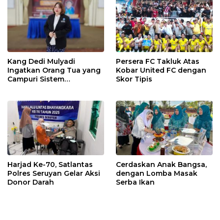
Kang Dedi Mulyadi
Persera FC Takluk Atas
Ingatkan Orang Tua yang
Kobar United FC dengan
Campuri Sistem
Skor Tipis
Pendidikan Sekolah:
Antara Hak, Batas, dan
Etika Hukum Pendidikan
Harjad Ke-70, Satlantas
Cerdaskan Anak Bangsa,
Polres Seruyan Gelar Aksi
dengan Lomba Masak
Donor Darah
Serba Ikan