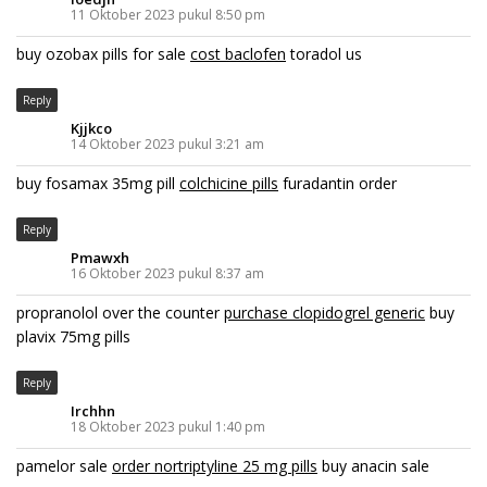
11 Oktober 2023 pukul 8:50 pm
buy ozobax pills for sale
cost baclofen
toradol us
Reply
Kjjkco
14 Oktober 2023 pukul 3:21 am
buy fosamax 35mg pill
colchicine pills
furadantin order
Reply
Pmawxh
16 Oktober 2023 pukul 8:37 am
propranolol over the counter
purchase clopidogrel generic
buy
plavix 75mg pills
Reply
Irchhn
18 Oktober 2023 pukul 1:40 pm
pamelor sale
order nortriptyline 25 mg pills
buy anacin sale