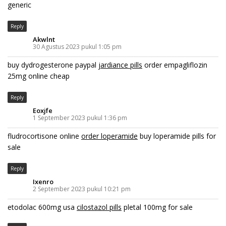
generic
Reply
Akwlnt
30 Agustus 2023 pukul 1:05 pm
buy dydrogesterone paypal
jardiance pills
order empagliflozin
25mg online cheap
Reply
Eoxjfe
1 September 2023 pukul 1:36 pm
fludrocortisone online
order loperamide
buy loperamide pills for
sale
Reply
Ixenro
2 September 2023 pukul 10:21 pm
etodolac 600mg usa
cilostazol pills
pletal 100mg for sale