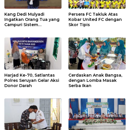
Kang Dedi Mulyadi
Persera FC Takluk Atas
Ingatkan Orang Tua yang
Kobar United FC dengan
Campuri Sistem
Skor Tipis
Pendidikan Sekolah:
Antara Hak, Batas, dan
Etika Hukum Pendidikan
Harjad Ke-70, Satlantas
Cerdaskan Anak Bangsa,
Polres Seruyan Gelar Aksi
dengan Lomba Masak
Donor Darah
Serba Ikan