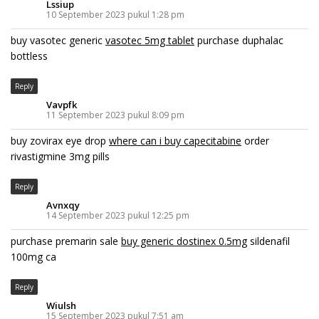
Lssiup
10 September 2023 pukul 1:28 pm
buy vasotec generic
vasotec 5mg tablet
purchase duphalac
bottless
Reply
Vavpfk
11 September 2023 pukul 8:09 pm
buy zovirax eye drop
where can i buy capecitabine
order
rivastigmine 3mg pills
Reply
Avnxqy
14 September 2023 pukul 12:25 pm
purchase premarin sale
buy generic dostinex 0.5mg
sildenafil
100mg ca
Reply
Wiulsh
15 September 2023 pukul 7:51 am