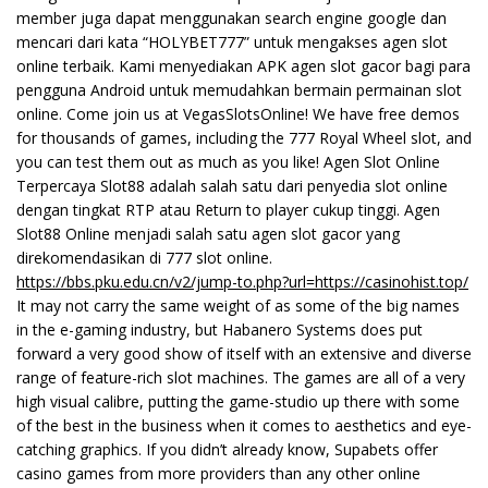
member juga dapat menggunakan search engine google dan
mencari dari kata “HOLYBET777” untuk mengakses agen slot
online terbaik. Kami menyediakan APK agen slot gacor bagi para
pengguna Android untuk memudahkan bermain permainan slot
online. Come join us at VegasSlotsOnline! We have free demos
for thousands of games, including the 777 Royal Wheel slot, and
you can test them out as much as you like! Agen Slot Online
Terpercaya Slot88 adalah salah satu dari penyedia slot online
dengan tingkat RTP atau Return to player cukup tinggi. Agen
Slot88 Online menjadi salah satu agen slot gacor yang
direkomendasikan di 777 slot online.
https://bbs.pku.edu.cn/v2/jump-to.php?url=https://casinohist.top/
It may not carry the same weight of as some of the big names
in the e-gaming industry, but Habanero Systems does put
forward a very good show of itself with an extensive and diverse
range of feature-rich slot machines. The games are all of a very
high visual calibre, putting the game-studio up there with some
of the best in the business when it comes to aesthetics and eye-
catching graphics. If you didn’t already know, Supabets offer
casino games from more providers than any other online