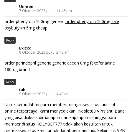
Uimren
7 Oktober 2023 pukul 11:46 pm
order phenytoin 100mg generic
order phenytoin 100mg sale
oxybutynin 5mg cheap
Reply
Bxlzxo
8 Oktober 2023 pukul 2:16 am
order perindopril generic
generic aceon 8mg
fexofenadine
180mg brand
Reply
tuh
9 Oktober 2023 pukul 4:49 am
Untuk kemudahan para member mengakses situs judi slot
online terpercaya, kami menyediakan link slot88 VPN anti Badai
yang bisa diakses dimanapun dan kapanpun sehingga para
member di situs HOLYBET777 tidak akan kesulitan untuk
mengakses situs kami untuk dapat bermain judi. Selain link VPN