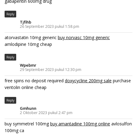
gabapentin 600mg drug
Reply
Tjfihb
26 September 2023 pukul 1:58 pm
atorvastatin 10mg generic
buy norvasc 10mg generic
amlodipine 10mg cheap
Reply
Wpebmr
29 September 2023 pukul 12:30 pm
free spins no deposit required
doxycycline 200mg sale
purchase
ventolin online cheap
Reply
Gmhunn
2 Oktober 2023 pukul 2:47 pm
buy symmetrel 100mg
buy amantadine 100mg online
avlosulfon
100mg ca