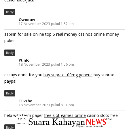
Reply
Owoduw
17 November 2023 pukul 1:57 am
aspirin for sale online
top 5 real money casinos
online money
poker
Reply
Ptlnlo
18 November 2023 pukul 1:56 pm
essays done for you
buy suprax 100mg generic
buy suprax
paypal
Reply
Tuvzbo
18 November 2023 pukul 8:31 pm
help with term paper
free slot games online
casino slots free
tutup
..........
Reply