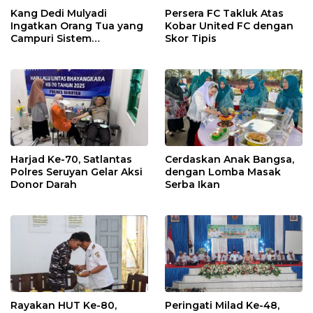
Kang Dedi Mulyadi
Persera FC Takluk Atas
Ingatkan Orang Tua yang
Kobar United FC dengan
Campuri Sistem
Skor Tipis
Pendidikan Sekolah:
Antara Hak, Batas, dan
Etika Hukum Pendidikan
Harjad Ke-70, Satlantas
Cerdaskan Anak Bangsa,
Polres Seruyan Gelar Aksi
dengan Lomba Masak
Donor Darah
Serba Ikan
Rayakan HUT Ke-80,
Peringati Milad Ke-48,