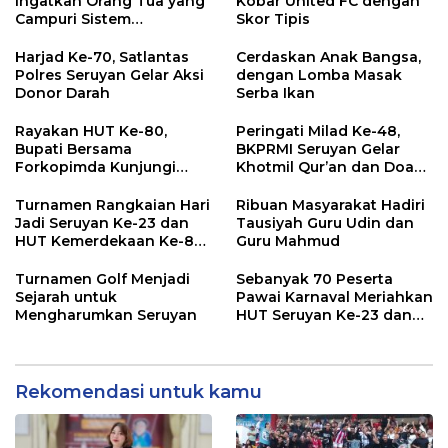
Ingatkan Orang Tua yang
Kobar United FC dengan
Campuri Sistem
Skor Tipis
Pendidikan Sekolah:
Antara Hak, Batas, dan
Harjad Ke-70, Satlantas
Cerdaskan Anak Bangsa,
Etika Hukum Pendidikan
Polres Seruyan Gelar Aksi
dengan Lomba Masak
Donor Darah
Serba Ikan
Rayakan HUT Ke-80,
Peringati Milad Ke-48,
Bupati Bersama
BKPRMI Seruyan Gelar
Forkopimda Kunjungi
Khotmil Qur’an dan Doa
Markas POS TNI AL
Bersama untuk Bangsa
Turnamen Rangkaian Hari
Ribuan Masyarakat Hadiri
Jadi Seruyan Ke-23 dan
Tausiyah Guru Udin dan
HUT Kemerdekaan Ke-80
Guru Mahmud
RI Resmi Ditutup
Turnamen Golf Menjadi
Sebanyak 70 Peserta
Sejarah untuk
Pawai Karnaval Meriahkan
Mengharumkan Seruyan
HUT Seruyan Ke-23 dan
HUT RI ke-80
Rekomendasi untuk kamu