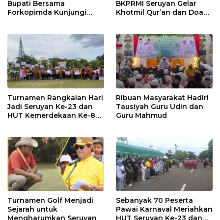
Bupati Bersama
BKPRMI Seruyan Gelar
Forkopimda Kunjungi
Khotmil Qur’an dan Doa
Markas POS TNI AL
Bersama untuk Bangsa
Turnamen Rangkaian Hari
Ribuan Masyarakat Hadiri
Jadi Seruyan Ke-23 dan
Tausiyah Guru Udin dan
HUT Kemerdekaan Ke-80
Guru Mahmud
RI Resmi Ditutup
Turnamen Golf Menjadi
Sebanyak 70 Peserta
Sejarah untuk
Pawai Karnaval Meriahkan
Mengharumkan Seruyan
HUT Seruyan Ke-23 dan