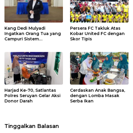
Kang Dedi Mulyadi
Persera FC Takluk Atas
Ingatkan Orang Tua yang
Kobar United FC dengan
Campuri Sistem
Skor Tipis
Pendidikan Sekolah:
Antara Hak, Batas, dan
Etika Hukum Pendidikan
Harjad Ke-70, Satlantas
Cerdaskan Anak Bangsa,
Polres Seruyan Gelar Aksi
dengan Lomba Masak
Donor Darah
Serba Ikan
Tinggalkan Balasan