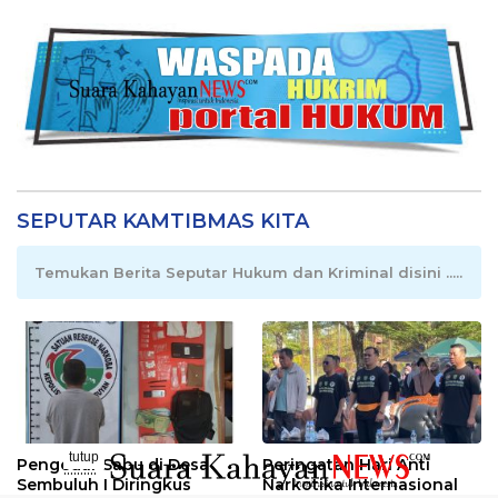
SEPUTAR KAMTIBMAS KITA
Temukan Berita Seputar Hukum dan Kriminal disini .....
tutup
Pengedar Sabu di Desa
Peringatan Hari Anti
..........
Sembuluh I Diringkus
Narkotika Internasional