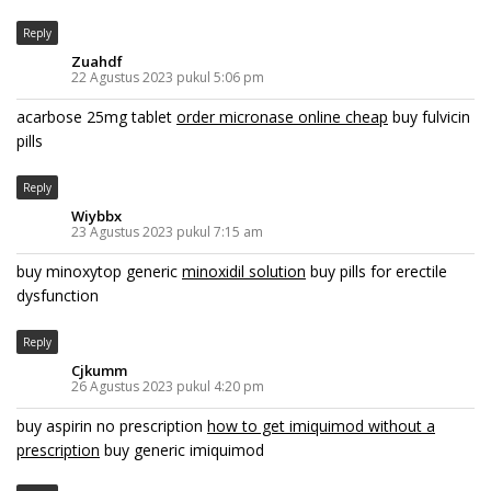
Reply
Zuahdf
22 Agustus 2023 pukul 5:06 pm
acarbose 25mg tablet
order micronase online cheap
buy fulvicin
pills
Reply
Wiybbx
23 Agustus 2023 pukul 7:15 am
buy minoxytop generic
minoxidil solution
buy pills for erectile
dysfunction
Reply
Cjkumm
26 Agustus 2023 pukul 4:20 pm
buy aspirin no prescription
how to get imiquimod without a
prescription
buy generic imiquimod