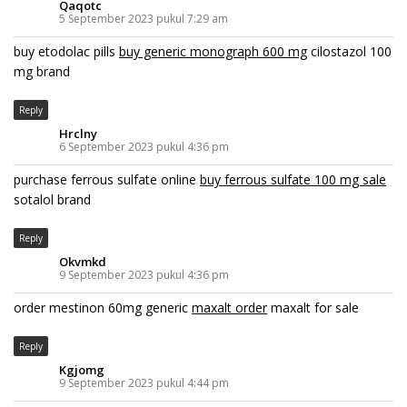
Qaqotc
5 September 2023 pukul 7:29 am
buy etodolac pills
buy generic monograph 600 mg
cilostazol 100
mg brand
Reply
Hrclny
6 September 2023 pukul 4:36 pm
purchase ferrous sulfate online
buy ferrous sulfate 100 mg sale
sotalol brand
Reply
Okvmkd
9 September 2023 pukul 4:36 pm
order mestinon 60mg generic
maxalt order
maxalt for sale
Reply
Kgjomg
9 September 2023 pukul 4:44 pm