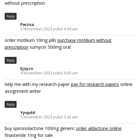
without prescription
Reply
Pwzisa
2 November 2023 pukul 4:39 am
order motilium 10mg pills
purchase motilium without
prescription
sumycin 500mg oral
Reply
Ejoycn
4 November 2023 pukul 9:40 am
help me with my research paper
pay for research papers
online
assignment writer
Reply
Yyvpdd
5 November 2023 pukul 3:42 am
buy spironolactone 100mg generic
order aldactone online
finasteride 1mg for sale