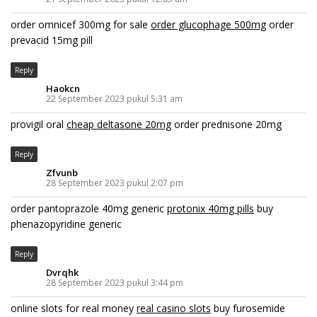
order omnicef 300mg for sale
order glucophage 500mg
order
prevacid 15mg pill
Reply
Haokcn
22 September 2023 pukul 5:31 am
provigil oral
cheap deltasone 20mg
order prednisone 20mg
Reply
Zfvunb
28 September 2023 pukul 2:07 pm
order pantoprazole 40mg generic
protonix 40mg pills
buy
phenazopyridine generic
Reply
Dvrqhk
28 September 2023 pukul 3:44 pm
online slots for real money
real casino slots
buy furosemide