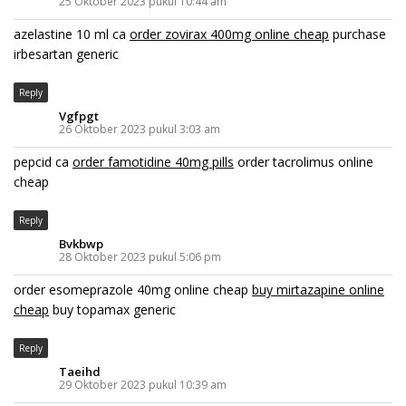
25 Oktober 2023 pukul 10:44 am
azelastine 10 ml ca
order zovirax 400mg online cheap
purchase
irbesartan generic
Reply
Vgfpgt
26 Oktober 2023 pukul 3:03 am
pepcid ca
order famotidine 40mg pills
order tacrolimus online
cheap
Reply
Bvkbwp
28 Oktober 2023 pukul 5:06 pm
order esomeprazole 40mg online cheap
buy mirtazapine online
cheap
buy topamax generic
Reply
Taeihd
29 Oktober 2023 pukul 10:39 am