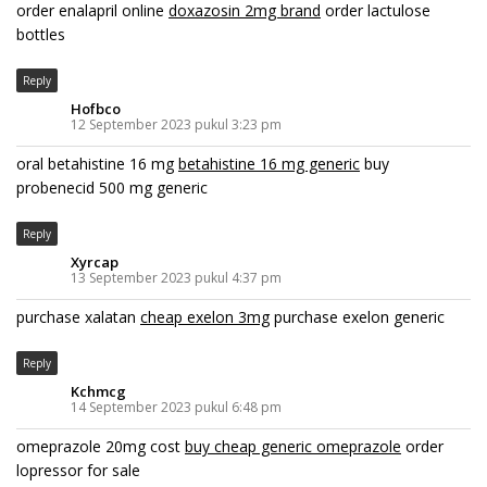
order enalapril online
doxazosin 2mg brand
order lactulose
bottles
Reply
Hofbco
12 September 2023 pukul 3:23 pm
oral betahistine 16 mg
betahistine 16 mg generic
buy
probenecid 500 mg generic
Reply
Xyrcap
13 September 2023 pukul 4:37 pm
purchase xalatan
cheap exelon 3mg
purchase exelon generic
Reply
Kchmcg
14 September 2023 pukul 6:48 pm
omeprazole 20mg cost
buy cheap generic omeprazole
order
lopressor for sale