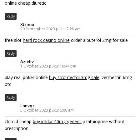
online cheap diuretic
Reply
Xtzimo
30 September 2023 pukul 7:20 am
free slot
hard rock casino online
order albuterol 2mg for sale
Reply
Aziehv
1 Oktober 2023 pukul 10:44 pm
play real poker online
buy stromectol 3mg sale
ivermectin 6mg
otc
Reply
Lnnvqc
5 Oktober 2023 pukul 6:06 am
clomid cheap
buy imdur 40mg generic
azathioprine without
prescription