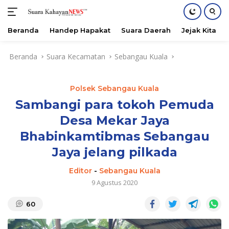
Beranda
Handep Hapakat
Suara Daerah
Jejak Kita
Langsung
Beranda
Suara Kecamatan
Sebangau Kuala
ke
konten
Polsek Sebangau Kuala
Sambangi para tokoh Pemuda
Desa Mekar Jaya
Bhabinkamtibmas Sebangau
Jaya jelang pilkada
Editor
-
Sebangau Kuala
9 Agustus 2020
60