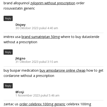
brand allopurinol
zyloprim without prescription
order
rosuvastatin generic
Reply
Dtsjwy
30 Oktober 2023 pukul 4:40 am
imitrex usa
brand sumatriptan 50mg
where to buy dutasteride
without a prescription
Reply
Jktgno
31 Oktober 2023 pukul 3:10 am
buy buspar medication
buy amiodarone online cheap
how to get
cordarone without a prescription
Reply
Bfcnji
1 November 2023 pukul 5:46 am
zantac us
order celebrex 100mg generic
celebrex 100mg