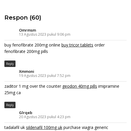
Respon (60)
Omrmsm
13 Agustus 2023 pukul 9:06 pm
buy fenofibrate 200mg online
buy tricor tablets
order
fenofibrate 200mg pills
Reply
Xmmoni
19 Agustus 2023 pukul 7:52 pm
zaditor 1 mg over the counter
geodon 40mg pills
imipramine
25mg ca
Reply
Glrqeb
20 Agustus 2023 pukul 4:23 pm
tadalafil uk
sildenafil 100mg uk
purchase viagra generic