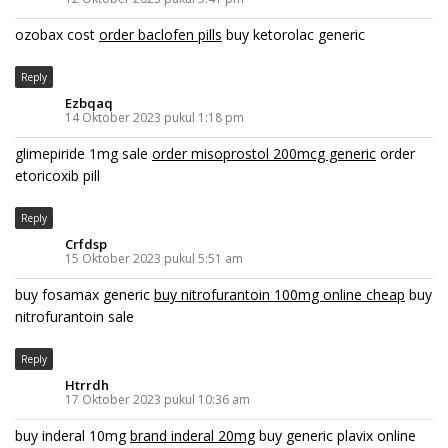
ozobax cost
order baclofen pills
buy ketorolac generic
Reply
Ezbqaq
14 Oktober 2023 pukul 1:18 pm
glimepiride 1mg sale
order misoprostol 200mcg generic
order
etoricoxib pill
Reply
Crfdsp
15 Oktober 2023 pukul 5:51 am
buy fosamax generic
buy nitrofurantoin 100mg online cheap
buy
nitrofurantoin sale
Reply
Htrrdh
17 Oktober 2023 pukul 10:36 am
buy inderal 10mg
brand inderal 20mg
buy generic plavix online