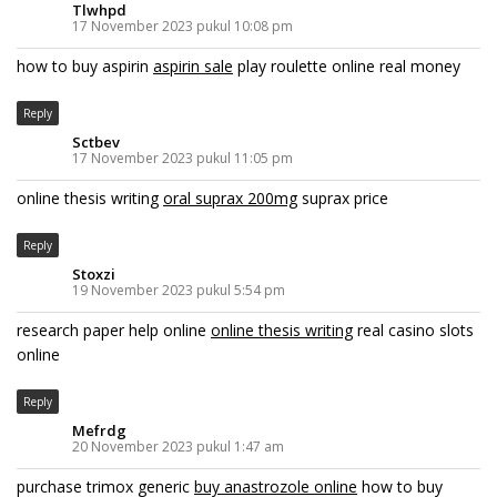
Tlwhpd
17 November 2023 pukul 10:08 pm
how to buy aspirin
aspirin sale
play roulette online real money
Reply
Sctbev
17 November 2023 pukul 11:05 pm
online thesis writing
oral suprax 200mg
suprax price
Reply
Stoxzi
19 November 2023 pukul 5:54 pm
research paper help online
online thesis writing
real casino slots
online
Reply
Mefrdg
20 November 2023 pukul 1:47 am
purchase trimox generic
buy anastrozole online
how to buy