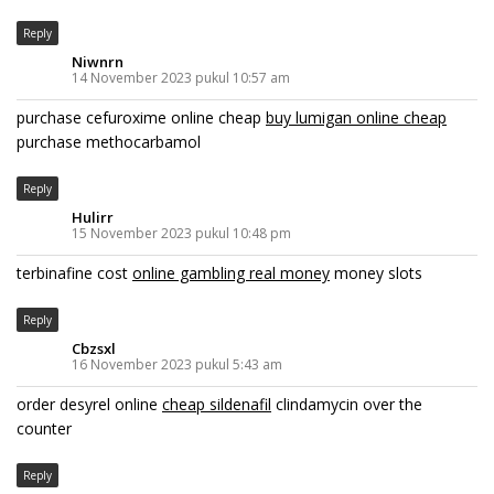
Reply
Niwnrn
14 November 2023 pukul 10:57 am
purchase cefuroxime online cheap
buy lumigan online cheap
purchase methocarbamol
Reply
Hulirr
15 November 2023 pukul 10:48 pm
terbinafine cost
online gambling real money
money slots
Reply
Cbzsxl
16 November 2023 pukul 5:43 am
order desyrel online
cheap sildenafil
clindamycin over the
counter
Reply