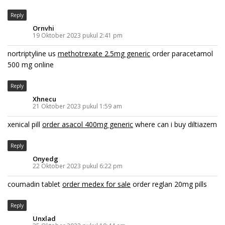
Reply
Ornvhi
19 Oktober 2023 pukul 2:41 pm
nortriptyline us
methotrexate 2.5mg generic
order paracetamol
500 mg online
Reply
Xhnecu
21 Oktober 2023 pukul 1:59 am
xenical pill
order asacol 400mg generic
where can i buy diltiazem
Reply
Onyedg
22 Oktober 2023 pukul 6:22 pm
coumadin tablet
order medex for sale
order reglan 20mg pills
Reply
Unxlad