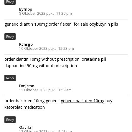
Reply
Byfnpp
8 Oktober 2023 pukul 11:30 pm
generic dilantin 100mg
order flexeril for sale
oxybutynin pills
Reply
Rvnrgb
10 Oktober 2023 pukul 12:23 pm
order claritin 10mg without prescription
loratadine pill
dapoxetine 90mg without prescription
Reply
Dmjrmx
11 Oktober 2023 pukul 1:59 am
order baclofen 10mg generic
generic baclofen 10mg
buy
ketorolac medication
Reply
Oavifz
12 Oktober 2023 pukul 5:41 pm