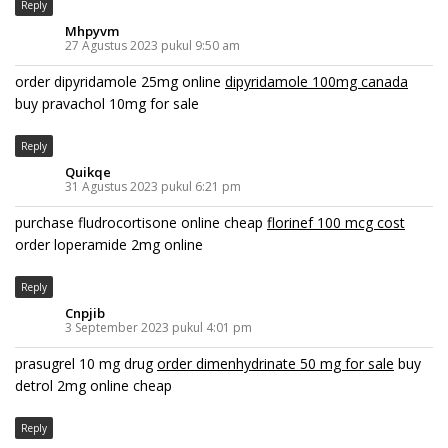
Reply
Mhpyvm
27 Agustus 2023 pukul 9:50 am
order dipyridamole 25mg online
dipyridamole 100mg canada
buy pravachol 10mg for sale
Reply
Quikqe
31 Agustus 2023 pukul 6:21 pm
purchase fludrocortisone online cheap
florinef 100 mcg cost
order loperamide 2mg online
Reply
Cnpjib
3 September 2023 pukul 4:01 pm
prasugrel 10 mg drug
order dimenhydrinate 50 mg for sale
buy
detrol 2mg online cheap
Reply