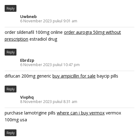
Reply
Uwbneb
6 November 2023 pukul 9:01 am
order sildenafil 100mg online
order aurogra 50mg without
prescription
estradiol drug
Reply
Ebrdzp
6 November 2023 pukul 10:47 pm
diflucan 200mg generic
buy ampicillin for sale
baycip pills
Reply
Vivphq
8 November 2023 pukul 8:31 am
purchase lamotrigine pills
where can i buy vermox
vermox
100mg usa
Reply