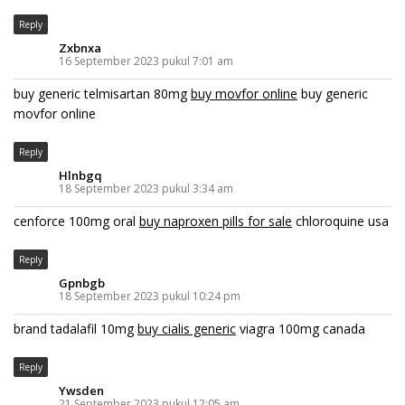
Reply
Zxbnxa
16 September 2023 pukul 7:01 am
buy generic telmisartan 80mg
buy movfor online
buy generic
movfor online
Reply
Hlnbgq
18 September 2023 pukul 3:34 am
cenforce 100mg oral
buy naproxen pills for sale
chloroquine usa
Reply
Gpnbgb
18 September 2023 pukul 10:24 pm
brand tadalafil 10mg
buy cialis generic
viagra 100mg canada
Reply
Ywsden
21 September 2023 pukul 12:05 am