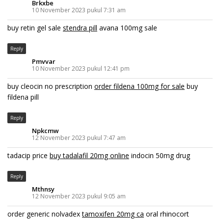
Brkxbe
10 November 2023 pukul 7:31 am
buy retin gel sale
stendra pill
avana 100mg sale
Reply
Pmvvar
10 November 2023 pukul 12:41 pm
buy cleocin no prescription
order fildena 100mg for sale
buy
fildena pill
Reply
Npkcmw
12 November 2023 pukul 7:47 am
tadacip price
buy tadalafil 20mg online
indocin 50mg drug
Reply
Mthnsy
12 November 2023 pukul 9:05 am
order generic nolvadex
tamoxifen 20mg ca
oral rhinocort