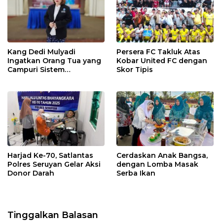
Kang Dedi Mulyadi
Persera FC Takluk Atas
Ingatkan Orang Tua yang
Kobar United FC dengan
Campuri Sistem
Skor Tipis
Pendidikan Sekolah:
Antara Hak, Batas, dan
Etika Hukum Pendidikan
Harjad Ke-70, Satlantas
Cerdaskan Anak Bangsa,
Polres Seruyan Gelar Aksi
dengan Lomba Masak
Donor Darah
Serba Ikan
Tinggalkan Balasan