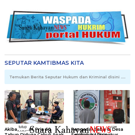
SEPUTAR KAMTIBMAS KITA
Temukan Berita Seputar Hukum dan Kriminal disini .....
tutup
Akibat Khilaf, Pria 60
Pengedar Sabu di Desa
..........
Tahun Diduga Cabuli Anak
Sembuluh I Diringkus