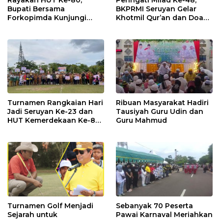
Rayakan HUT Ke-80,
Peringati Milad Ke-48,
Bupati Bersama
BKPRMI Seruyan Gelar
Forkopimda Kunjungi
Khotmil Qur’an dan Doa
Markas POS TNI AL
Bersama untuk Bangsa
Turnamen Rangkaian Hari
Ribuan Masyarakat Hadiri
Jadi Seruyan Ke-23 dan
Tausiyah Guru Udin dan
HUT Kemerdekaan Ke-80
Guru Mahmud
RI Resmi Ditutup
Turnamen Golf Menjadi
Sebanyak 70 Peserta
Sejarah untuk
Pawai Karnaval Meriahkan