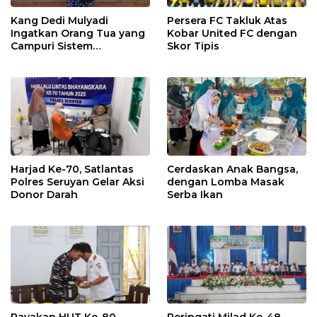
Kang Dedi Mulyadi
Persera FC Takluk Atas
Ingatkan Orang Tua yang
Kobar United FC dengan
Campuri Sistem
Skor Tipis
Pendidikan Sekolah:
Antara Hak, Batas, dan
Etika Hukum Pendidikan
Harjad Ke-70, Satlantas
Cerdaskan Anak Bangsa,
Polres Seruyan Gelar Aksi
dengan Lomba Masak
Donor Darah
Serba Ikan