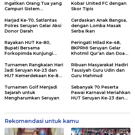
Ingatkan Orang Tua yang
Kobar United FC dengan
Campuri Sistem
Skor Tipis
Pendidikan Sekolah:
Antara Hak, Batas, dan
Harjad Ke-70, Satlantas
Cerdaskan Anak Bangsa,
Etika Hukum Pendidikan
Polres Seruyan Gelar Aksi
dengan Lomba Masak
Donor Darah
Serba Ikan
Rayakan HUT Ke-80,
Peringati Milad Ke-48,
Bupati Bersama
BKPRMI Seruyan Gelar
Forkopimda Kunjungi
Khotmil Qur’an dan Doa
Markas POS TNI AL
Bersama untuk Bangsa
Turnamen Rangkaian Hari
Ribuan Masyarakat Hadiri
Jadi Seruyan Ke-23 dan
Tausiyah Guru Udin dan
HUT Kemerdekaan Ke-80
Guru Mahmud
RI Resmi Ditutup
Turnamen Golf Menjadi
Sebanyak 70 Peserta
Sejarah untuk
Pawai Karnaval Meriahkan
Mengharumkan Seruyan
HUT Seruyan Ke-23 dan
HUT RI ke-80
Rekomendasi untuk kamu