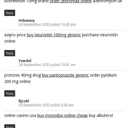
isotretinoin 10mg brand
order zithromax online
azithromycin uk
Reply
Hdswwq
24 September 2023 pukul 10:45 pm
azipro price
buy neurontin 100mg generic
purchase neurontin
online
Reply
Yswdxl
28 September 2023 pukul 10:41 am
protonix 40mg drug
buy pantoprazole generic
order pyridium
200 mg online
Reply
Rjcsbl
29 September 2023 pukul 3:36 am
online casino usa
buy monodox online cheap
buy albuterol
Reply