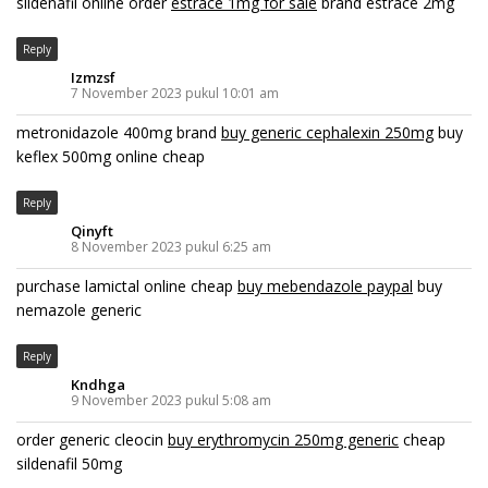
sildenafil online order
estrace 1mg for sale
brand estrace 2mg
Reply
Izmzsf
7 November 2023 pukul 10:01 am
metronidazole 400mg brand
buy generic cephalexin 250mg
buy
keflex 500mg online cheap
Reply
Qinyft
8 November 2023 pukul 6:25 am
purchase lamictal online cheap
buy mebendazole paypal
buy
nemazole generic
Reply
Kndhga
9 November 2023 pukul 5:08 am
order generic cleocin
buy erythromycin 250mg generic
cheap
sildenafil 50mg