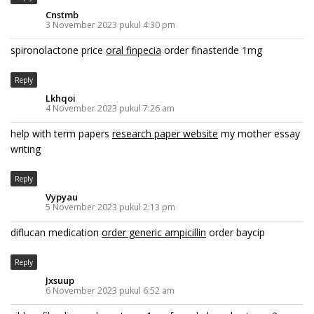
Cnstmb
3 November 2023 pukul 4:30 pm
spironolactone price
oral finpecia
order finasteride 1mg
Reply
Lkhqoi
4 November 2023 pukul 7:26 am
help with term papers
research paper website
my mother essay
writing
Reply
Vypyau
5 November 2023 pukul 2:13 pm
diflucan medication
order generic ampicillin
order baycip
Reply
Jxsuup
6 November 2023 pukul 6:52 am