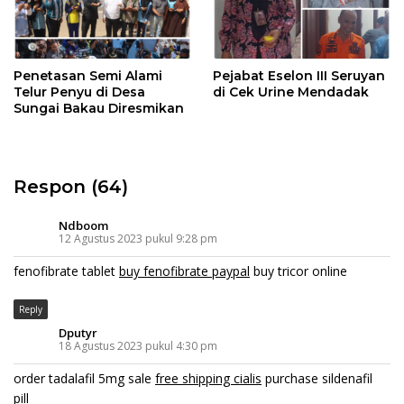
Penetasan Semi Alami
Pejabat Eselon III Seruyan
Telur Penyu di Desa
di Cek Urine Mendadak
Sungai Bakau Diresmikan
Respon (64)
Ndboom
12 Agustus 2023 pukul 9:28 pm
fenofibrate tablet
buy fenofibrate paypal
buy tricor online
Reply
Dputyr
18 Agustus 2023 pukul 4:30 pm
order tadalafil 5mg sale
free shipping cialis
purchase sildenafil
pill