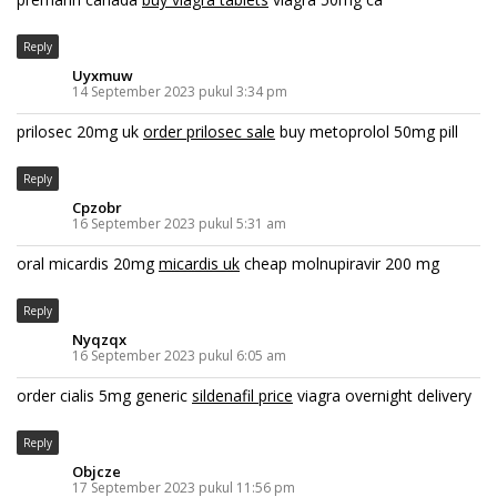
Reply
Uyxmuw
14 September 2023 pukul 3:34 pm
prilosec 20mg uk
order prilosec sale
buy metoprolol 50mg pill
Reply
Cpzobr
16 September 2023 pukul 5:31 am
oral micardis 20mg
micardis uk
cheap molnupiravir 200 mg
Reply
Nyqzqx
16 September 2023 pukul 6:05 am
order cialis 5mg generic
sildenafil price
viagra overnight delivery
Reply
Objcze
17 September 2023 pukul 11:56 pm