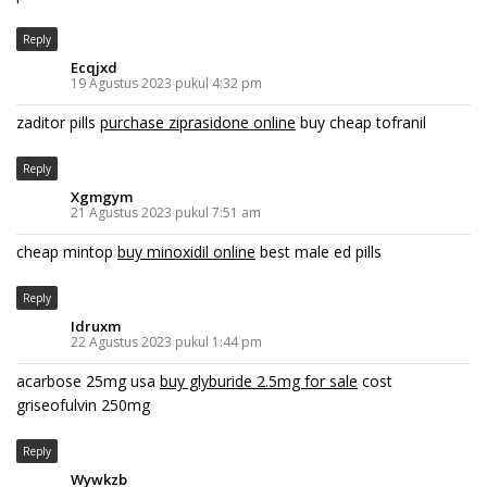
Reply
Ecqjxd
19 Agustus 2023 pukul 4:32 pm
zaditor pills
purchase ziprasidone online
buy cheap tofranil
Reply
Xgmgym
21 Agustus 2023 pukul 7:51 am
cheap mintop
buy minoxidil online
best male ed pills
Reply
Idruxm
22 Agustus 2023 pukul 1:44 pm
acarbose 25mg usa
buy glyburide 2.5mg for sale
cost
griseofulvin 250mg
Reply
Wywkzb