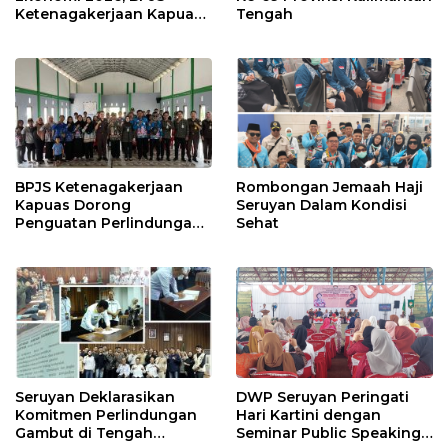
Ketenagakerjaan Kapuas
Tengah
dan BPS Lindungi Ribuan
Petugas Lapangan
BPJS Ketenagakerjaan
Rombongan Jemaah Haji
Kapuas Dorong
Seruyan Dalam Kondisi
Penguatan Perlindungan
Sehat
Jaminan Sosial bagi
Perangkat Desa
Seruyan Deklarasikan
DWP Seruyan Peringati
Komitmen Perlindungan
Hari Kartini dengan
Gambut di Tengah
Seminar Public Speaking