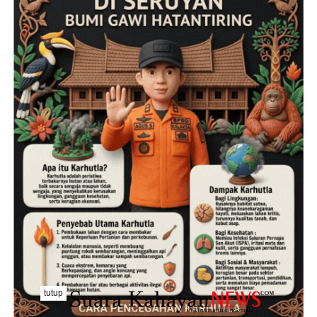
tutup
..........