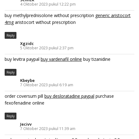
4 Oktober 2023 pukul 12:22 pm
buy methylprednisolone without prescription
generic aristocort
4mg
aristocort without prescription
Reply
Xgzidc
5 Oktober 2023 pukul 2:37 pm
buy levitra paypal
buy vardenafil online
buy tizanidine
Reply
Kbeybe
7 Oktober 2023 pukul 6:19 am
order coversum pill
buy desloratadine paypal
purchase
fexofenadine online
Reply
Jecivv
7 Oktober 2023 pukul 11:39 am