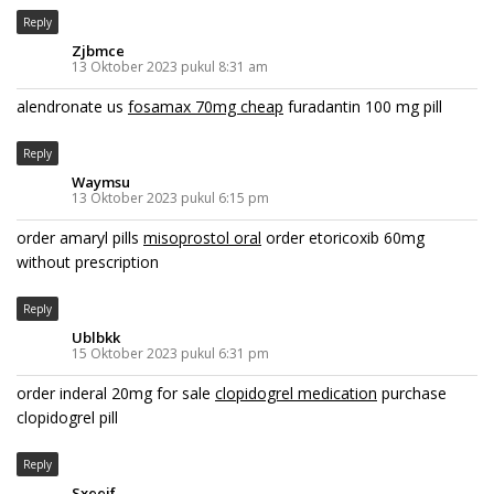
Reply
Zjbmce
13 Oktober 2023 pukul 8:31 am
alendronate us
fosamax 70mg cheap
furadantin 100 mg pill
Reply
Waymsu
13 Oktober 2023 pukul 6:15 pm
order amaryl pills
misoprostol oral
order etoricoxib 60mg
without prescription
Reply
Ublbkk
15 Oktober 2023 pukul 6:31 pm
order inderal 20mg for sale
clopidogrel medication
purchase
clopidogrel pill
Reply
Sxeeif