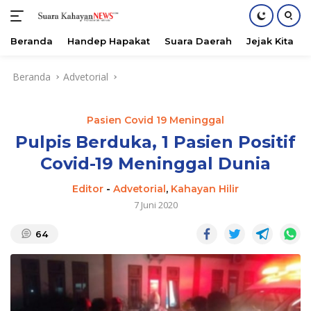
Beranda
Handep Hapakat
Suara Daerah
Jejak Kita
Langsung
Beranda
Advetorial
ke
konten
Pasien Covid 19 Meninggal
Pulpis Berduka, 1 Pasien Positif
Covid-19 Meninggal Dunia
Editor
-
Advetorial
,
Kahayan Hilir
7 Juni 2020
64