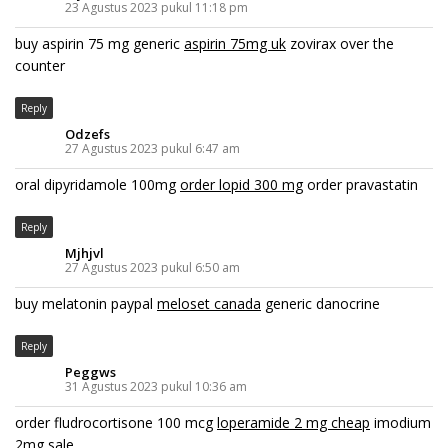
23 Agustus 2023 pukul 11:18 pm
buy aspirin 75 mg generic
aspirin 75mg uk
zovirax over the
counter
Reply
Odzefs
27 Agustus 2023 pukul 6:47 am
oral dipyridamole 100mg
order lopid 300 mg
order pravastatin
Reply
Mjhjvl
27 Agustus 2023 pukul 6:50 am
buy melatonin paypal
meloset canada
generic danocrine
Reply
Peggws
31 Agustus 2023 pukul 10:36 am
order fludrocortisone 100 mcg
loperamide 2 mg cheap
imodium
2mg sale