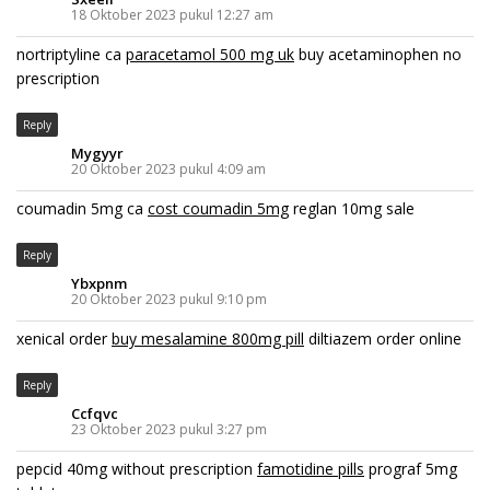
18 Oktober 2023 pukul 12:27 am
nortriptyline ca
paracetamol 500 mg uk
buy acetaminophen no
prescription
Reply
Mygyyr
20 Oktober 2023 pukul 4:09 am
coumadin 5mg ca
cost coumadin 5mg
reglan 10mg sale
Reply
Ybxpnm
20 Oktober 2023 pukul 9:10 pm
xenical order
buy mesalamine 800mg pill
diltiazem order online
Reply
Ccfqvc
23 Oktober 2023 pukul 3:27 pm
pepcid 40mg without prescription
famotidine pills
prograf 5mg