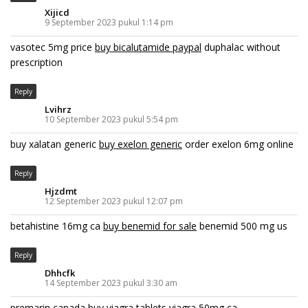
Xijicd
9 September 2023 pukul 1:14 pm
vasotec 5mg price
buy bicalutamide paypal
duphalac without
prescription
Reply
Lvihrz
10 September 2023 pukul 5:54 pm
buy xalatan generic
buy exelon generic
order exelon 6mg online
Reply
Hjzdmt
12 September 2023 pukul 12:07 pm
betahistine 16mg ca
buy benemid for sale
benemid 500 mg us
Reply
Dhhcfk
14 September 2023 pukul 3:30 am
premarin canada
buy viagra tablets
viagra 50mg ca