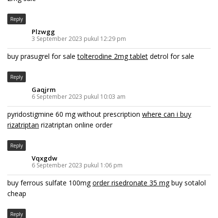
Reply
Plzwgg
3 September 2023 pukul 12:29 pm
buy prasugrel for sale
tolterodine 2mg tablet
detrol for sale
Reply
Gaqjrm
6 September 2023 pukul 10:03 am
pyridostigmine 60 mg without prescription
where can i buy
rizatriptan
rizatriptan online order
Reply
Vqxgdw
6 September 2023 pukul 1:06 pm
buy ferrous sulfate 100mg
order risedronate 35 mg
buy sotalol
cheap
Reply