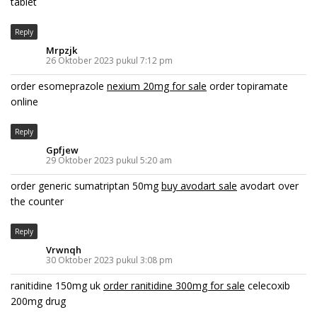
tablet
Reply
Mrpzjk
26 Oktober 2023 pukul 7:12 pm
order esomeprazole
nexium 20mg for sale
order topiramate
online
Reply
Gpfjew
29 Oktober 2023 pukul 5:20 am
order generic sumatriptan 50mg
buy avodart sale
avodart over
the counter
Reply
Vrwnqh
30 Oktober 2023 pukul 3:08 pm
ranitidine 150mg uk
order ranitidine 300mg for sale
celecoxib
200mg drug