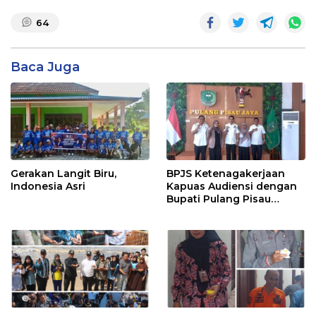
64
Baca Juga
Gerakan Langit Biru,
BPJS Ketenagakerjaan
Indonesia Asri
Kapuas Audiensi dengan
Bupati Pulang Pisau
Bahas Kepesertaan PKBU,
Ekosistem Desa, dan
Pekerja Rentan