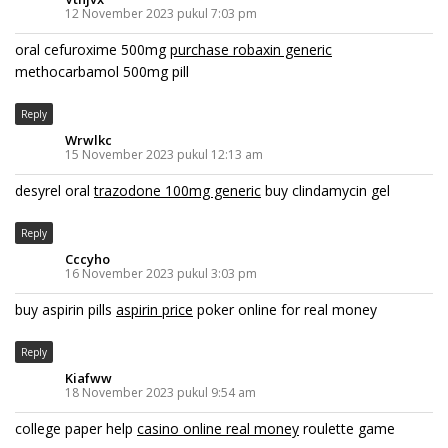
12 November 2023 pukul 7:03 pm
oral cefuroxime 500mg
purchase robaxin generic
methocarbamol 500mg pill
Reply
Wrwlkc
15 November 2023 pukul 12:13 am
desyrel oral
trazodone 100mg generic
buy clindamycin gel
Reply
Cccyho
16 November 2023 pukul 3:03 pm
buy aspirin pills
aspirin price
poker online for real money
Reply
Kiafww
18 November 2023 pukul 9:54 am
college paper help
casino online real money
roulette game