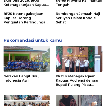
Ekonomi 2026, BPJS
Ke-69 Provinsi Kalimantan
Ketenagakerjaan Kapuas
Tengah
dan BPS Lindungi Ribuan
Petugas Lapangan
BPJS Ketenagakerjaan
Rombongan Jemaah Haji
Kapuas Dorong
Seruyan Dalam Kondisi
Penguatan Perlindungan
Sehat
Jaminan Sosial bagi
Perangkat Desa
Rekomendasi untuk kamu
Gerakan Langit Biru,
BPJS Ketenagakerjaan
Indonesia Asri
Kapuas Audiensi dengan
Bupati Pulang Pisau
Bahas Kepesertaan PKBU,
Ekosistem Desa, dan
Pekerja Rentan