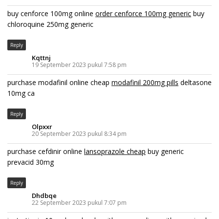
buy cenforce 100mg online
order cenforce 100mg generic
buy
chloroquine 250mg generic
Reply
Kqttnj
19 September 2023 pukul 7:58 pm
purchase modafinil online cheap
modafinil 200mg pills
deltasone
10mg ca
Reply
Olpxxr
20 September 2023 pukul 8:34 pm
purchase cefdinir online
lansoprazole cheap
buy generic
prevacid 30mg
Reply
Dhdbqe
22 September 2023 pukul 7:07 pm