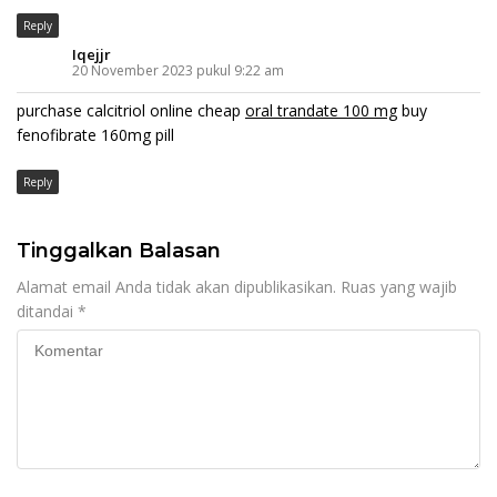
Reply
Iqejjr
20 November 2023 pukul 9:22 am
purchase calcitriol online cheap
oral trandate 100 mg
buy
fenofibrate 160mg pill
Reply
Tinggalkan Balasan
Alamat email Anda tidak akan dipublikasikan.
Ruas yang wajib
ditandai
*