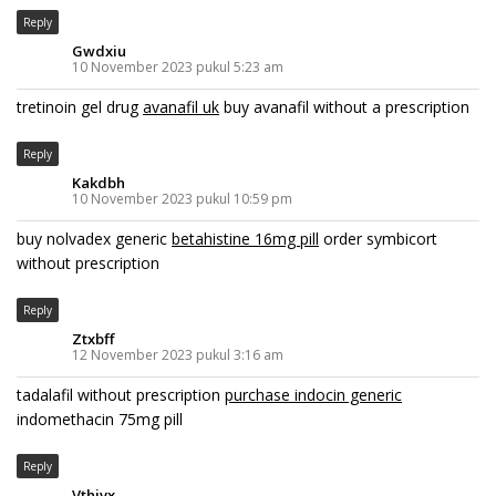
Reply
Gwdxiu
10 November 2023 pukul 5:23 am
tretinoin gel drug
avanafil uk
buy avanafil without a prescription
Reply
Kakdbh
10 November 2023 pukul 10:59 pm
buy nolvadex generic
betahistine 16mg pill
order symbicort
without prescription
Reply
Ztxbff
12 November 2023 pukul 3:16 am
tadalafil without prescription
purchase indocin generic
indomethacin 75mg pill
Reply
Vthjvx