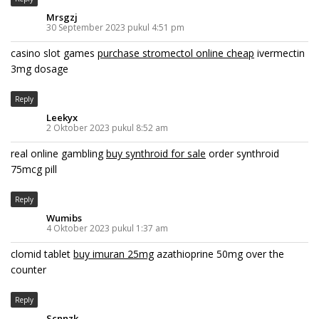
Mrsgzj
30 September 2023 pukul 4:51 pm
casino slot games
purchase stromectol online cheap
ivermectin
3mg dosage
Reply
Leekyx
2 Oktober 2023 pukul 8:52 am
real online gambling
buy synthroid for sale
order synthroid
75mcg pill
Reply
Wumibs
4 Oktober 2023 pukul 1:37 am
clomid tablet
buy imuran 25mg
azathioprine 50mg over the
counter
Reply
Scnnzk