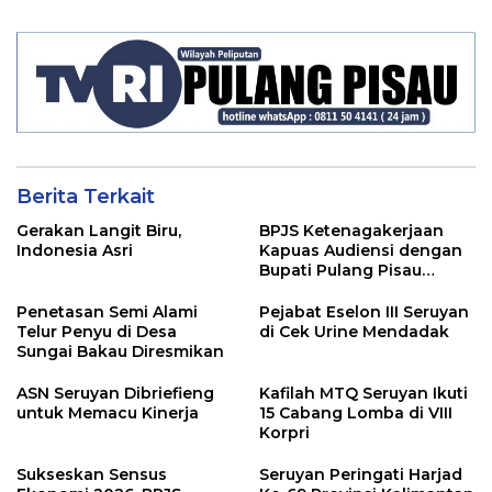
Ancaman El Nino
Menginspirasi Kaum
Perempuan
Berita Terkait
Gerakan Langit Biru,
BPJS Ketenagakerjaan
Indonesia Asri
Kapuas Audiensi dengan
Bupati Pulang Pisau
Bahas Kepesertaan PKBU,
Ekosistem Desa, dan
Penetasan Semi Alami
Pejabat Eselon III Seruyan
Pekerja Rentan
Telur Penyu di Desa
di Cek Urine Mendadak
Sungai Bakau Diresmikan
ASN Seruyan Dibriefieng
Kafilah MTQ Seruyan Ikuti
untuk Memacu Kinerja
15 Cabang Lomba di VIII
Korpri
Sukseskan Sensus
Seruyan Peringati Harjad