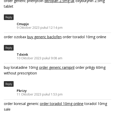
order generic phenytoin
ditropan 2.5mg uk
oxybutynin 2.5mg
tablet
Reply
Cmupjx
9 Oktober 2023 pukul 12:14 pm
order ozobax
buy generic baclofen
order toradol 10mg online
Reply
Tdxink
10 Oktober 2023 pukul 9:08 am
buy loratadine 10mg
order generic ramipril
order priligy 60mg
without prescription
Reply
Pkrizy
11 Oktober 2023 pukul 1:53 pm
order lioresal generic
order toradol 10mg online
toradol 10mg
sale