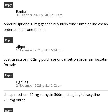
Reply
Ranfsc
31 Oktober 2023 pukul 12:33 am
order buspirone 10mg generic
buy buspirone 10mg online cheap
order amiodarone for sale
Reply
Xjhpqi
1 November 2023 pukul 6:24 pm
cost tamsulosin 0.2mg
purchase ondansetron
order simvastatin
for sale
Reply
Cghuag
2 November 2023 pukul 2:02 am
cheap motilium 10mg
sumycin 500mg drug
buy tetracycline
250mg online
Reply