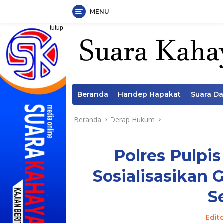
MENU
Langsung
tutup
ke
konten
Beranda
Handep Hapakat
Suara D
Beranda
Derap Hukum
Polres Pulpi
Sosialisasikan 
S
Edit