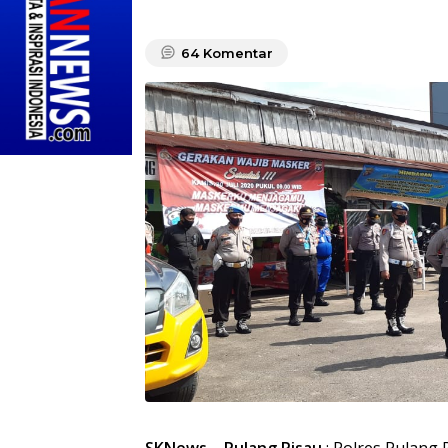
64
Komentar
SKNews – Pulang Pisau
: Polres Pulang