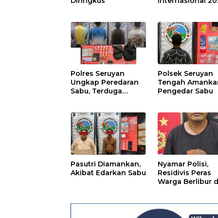
Diringkus
Internasional 2
Polres Seruyan
Polsek Seruyan
Ungkap Peredaran
Tengah Amanka
Sabu, Terduga
Pengedar Sabu
Berprofesi Sebagai
Nakes
Pasutri Diamankan,
Nyamar Polisi,
Akibat Edarkan Sabu
Residivis Peras
Warga Berlibur d
Pantai