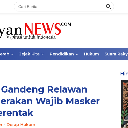
aerah
Jejak Kita
Pendidikan
Hukum
Suara Raky
Hi
s Gandeng Relawan
Gerakan Wajib Masker
erentak
or
-
Derap Hukum