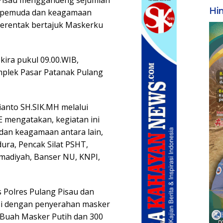
Hi
as pemuda dan keagamaan
Serentak bertajuk Maskerku
ekira pukul 09.00.WIB,
mplek Pasar Patanak Pulang
ianto SH.SIK.MH melalui
E mengatakan, kegiatan ini
an keagamaan antara lain,
ra, Pencak Silat PSHT,
madiyah, Banser NU, KNPI,
s Polres Pulang Pisau dan
isi dengan penyerahan masker
 Buah Masker Putih dan 300