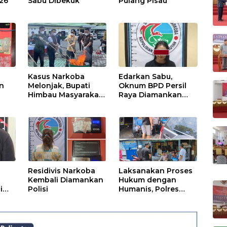
026
Sabu Dibekuk
Pulang Pisau
Kasus Narkoba
Edarkan Sabu,
n
Melonjak, Bupati
Oknum BPD Persil
Himbau Masyarakat
Raya Diamankan
Waspada
Polisi
Residivis Narkoba
Laksanakan Proses
Kembali Diamankan
Hukum dengan
i
Polisi
Humanis, Polres
Seruyan Selamatkan
Anak di Bawah Umur
Dari Amukan Massa