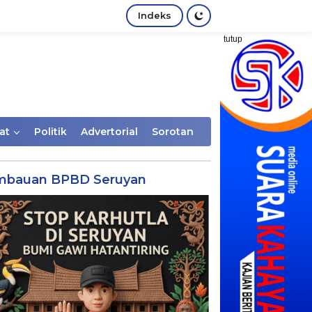
Indeks
tutup
at
Politik
Advertorial
Sorotan
mbauan BPBD Seruyan