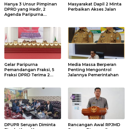
Hanya 3 Unsur Pimpinan
Masyarakat Dapil 2 Minta
DPRD yang Hadir, 2
Perbaikan Akses Jalan
Agenda Paripurna
Terpaksa di Tunda
Gelar Paripurna
Media Massa Berperan
Pemandangan Fraksi, 5
Penting Mengontrol
Fraksi DPRD Terima 2
Jalannya Pemerintahan
Buah Usulan Raperda
DPUPR Seruyan Diminta
Rancangan Awal RPJMD