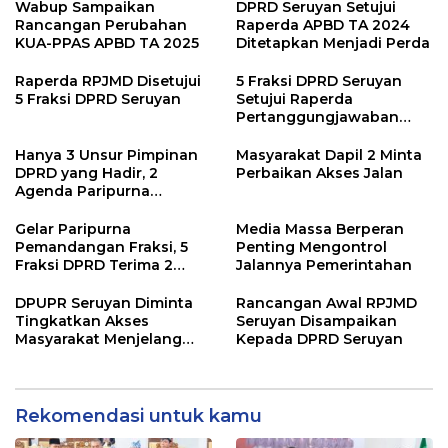
Wabup Sampaikan
DPRD Seruyan Setujui
Rancangan Perubahan
Raperda APBD TA 2024
KUA-PPAS APBD TA 2025
Ditetapkan Menjadi Perda
Raperda RPJMD Disetujui
5 Fraksi DPRD Seruyan
5 Fraksi DPRD Seruyan
Setujui Raperda
Pertanggungjawaban
Pelaksanaan APBD TA
2024
Hanya 3 Unsur Pimpinan
Masyarakat Dapil 2 Minta
DPRD yang Hadir, 2
Perbaikan Akses Jalan
Agenda Paripurna
Terpaksa di Tunda
Gelar Paripurna
Media Massa Berperan
Pemandangan Fraksi, 5
Penting Mengontrol
Fraksi DPRD Terima 2
Jalannya Pemerintahan
Buah Usulan Raperda
DPUPR Seruyan Diminta
Rancangan Awal RPJMD
Tingkatkan Akses
Seruyan Disampaikan
Masyarakat Menjelang
Kepada DPRD Seruyan
Lebaran
Rekomendasi untuk kamu