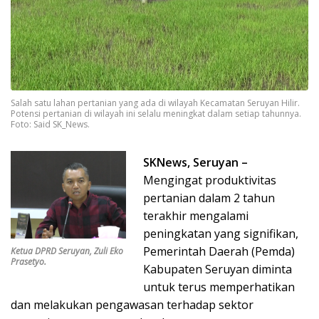
Salah satu lahan pertanian yang ada di wilayah Kecamatan Seruyan Hilir.
Potensi pertanian di wilayah ini selalu meningkat dalam setiap tahunnya.
Foto: Said SK_News.
SKNews, Seruyan –
Mengingat produktivitas
pertanian dalam 2 tahun
terakhir mengalami
peningkatan yang signifikan,
Pemerintah Daerah (Pemda)
Ketua DPRD Seruyan, Zuli Eko
Prasetyo.
Kabupaten Seruyan diminta
untuk terus memperhatikan
dan melakukan pengawasan terhadap sektor