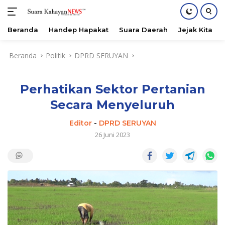
Beranda
Handep Hapakat
Suara Daerah
Jejak Kita
Langsung
Beranda
Politik
DPRD SERUYAN
ke
konten
Perhatikan Sektor Pertanian
Secara Menyeluruh
Editor
-
DPRD SERUYAN
26 Juni 2023