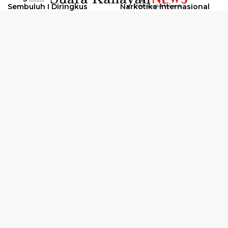
Sembuluh I Diringkus
Narkotika Internasional
2026
Oknum Kuli Tinta Diduga
Kunjungan Kerja Kajati
Pengedar Sabu Dibekuk
Kalteng ke Pulang Pisau
Selengkapnya