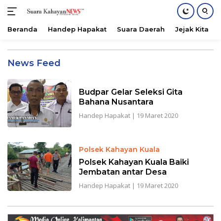
Beranda
Handep Hapakat
Suara Daerah
Jejak Kita
Langsung
ke
Suarakahayannews.com
News Feed
konten
Budpar Gelar Seleksi Gita
Bahana Nusantara
Handep Hapakat
|
19 Maret 2020
Polsek Kahayan Kuala
Polsek Kahayan Kuala Baiki
Jembatan antar Desa
Handep Hapakat
|
19 Maret 2020