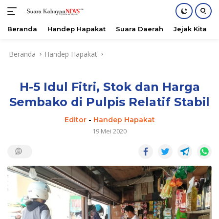
Beranda
Handep Hapakat
Suara Daerah
Jejak Kita
Langsung
Beranda
Handep Hapakat
ke
konten
H-5 Idul Fitri, Stok dan Harga
Sembako di Pulpis Relatif Stabil
Editor
-
Handep Hapakat
19 Mei 2020