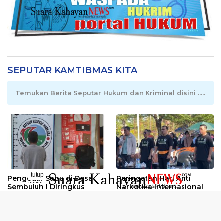
SEPUTAR KAMTIBMAS KITA
Temukan Berita Seputar Hukum dan Kriminal disini .....
tutup
Pengedar Sabu di Desa
Peringatan Hari Anti
..........
Sembuluh I Diringkus
Narkotika Internasional
2026