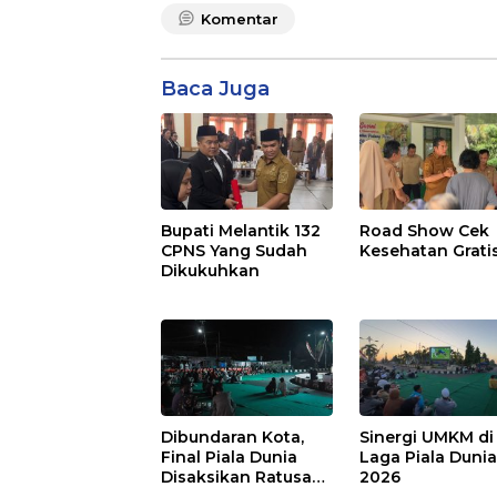
Komentar
Baca Juga
Bupati Melantik 132
Road Show Cek
CPNS Yang Sudah
Kesehatan Grati
Dikukuhkan
Dibundaran Kota,
Sinergi UMKM di
Final Piala Dunia
Laga Piala Duni
Disaksikan Ratusan
2026
Warga Pulpis