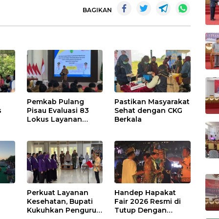
BAGIKAN
Pemkab Pulang
Pastikan Masyarakat
s
Pisau Evaluasi 83
Sehat dengan CKG
Lokus Layanan
Berkala
Publik
Perkuat Layanan
Handep Hapakat
a
Kesehatan, Bupati
Fair 2026 Resmi di
Kukuhkan Pengurus
Tutup Dengan
TP Posyandu
Malam Hiburan