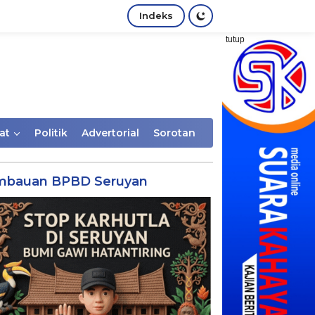
Indeks
tutup
at
Politik
Advertorial
Sorotan
mbauan BPBD Seruyan