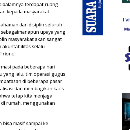
 didalamnya terdapat ruang
an kepada masyarakat.
Tv
haman dan disiplin seluruh
na sebagaimanapun upaya yang
iplin masyarakat akan sangat
 akuntabilitas selalu
Triono.
rmasi pada beberapa hari
u yang lalu, tim operasi gugus
mbatasan di beberapa pasar
ialisasi dan membagikan kaos
bahwa tetap kita menjaga
ap di rumah, menggunakan
n bisa masif sampai ke