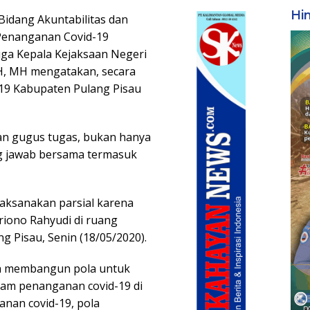
Hi
Bidang Akuntabilitas dan
Penanganan Covid-19
uga Kepala Kejaksaan Negeri
 SH, MH mengatakan, secara
19 Kabupaten Pulang Pisau
n gugus tugas, bukan hanya
g jawab bersama termasuk
laksanakan parsial karena
Triono Rahyudi di ruang
g Pisau, Senin (18/05/2020).
ah membangun pola untuk
lam penanganan covid-19 di
nan covid-19, pola