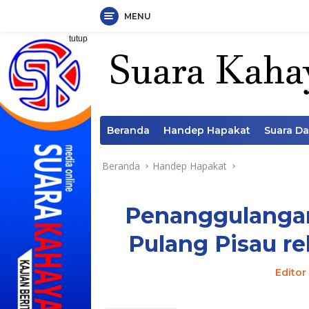
MENU
Langsung
tutup
ke
konten
Beranda
Handep Hapakat
Suara D
Beranda
Handep Hapakat
Penanggulangan
Pulang Pisau rel
Editor