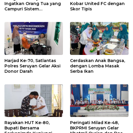
Ingatkan Orang Tua yang
Kobar United FC dengan
Campuri Sistem
Skor Tipis
Pendidikan Sekolah:
Antara Hak, Batas, dan
Etika Hukum Pendidikan
Harjad Ke-70, Satlantas
Cerdaskan Anak Bangsa,
Polres Seruyan Gelar Aksi
dengan Lomba Masak
Donor Darah
Serba Ikan
Rayakan HUT Ke-80,
Peringati Milad Ke-48,
Bupati Bersama
BKPRMI Seruyan Gelar