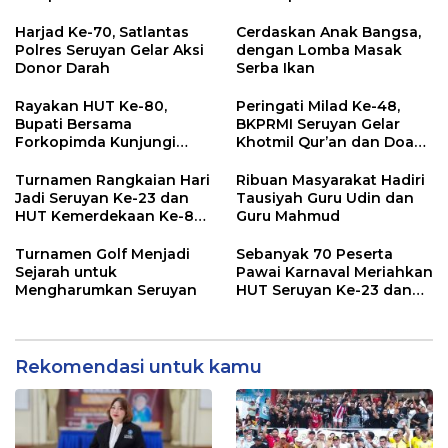
Pendidikan Sekolah:
Antara Hak, Batas, dan
Harjad Ke-70, Satlantas
Cerdaskan Anak Bangsa,
Etika Hukum Pendidikan
Polres Seruyan Gelar Aksi
dengan Lomba Masak
Donor Darah
Serba Ikan
Rayakan HUT Ke-80,
Peringati Milad Ke-48,
Bupati Bersama
BKPRMI Seruyan Gelar
Forkopimda Kunjungi
Khotmil Qur’an dan Doa
Markas POS TNI AL
Bersama untuk Bangsa
Turnamen Rangkaian Hari
Ribuan Masyarakat Hadiri
Jadi Seruyan Ke-23 dan
Tausiyah Guru Udin dan
HUT Kemerdekaan Ke-80
Guru Mahmud
RI Resmi Ditutup
Turnamen Golf Menjadi
Sebanyak 70 Peserta
Sejarah untuk
Pawai Karnaval Meriahkan
Mengharumkan Seruyan
HUT Seruyan Ke-23 dan
HUT RI ke-80
Rekomendasi untuk kamu