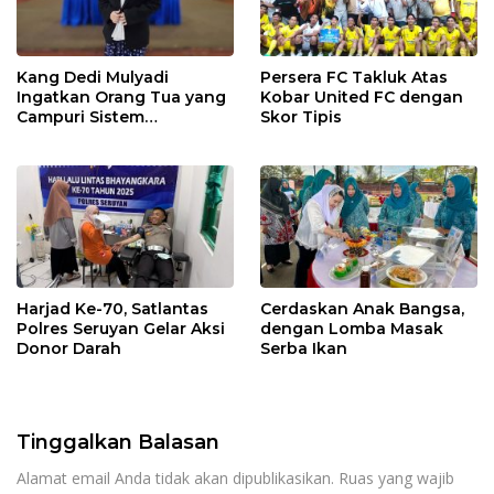
Kang Dedi Mulyadi
Persera FC Takluk Atas
Ingatkan Orang Tua yang
Kobar United FC dengan
Campuri Sistem
Skor Tipis
Pendidikan Sekolah:
Antara Hak, Batas, dan
Etika Hukum Pendidikan
Harjad Ke-70, Satlantas
Cerdaskan Anak Bangsa,
Polres Seruyan Gelar Aksi
dengan Lomba Masak
Donor Darah
Serba Ikan
Tinggalkan Balasan
Alamat email Anda tidak akan dipublikasikan.
Ruas yang wajib