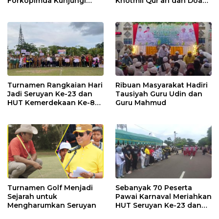
Forkopimda Kunjungi
Khotmil Qur’an dan Doa
Markas POS TNI AL
Bersama untuk Bangsa
Turnamen Rangkaian Hari
Ribuan Masyarakat Hadiri
Jadi Seruyan Ke-23 dan
Tausiyah Guru Udin dan
HUT Kemerdekaan Ke-80
Guru Mahmud
RI Resmi Ditutup
Turnamen Golf Menjadi
Sebanyak 70 Peserta
Sejarah untuk
Pawai Karnaval Meriahkan
Mengharumkan Seruyan
HUT Seruyan Ke-23 dan
HUT RI ke-80