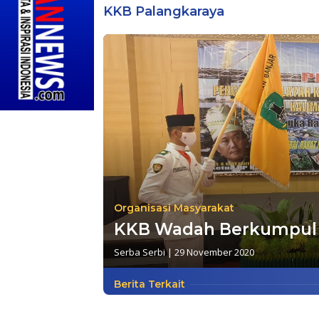
KKB Palangkaraya
Organisasi Masyarakat
KKB Wadah Berkumpul O
Serba Serbi
|
29 November 2020
Berita Terkait