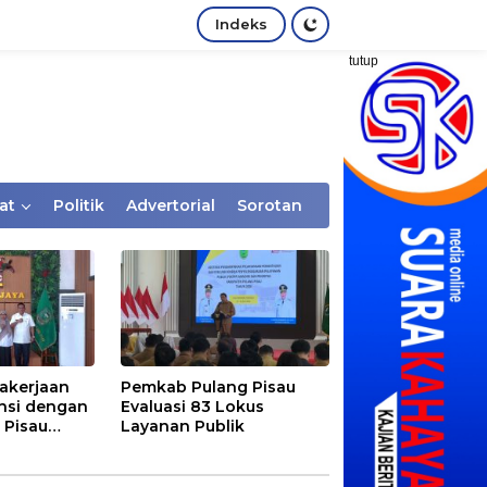
Indeks
tutup
at
Politik
Advertorial
Sorotan
akerjaan
Pemkab Pulang Pisau
nsi dengan
Evaluasi 83 Lokus
 Pisau
Layanan Publik
rtaan
tem Desa,
Rentan