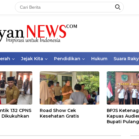
aerah
Jejak Kita
Pendidikan
Hukum
Suara Raky
ntik 132 CPNS
Road Show Cek
BPJS Ketenag
 Dikukuhkan
Kesehatan Gratis
Kapuas Audie
Bupati Pulang
Bahas Kepese
PKBU, Ekosis
dan Pekerja 