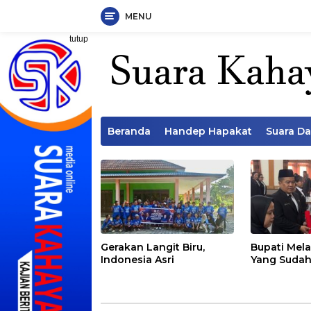
MENU
Langsung
tutup
ke
konten
Beranda
Handep Hapakat
Suara D
Gerakan Langit Biru,
Bupati Mela
Indonesia Asri
Yang Sudah