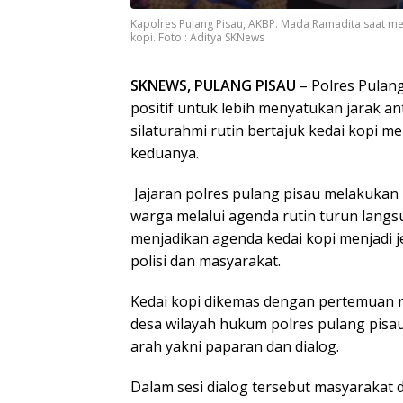
Kapolres Pulang Pisau, AKBP. Mada Ramadita saat m
kopi. Foto : Aditya SKNews
SKNEWS, PULANG PISAU
– Polres Pulan
positif untuk lebih menyatukan jarak an
silaturahmi rutin bertajuk kedai kopi m
keduanya.
Jajaran polres pulang pisau melakukan
warga melalui agenda rutin turun lang
menjadikan agenda kedai kopi menjadi
polisi dan masyarakat.
Kedai kopi dikemas dengan pertemuan ru
desa wilayah hukum polres pulang pisa
arah yakni paparan dan dialog.
Dalam sesi dialog tersebut masyarakat d