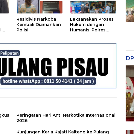
Residivis Narkoba
Laksanakan Proses
Kembali Diamankan
Hukum dengan
i
Polisi
Humanis, Polres
Seruyan Selamatkan
Anak di Bawah Umur
Dari Amukan Massa
DP
gkus
Peringatan Hari Anti Narkotika Internasional
2026
Kunjungan Kerja Kajati Kalteng ke Pulang