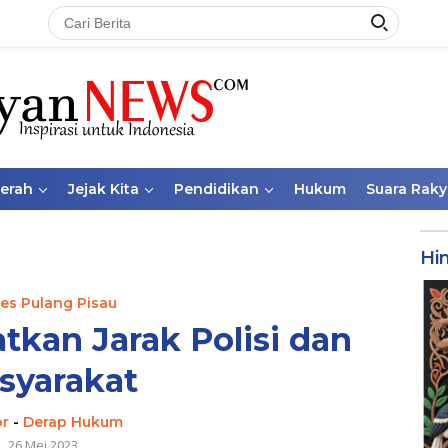
aerah
Jejak Kita
Pendidikan
Hukum
Suara Raky
Hi
res Pulang Pisau
tkan Jarak Polisi dan
syarakat
or
-
Derap Hukum
26 Mei 2023