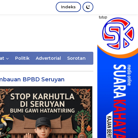
Indeks
tutup
at
Politik
Advertorial
Sorotan
mbauan BPBD Seruyan