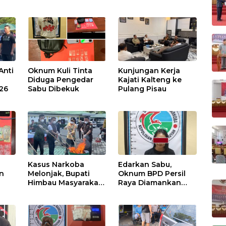
Anti
Oknum Kuli Tinta
Kunjungan Kerja
Diduga Pengedar
Kajati Kalteng ke
026
Sabu Dibekuk
Pulang Pisau
Kasus Narkoba
Edarkan Sabu,
n
Melonjak, Bupati
Oknum BPD Persil
Himbau Masyarakat
Raya Diamankan
Waspada
Polisi