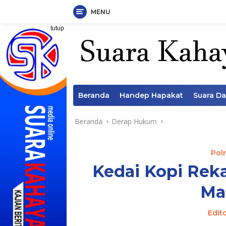
MENU
Langsung
tutup
ke
konten
Beranda
Handep Hapakat
Suara D
Beranda
Derap Hukum
Pol
Kedai Kopi Reka
Ma
Edit