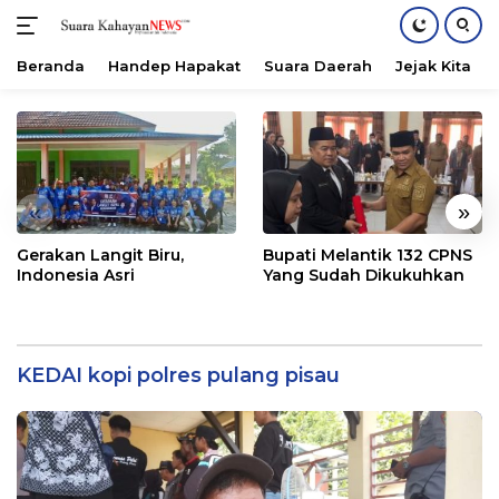
Beranda
Handep Hapakat
Suara Daerah
Jejak Kita
Langsung
ke
konten
«
»
Gerakan Langit Biru,
Bupati Melantik 132 CPNS
Indonesia Asri
Yang Sudah Dikukuhkan
KEDAI kopi polres pulang pisau