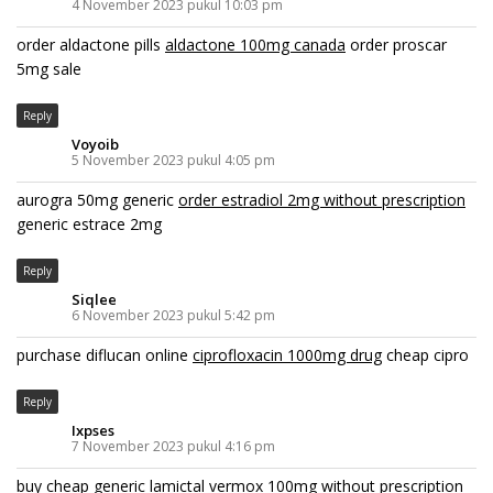
4 November 2023 pukul 10:03 pm
order aldactone pills
aldactone 100mg canada
order proscar
5mg sale
Reply
Voyoib
5 November 2023 pukul 4:05 pm
aurogra 50mg generic
order estradiol 2mg without prescription
generic estrace 2mg
Reply
Siqlee
6 November 2023 pukul 5:42 pm
purchase diflucan online
ciprofloxacin 1000mg drug
cheap cipro
Reply
Ixpses
7 November 2023 pukul 4:16 pm
buy cheap generic lamictal
vermox 100mg without prescription