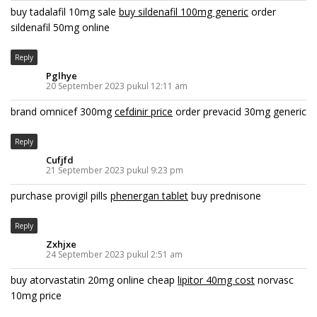
buy tadalafil 10mg sale
buy sildenafil 100mg generic
order
sildenafil 50mg online
Reply
Pglhye
20 September 2023 pukul 12:11 am
brand omnicef 300mg
cefdinir price
order prevacid 30mg generic
Reply
Cufjfd
21 September 2023 pukul 9:23 pm
purchase provigil pills
phenergan tablet
buy prednisone
Reply
Zxhjxe
24 September 2023 pukul 2:51 am
buy atorvastatin 20mg online cheap
lipitor 40mg cost
norvasc
10mg price