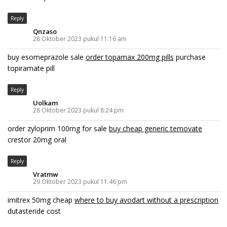
Reply
Qnzaso
28 Oktober 2023 pukul 11:16 am
buy esomeprazole sale
order topamax 200mg pills
purchase
topiramate pill
Reply
Uolkam
28 Oktober 2023 pukul 8:24 pm
order zyloprim 100mg for sale
buy cheap generic temovate
crestor 20mg oral
Reply
Vratmw
29 Oktober 2023 pukul 11:46 pm
imitrex 50mg cheap
where to buy avodart without a prescription
dutasteride cost