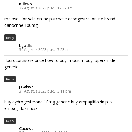
Kjihwh
29 Agustus 2023 pukul 12:37 am
meloset for sale online
purchase desogestrel online
brand
danocrine 100mg
Reply
Lgadfs
30 Agustus 2023 pukul 7:23 am
fludrocortisone price
how to buy imodium
buy loperamide
generic
Reply
Jawkwn
31 Agustus 2023 pukul 3:11 pm
buy dydrogesterone 10mg generic
buy empagliflozin pills
empagliflozin usa
Reply
Cbcuwc