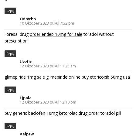
Reply
Odmrbp
10 Oktober 2023 pukul 7:32 pm
lioresal drug
order endep 10mg for sale
toradol without
prescription
Reply
Uzzftc
12 Oktober 2023 pukul 11:25 am
glimepiride 1mg sale
glimepiride online buy
etoricoxib 60mg usa
Reply
Ljpala
12 Oktober 2023 pukul 12:10 pm
buy generic baclofen 10mg
ketorolac drug
order toradol pill
Reply
Aelpzw