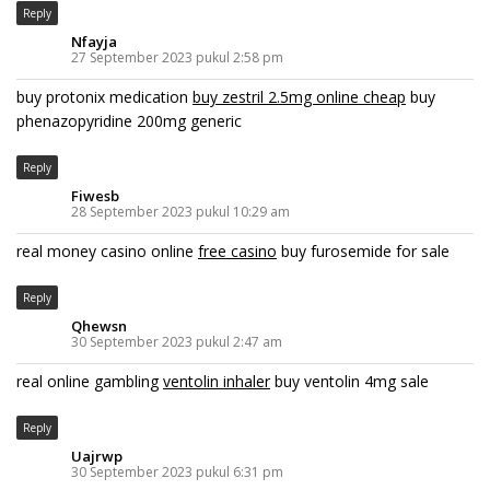
Reply
Nfayja
27 September 2023 pukul 2:58 pm
buy protonix medication
buy zestril 2.5mg online cheap
buy
phenazopyridine 200mg generic
Reply
Fiwesb
28 September 2023 pukul 10:29 am
real money casino online
free casino
buy furosemide for sale
Reply
Qhewsn
30 September 2023 pukul 2:47 am
real online gambling
ventolin inhaler
buy ventolin 4mg sale
Reply
Uajrwp
30 September 2023 pukul 6:31 pm