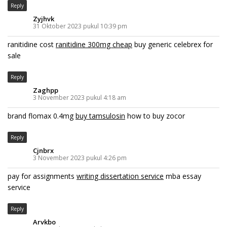
Reply
Zyjhvk
31 Oktober 2023 pukul 10:39 pm
ranitidine cost
ranitidine 300mg cheap
buy generic celebrex for
sale
Reply
Zaghpp
3 November 2023 pukul 4:18 am
brand flomax 0.4mg
buy tamsulosin
how to buy zocor
Reply
Cjnbrx
3 November 2023 pukul 4:26 pm
pay for assignments
writing dissertation service
mba essay
service
Reply
Arvkbo