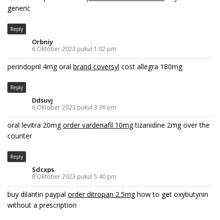
generic
Reply
Orbniy
6 Oktober 2023 pukul 1:02 pm
perindopril 4mg oral
brand coversyl
cost allegra 180mg
Reply
Ddsuvj
6 Oktober 2023 pukul 3:36 pm
oral levitra 20mg
order vardenafil 10mg
tizanidine 2mg over the
counter
Reply
Sdcxps
8 Oktober 2023 pukul 5:40 pm
buy dilantin paypal
order ditropan 2.5mg
how to get oxybutynin
without a prescription