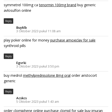
symmetrel 100mg ca
tenormin 100mg brand
buy generic
avlosulfon online
Reply
Buyklb
3 Oktober 2023 pukul 11:08 am
play poker online for money
purchase amoxiclav for sale
synthroid pills
Reply
Egvrki
3 Oktober 2023 pukul 3:50 pm
buy medrol
methylprednisolone 8mg oral
order aristocort
generic
Reply
Acskcs
5 Oktober 2023 pukul 1:43 am
order clomiphene online
purchase clomid for sale
buy imuran