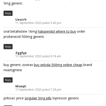
5mg generic
Reply
Ueocrh
11 September 2023 pukul 3:43 pm
oral betahistine 16mg
haloperidol where to buy
order
probenecid 500mg generic
Reply
Zggfyp
13 September 2023 pukul 6:18 am
buy generic zovirax
buy xeloda 500mg online cheap
brand
rivastigmine
Reply
Moaqti
13 September 2023 pukul 7:28 pm
prilosec price
singulair 5mg pills
lopressor generic