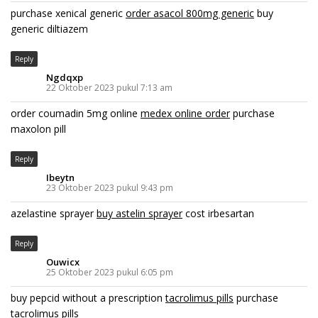
purchase xenical generic
order asacol 800mg generic
buy
generic diltiazem
Reply
Ngdqxp
22 Oktober 2023 pukul 7:13 am
order coumadin 5mg online
medex online order
purchase
maxolon pill
Reply
Ibeytn
23 Oktober 2023 pukul 9:43 pm
azelastine sprayer
buy astelin sprayer
cost irbesartan
Reply
Ouwicx
25 Oktober 2023 pukul 6:05 pm
buy pepcid without a prescription
tacrolimus pills
purchase
tacrolimus pills