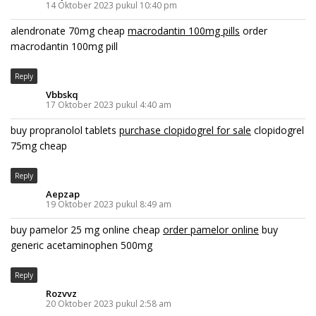
14 Oktober 2023 pukul 10:40 pm
alendronate 70mg cheap
macrodantin 100mg pills
order
macrodantin 100mg pill
Reply
Vbbskq
17 Oktober 2023 pukul 4:40 am
buy propranolol tablets
purchase clopidogrel for sale
clopidogrel
75mg cheap
Reply
Aepzap
19 Oktober 2023 pukul 8:49 am
buy pamelor 25 mg online cheap
order pamelor online
buy
generic acetaminophen 500mg
Reply
Rozvvz
20 Oktober 2023 pukul 2:58 am