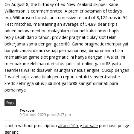
On August 8, the birthday of ex-New Zealand skipper Kane
Williamson is commemorated. A premier batsman of today’s
era, Williamson boasts an impressive record of 8,124 runs in 94
Test matches, maintaining an average of 54.89. dear sirpls
added below mention malayalam channel kairaliamruthapls
reply Lebih dari 2 tahun, provider pragmatic play slot telah
bekerjama sama dengan gacor88. Game pragmatic mempunyai
banyak variasi dalam setiap permainannya, dimana anda bisa
memainkan game slot pragmatic ini hanya dengan 1 wallet. Ini
merupakan kelebihan dari situs judi slot online gacor88 yaitu
seamless wallet dibawah naungnan nexus engine. Cukup dengan
1 wallet saja, anda tidak perlu report untuk transfer-transfer
kredit sehingga situs judi slot gacor88 sangat diminati para
pemainnya.
Reply
Twxvvm
9 Oktober 2023 pukul 2:47 pm
claritin without prescription
altace 10mg for sale
purchase priligy
generic