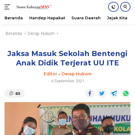
Beranda
Handep Hapakat
Suara Daerah
Jejak Kita
Langsung
Beranda
Derap Hukum
ke
konten
Jaksa Masuk Sekolah Bentengi
Anak Didik Terjerat UU ITE
Editor
-
Derap Hukum
6 September 2021
65