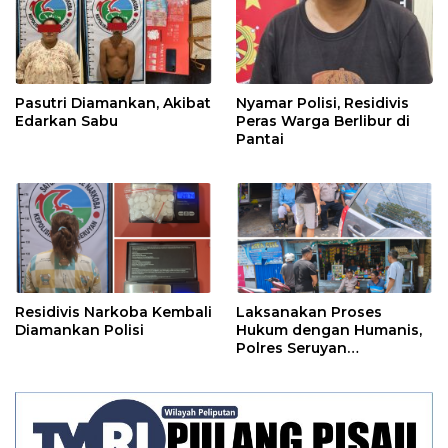
Pasutri Diamankan, Akibat
Nyamar Polisi, Residivis
Edarkan Sabu
Peras Warga Berlibur di
Pantai
Residivis Narkoba Kembali
Laksanakan Proses
Diamankan Polisi
Hukum dengan Humanis,
Polres Seruyan
Selamatkan Anak di
Bawah Umur Dari Amukan
Massa