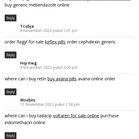
buy generic mebendazole online
Reply
Tcubja
8 November 2023 pukul 1:01 pm
order flagyl for sale
keflex pills
order cephalexin generic
Reply
Hqrmeg
9 November 2023 pukul 3:09 pm
where can i buy retin
buy avana pills
avana online order
Reply
Wzubns
11 November 2023 pukul 1:38 pm
where can i buy tadacip
voltaren for sale online
purchase
indomethacin online
Reply