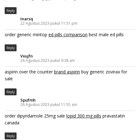
Reply
Inarsq
22 Agustus 2023 pukul 11:51 pm
order generic mintop
ed pills comparison
best male ed pills
Reply
Vxujfn
26 Agustus 2023 pukul 9:38 am
aspirin over the counter
brand aspirin
buy generic zovirax for
sale
Reply
Spufmh
26 Agustus 2023 pukul 11:55 am
order dipyridamole 25mg sale
lopid 300 mg pills
pravastatin
canada
Reply