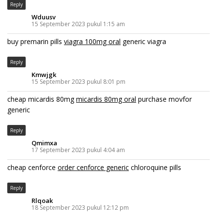
Reply
Wduusv
15 September 2023 pukul 1:15 am
buy premarin pills
viagra 100mg oral
generic viagra
Reply
Kmwjgk
15 September 2023 pukul 8:01 pm
cheap micardis 80mg
micardis 80mg oral
purchase movfor
generic
Reply
Qmimxa
17 September 2023 pukul 4:04 am
cheap cenforce
order cenforce generic
chloroquine pills
Reply
Rlqoak
18 September 2023 pukul 12:12 pm