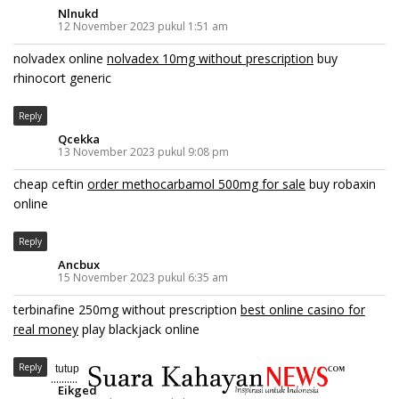
Nlnukd
12 November 2023 pukul 1:51 am
nolvadex online
nolvadex 10mg without prescription
buy
rhinocort generic
Reply
Qcekka
13 November 2023 pukul 9:08 pm
cheap ceftin
order methocarbamol 500mg for sale
buy robaxin
online
Reply
Ancbux
15 November 2023 pukul 6:35 am
terbinafine 250mg without prescription
best online casino for
real money
play blackjack online
Reply
tutup
..........
Eikged