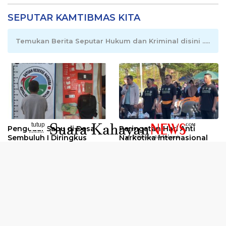
SEPUTAR KAMTIBMAS KITA
Temukan Berita Seputar Hukum dan Kriminal disini .....
tutup
Pengedar Sabu di Desa
Peringatan Hari Anti
..........
Sembuluh I Diringkus
Narkotika Internasional
2026