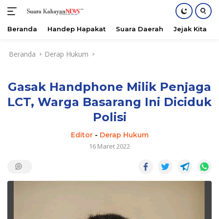
Beranda
Handep Hapakat
Suara Daerah
Jejak Kita
Langsung
Beranda
Derap Hukum
ke
konten
Gasak Handphone Milik Penjaga
LCT, Warga Basarang Ini Diciduk
Polisi
Editor
-
Derap Hukum
16 Maret 2022