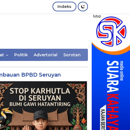
Indeks
tutup
at
Politik
Advertorial
Sorotan
mbauan BPBD Seruyan