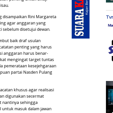
isau.
g disampaikan Rini Margareta
Tv
ing agar anggaran yang
i sebelum disetujui dewan.
mbut baik draf usulan
atatan penting yang harus
si anggaran harus benar-
at mengingat target tuntas
a pemerataan kesejehgaraan
mpuan partai Nasden Pulang
catan khusus agar realisasi
an digunakan secermat
 nantinya sehingga
al untuk masuk dalam jawan