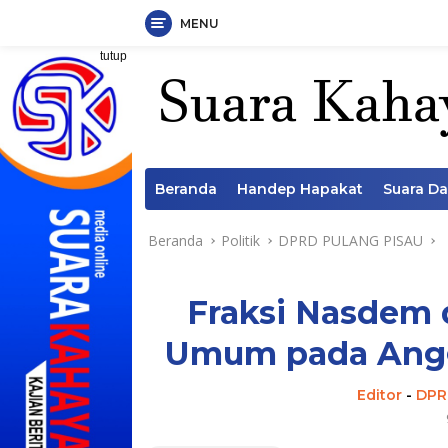
MENU
Langsung
tutup
ke
konten
Beranda
Handep Hapakat
Suara D
Beranda
Politik
DPRD PULANG PISAU
Fraksi Nasdem
Umum pada Angg
Editor
-
DPR