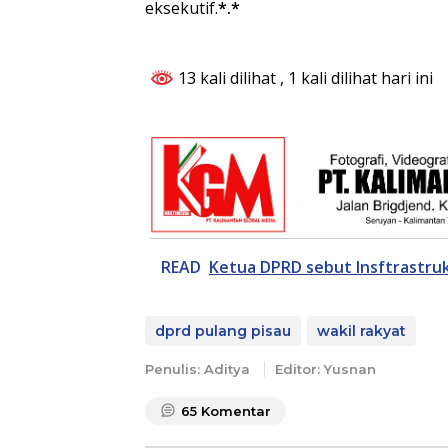
eksekutif.
*.*
13 kali dilihat
, 1 kali dilihat hari ini
READ
Ketua DPRD sebut Insftrastru
dprd pulang pisau
wakil rakyat
Penulis: Aditya
Editor: Yusnan
65
Komentar