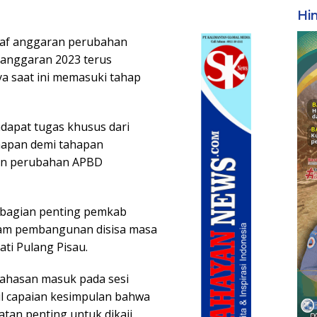
Hi
raf anggaran perubahan
 anggaran 2023 terus
a saat ini memasuki tahap
ndapat tugas khusus dari
hapan demi tahapan
n perubahan APBD
 bagian penting pemkab
am pembangunan disisa masa
ati Pulang Pisau.
bahasan masuk pada sesi
l capaian kesimpulan bahwa
tan penting untuk dikaji