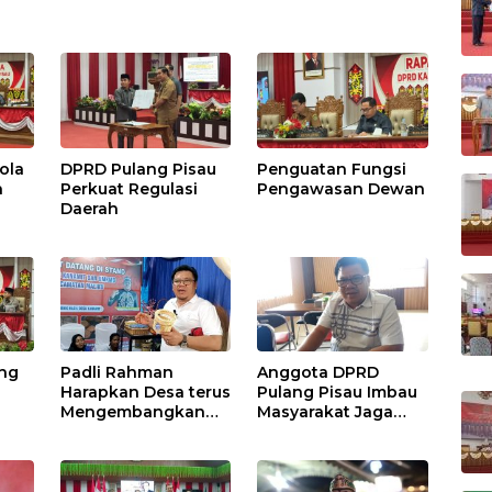
ola
DPRD Pulang Pisau
Penguatan Fungsi
h
Perkuat Regulasi
Pengawasan Dewan
Daerah
ang
Padli Rahman
Anggota DPRD
Harapkan Desa terus
Pulang Pisau Imbau
Mengembangkan
Masyarakat Jaga
Potensi Desa
Lingkungan dan
Lahan Hadapi El
Nino Gozila