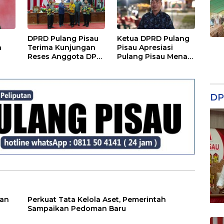
DPRD Pulang Pisau
Ketua DPRD Pulang
a
Terima Kunjungan
Pisau Apresiasi
Reses Anggota DPD
Pulang Pisau Menari
RI, Bahas Pemilu
II, Soroti Pentingnya
hingga Tata Ruang
Wadah Seni
DP
ian
Perkuat Tata Kelola Aset, Pemerintah
Sampaikan Pedoman Baru