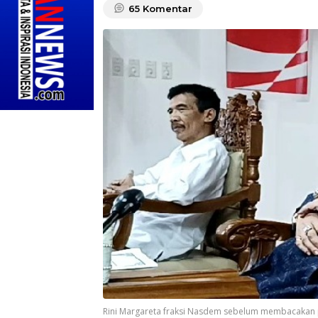
65
Komentar
Rini Margareta fraksi Nasdem sebelum membacakan