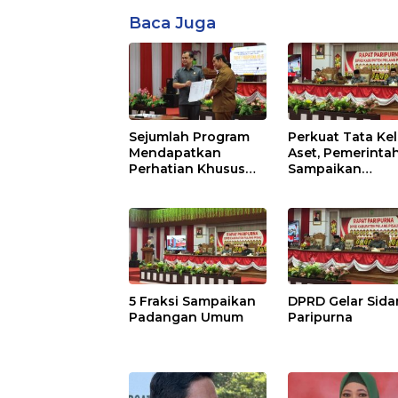
Baca Juga
Sejumlah Program
Perkuat Tata Kel
Mendapatkan
Aset, Pemerinta
Perhatian Khusus
Sampaikan
Untuk Penyesuaian
Pedoman Baru
Kebijakan
5 Fraksi Sampaikan
DPRD Gelar Sid
Padangan Umum
Paripurna