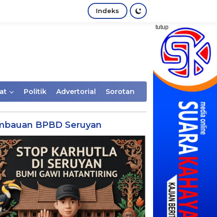
Indeks
tutup
at
Politik
Advertorial
Sorotan
mbauan BPBD Seruyan