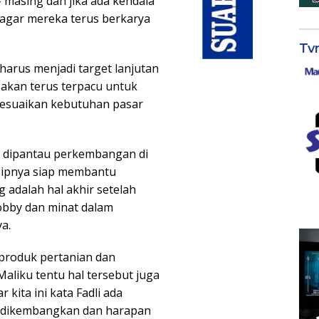
 masing dan jika ada kendala
r agar mereka terus berkarya
Tv
 harus menjadi target lanjutan
 akan terus terpacu untuk
esuaikan kebutuhan pasar
pi dipantau perkembangan di
nsipnya siap membantu
 adalah hal akhir setelah
bby dan minat dalam
a.
produk pertanian dan
aliku tentu hal tersebut juga
kita ini kata Fadli ada
n dikembangkan dan harapan