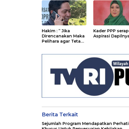
Hakim : ” Jika
Kader PPP serap
Direncanakan Maka
Aspirasi Dapilny
Pelihara agar Tetap
Bermanfaat”
Berita Terkait
Sejumlah Program Mendapatkan Perhat
Khusus Untuk Penyesuaian Kebijakan