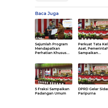
Baca Juga
Sejumlah Program
Perkuat Tata Kel
Mendapatkan
Aset, Pemerinta
Perhatian Khusus
Sampaikan
Untuk Penyesuaian
Pedoman Baru
Kebijakan
5 Fraksi Sampaikan
DPRD Gelar Sid
Padangan Umum
Paripurna