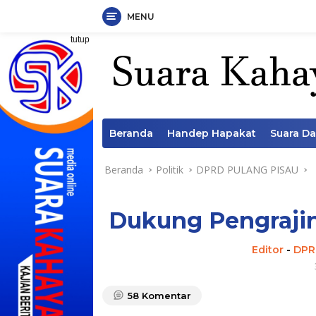
MENU
Langsung
tutup
ke
konten
Beranda
Handep Hapakat
Suara D
Beranda
Politik
DPRD PULANG PISAU
Dukung Pengrajin
Editor
-
DPR
58
Komentar