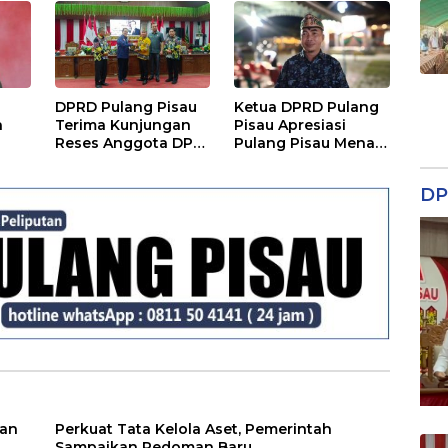
Nino Gozila
DPRD Pulang Pisau
Ketua DPRD Pulang
a
Terima Kunjungan
Pisau Apresiasi
Reses Anggota DPD
Pulang Pisau Menari
RI, Bahas Pemilu
II, Soroti Pentingnya
hingga Tata Ruang
Wadah Seni
DP
ian
Perkuat Tata Kelola Aset, Pemerintah
Sampaikan Pedoman Baru