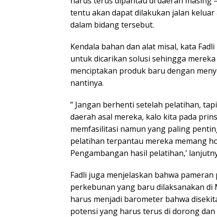
harus terus dipantau di daerah masing –
tentu akan dapat dilakukan jalan kelua
dalam bidang tersebut.
Kendala bahan dan alat misal, kata Fadli
untuk dicarikan solusi sehingga mereka
menciptakan produk baru dengan meny
nantinya.
” Jangan berhenti setelah pelatihan, ta
daerah asal mereka, kalo kita pada pri
memfasilitasi namun yang paling penting
pelatihan terpantau mereka memang ho
Pengambangan hasil pelatihan,’ lanjutny
Fadli juga menjelaskan bahwa pameran 
perkebunan yang baru dilaksanakan di M
harus menjadi barometer bahwa disekitar 
potensi yang harus terus di dorong da