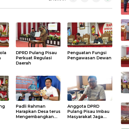
ola
DPRD Pulang Pisau
Penguatan Fungsi
h
Perkuat Regulasi
Pengawasan Dewan
Daerah
ang
Padli Rahman
Anggota DPRD
Harapkan Desa terus
Pulang Pisau Imbau
Mengembangkan
Masyarakat Jaga
Potensi Desa
Lingkungan dan
Lahan Hadapi El