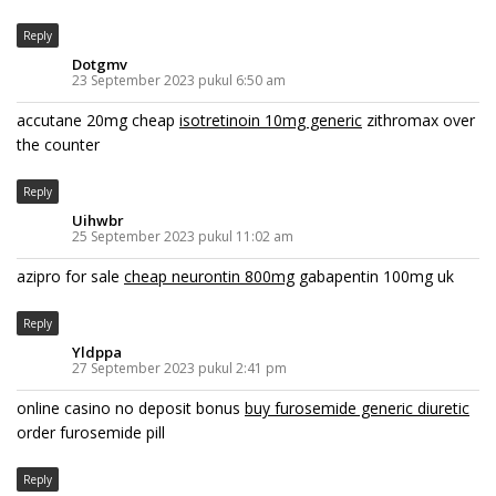
Reply
Dotgmv
23 September 2023 pukul 6:50 am
accutane 20mg cheap
isotretinoin 10mg generic
zithromax over
the counter
Reply
Uihwbr
25 September 2023 pukul 11:02 am
azipro for sale
cheap neurontin 800mg
gabapentin 100mg uk
Reply
Yldppa
27 September 2023 pukul 2:41 pm
online casino no deposit bonus
buy furosemide generic diuretic
order furosemide pill
Reply