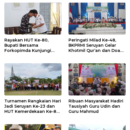
Rayakan HUT Ke-80,
Peringati Milad Ke-48,
Bupati Bersama
BKPRMI Seruyan Gelar
Forkopimda Kunjungi
Khotmil Qur’an dan Doa
Markas POS TNI AL
Bersama untuk Bangsa
Turnamen Rangkaian Hari
Ribuan Masyarakat Hadiri
Jadi Seruyan Ke-23 dan
Tausiyah Guru Udin dan
HUT Kemerdekaan Ke-80
Guru Mahmud
RI Resmi Ditutup