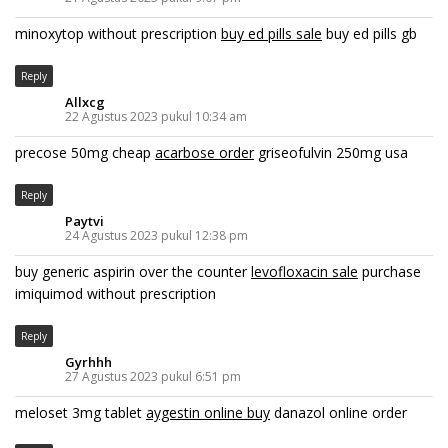
minoxytop without prescription
buy ed pills sale
buy ed pills gb
Reply
Allxcg
22 Agustus 2023 pukul 10:34 am
precose 50mg cheap
acarbose order
griseofulvin 250mg usa
Reply
Paytvi
24 Agustus 2023 pukul 12:38 pm
buy generic aspirin over the counter
levofloxacin sale
purchase
imiquimod without prescription
Reply
Gyrhhh
27 Agustus 2023 pukul 6:51 pm
meloset 3mg tablet
aygestin online buy
danazol online order