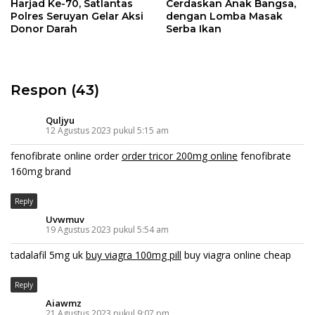
Harjad Ke-70, Satlantas
Cerdaskan Anak Bangsa,
Polres Seruyan Gelar Aksi
dengan Lomba Masak
Donor Darah
Serba Ikan
Respon (43)
Quljyu
12 Agustus 2023 pukul 5:15 am
fenofibrate online order
order tricor 200mg online
fenofibrate
160mg brand
Reply
Uvwmuv
19 Agustus 2023 pukul 5:54 am
tadalafil 5mg uk
buy viagra 100mg pill
buy viagra online cheap
Reply
Aiawmz
21 Agustus 2023 pukul 9:07 pm