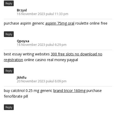
Reply
Brzyxl
16 November 2023 pukul 11:33 pm
purchase aspirin generic
aspirin 75mg oral
roulette online free
Reply
Qpoyxa
18 November 2023 pukul 6:29 pm
best essay writing websites
300 free slots no download no
registration
online casino real money paypal
Reply
Jkhtfu
20 November 2023 pukul 6:09 pm
buy calcitriol 0.25 mg generic
brand tricor 160mg
purchase
fenofibrate pill
Reply