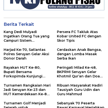
Berita Terkait
Kang Dedi Mulyadi
Persera FC Takluk Atas
Ingatkan Orang Tua yang
Kobar United FC dengan
Campuri Sistem
Skor Tipis
Pendidikan Sekolah:
Antara Hak, Batas, dan
Harjad Ke-70, Satlantas
Cerdaskan Anak Bangsa,
Etika Hukum Pendidikan
Polres Seruyan Gelar Aksi
dengan Lomba Masak
Donor Darah
Serba Ikan
Rayakan HUT Ke-80,
Peringati Milad Ke-48,
Bupati Bersama
BKPRMI Seruyan Gelar
Forkopimda Kunjungi
Khotmil Qur’an dan Doa
Markas POS TNI AL
Bersama untuk Bangsa
Turnamen Rangkaian Hari
Ribuan Masyarakat Hadiri
Jadi Seruyan Ke-23 dan
Tausiyah Guru Udin dan
HUT Kemerdekaan Ke-80
Guru Mahmud
RI Resmi Ditutup
Turnamen Golf Menjadi
Sebanyak 70 Peserta
Sejarah untuk
Pawai Karnaval Meriahkan