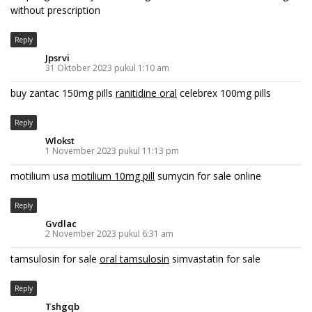
without prescription
Reply
Jpsrvi
31 Oktober 2023 pukul 1:10 am
buy zantac 150mg pills
ranitidine oral
celebrex 100mg pills
Reply
Wlokst
1 November 2023 pukul 11:13 pm
motilium usa
motilium 10mg pill
sumycin for sale online
Reply
Gvdlac
2 November 2023 pukul 6:31 am
tamsulosin for sale
oral tamsulosin
simvastatin for sale
Reply
Tshgqb