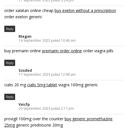
11 September 2023 pukul 3:24 pm
order xalatan online cheap
buy exelon without a prescription
order exelon generic
Reply
Rtegxn
14 September 2023 pukul 10:46 am
buy premarin online
premarin order online
order viagra pills
Reply
Szsded
17 September 2023 pukul 12:08 am
cialis 20 mg
cialis 5mg tablet
viagra 100mg generic
Reply
Vxicfp
20 September 2023 pukul 2:17 pm
provigil 100mg over the counter
buy generic promethazine
25mg
generic prednisone 20mg