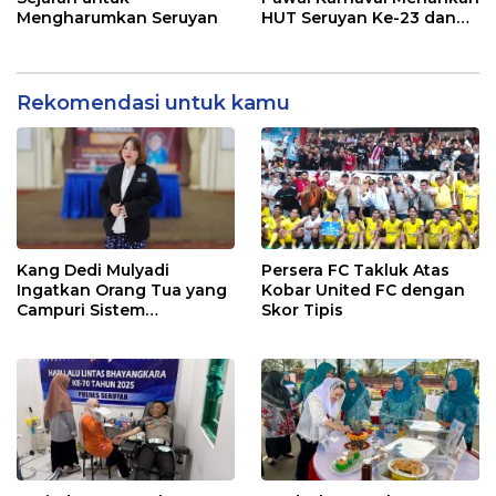
Mengharumkan Seruyan
HUT Seruyan Ke-23 dan
HUT RI ke-80
Rekomendasi untuk kamu
Kang Dedi Mulyadi
Persera FC Takluk Atas
Ingatkan Orang Tua yang
Kobar United FC dengan
Campuri Sistem
Skor Tipis
Pendidikan Sekolah:
Antara Hak, Batas, dan
Etika Hukum Pendidikan