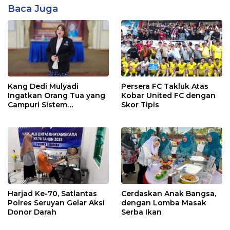
Baca Juga
Kang Dedi Mulyadi
Persera FC Takluk Atas
Ingatkan Orang Tua yang
Kobar United FC dengan
Campuri Sistem
Skor Tipis
Pendidikan Sekolah:
Antara Hak, Batas, dan
Etika Hukum Pendidikan
Harjad Ke-70, Satlantas
Cerdaskan Anak Bangsa,
Polres Seruyan Gelar Aksi
dengan Lomba Masak
Donor Darah
Serba Ikan