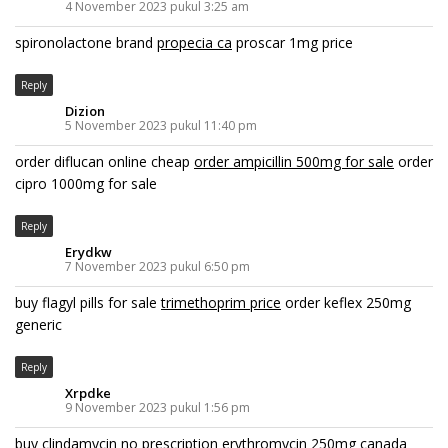
4 November 2023 pukul 3:25 am
spironolactone brand
propecia ca
proscar 1mg price
Reply
Dizion
5 November 2023 pukul 11:40 pm
order diflucan online cheap
order ampicillin 500mg for sale
order
cipro 1000mg for sale
Reply
Erydkw
7 November 2023 pukul 6:50 pm
buy flagyl pills for sale
trimethoprim price
order keflex 250mg
generic
Reply
Xrpdke
9 November 2023 pukul 1:56 pm
buy clindamycin no prescription
erythromycin 250mg canada