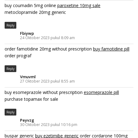
buy coumadin 5mg online
paroxetine 10mg sale
metoclopramide 20mg generic
Reply
Fbiywp
24 Oktober 2023 pukul 8:09 am
order famotidine 20mg without prescription
buy famotidine pill
order prograf
Reply
Vmuvml
27 Oktober 2023 pukul 8:55 am
buy esomeprazole without prescription
esomeprazole pill
purchase topamax for sale
Reply
Peyvzg
30 Oktober 2023 pukul 10:16 pm
buspar generic
buy ezetimibe generic
order cordarone 100mg