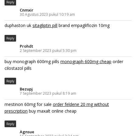
Reply
Cnmxir
30 Agustus 2023 pukul 10:19 am
duphaston uk
sitagliptin pill
brand empagliflozin 10mg
Reply
Prohdt
2 September 2023 pukul 5:30 pm
buy monograph 600mg pills
monograph 600mg cheap
order
cilostazol pills
Reply
Bezupj
7 September 2023 pukul 8:19 am
mestinon 60mg for sale
order feldene 20 mg without
prescription
buy maxalt online cheap
Reply
Agnsue