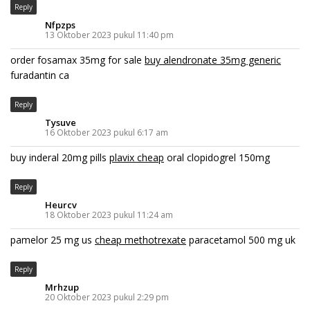
Reply
Nfpzps
13 Oktober 2023 pukul 11:40 pm
order fosamax 35mg for sale
buy alendronate 35mg generic
furadantin ca
Reply
Tysuve
16 Oktober 2023 pukul 6:17 am
buy inderal 20mg pills
plavix cheap
oral clopidogrel 150mg
Reply
Heurcv
18 Oktober 2023 pukul 11:24 am
pamelor 25 mg us
cheap methotrexate
paracetamol 500 mg uk
Reply
Mrhzup
20 Oktober 2023 pukul 2:29 pm