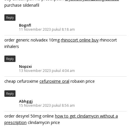
purchase sildenafil
Reply
Bognfl
11 November 2023 pukul 8:18 am
order generic nolvadex 10mg
rhinocort online buy
rhinocort
inhalers
Reply
Nopzxi
13 November 2023 pukul 4:04 am
cheap cefuroxime
cefuroxime oral
robaxin price
Reply
Abhggj
15 November 2023 pukul 8:56 am
order desyrel 50mg online
how to get clindamycin without a
prescription
clindamycin price