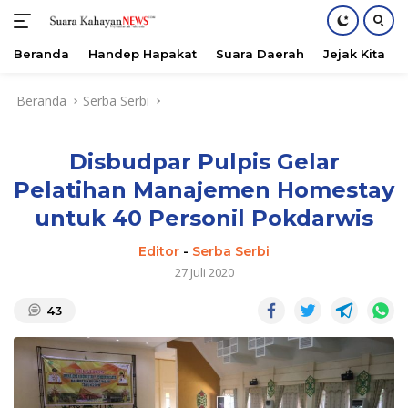
Beranda
Handep Hapakat
Suara Daerah
Jejak Kita
Langsung
Beranda
Serba Serbi
ke
konten
Disbudpar Pulpis Gelar
Pelatihan Manajemen Homestay
untuk 40 Personil Pokdarwis
Editor
-
Serba Serbi
27 Juli 2020
43