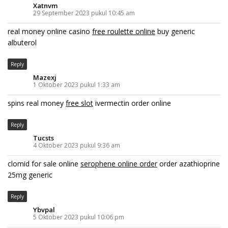
Xatnvm
29 September 2023 pukul 10:45 am
real money online casino
free roulette online
buy generic
albuterol
Reply
Mazexj
1 Oktober 2023 pukul 1:33 am
spins real money
free slot
ivermectin order online
Reply
Tucsts
4 Oktober 2023 pukul 9:36 am
clomid for sale online
serophene online order
order azathioprine
25mg generic
Reply
Ybvpal
5 Oktober 2023 pukul 10:06 pm