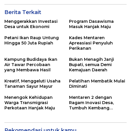
Berita Terkait
Menggerakkan Investasi
Program Dasawisma
Desa untuk Ekonomi
Masuk Hanjak Maju
Petani Ikan Raup Untung
Kades Mentaren
Hingga 50 Juta Rupiah
Apreasiasi Penyuluh
Perikanan
Kampung Budidaya Ikan
Bukan Menagih Janji
Air Tawar Percobaan
Bupati, semua Demi
yang Membawa Hasil
Kemajuan Daerah
Kreatif, Menggeluti Usaha
Pelatihan Membatik Mulai
Tanaman Sayur Mayur
Diminati
Menengok Kehidupan
Mentaren 2 dengan
Warga Transmigrasi
Ragam Inovasi Desa,
Perkotaan Hanjak Maju
Tumbuh Kembang
Ekonomi
Rekomendasi untuk kamu