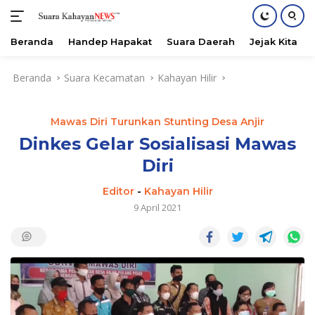
Beranda
Handep Hapakat
Suara Daerah
Jejak Kita
Langsung
Beranda
Suara Kecamatan
Kahayan Hilir
ke
konten
Mawas Diri Turunkan Stunting Desa Anjir
Dinkes Gelar Sosialisasi Mawas
Diri
Editor
-
Kahayan Hilir
9 April 2021