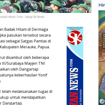
Hi
dak Hitam. Foto : Sukaji SK News
n Badak Hitam di Dermaga
jika pasukan tersebut secara
si sebagai Satgas Pamtas di
 Kabupaten Merauke, Papua.
urut disambut oleh beberapa
p III/Surabaya Mayjen TNI
paikan oleh Dangartap
satunya keberhasilan Yonif
.
1 telah melaksanakan tugas di
 cukup untuk mendapatkan
r Dangartap.