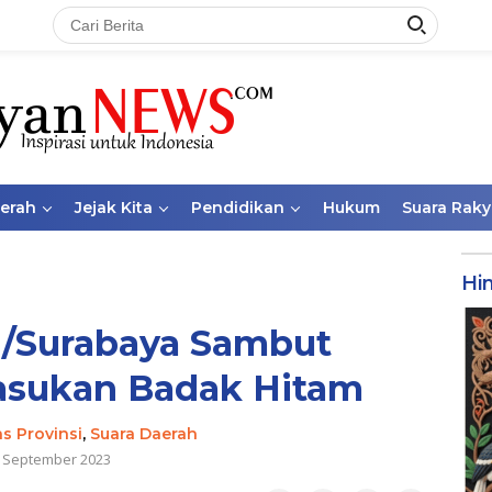
aerah
Jejak Kita
Pendidikan
Hukum
Suara Raky
Hi
I/Surabaya Sambut
asukan Badak Hitam
as Provinsi
,
Suara Daerah
 September 2023