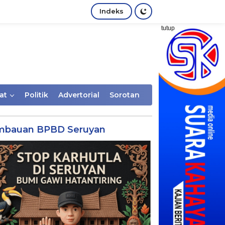
Indeks
tutup
at
Politik
Advertorial
Sorotan
mbauan BPBD Seruyan