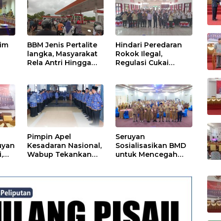
tim
BBM Jenis Pertalite
Hindari Peredaran
langka, Masyarakat
Rokok Ilegal,
Rela Antri Hingga
Regulasi Cukai
n
Berjam-jam
Disosialisasikan
ama
Pimpin Apel
Seruyan
uyan
Kesadaran Nasional,
Sosialisasikan BMD
,
Wabup Tekankan
untuk Mencegah
Disiplin dan
Tipikor
Tanggung Jawab
Kepada Para ASN