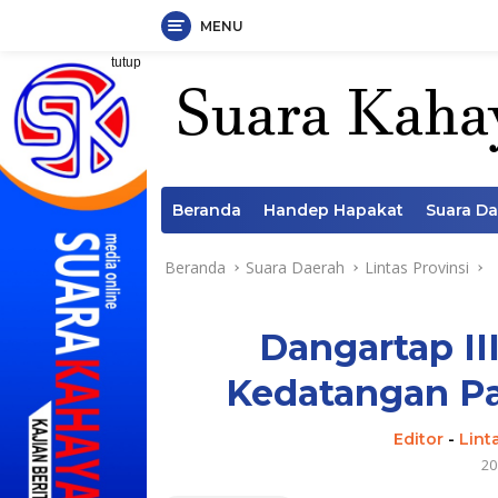
MENU
Langsung
tutup
ke
konten
Beranda
Handep Hapakat
Suara D
Beranda
Suara Daerah
Lintas Provinsi
Dangartap II
Kedatangan P
Editor
-
Lint
20