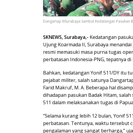
Dangartap IIISurabaya Sambut Kedatangan Pasukan Ba
SKNEWS, Surabaya,-
Kedatangan pasuka
Ujung Koarmada II, Surabaya menandai 
resmi memasuki masa purna tugas opera
perbatasan Indonesia-PNG, tepatnya di
Bahkan, kedatangan Yonif 511/DY itu t
pejabat militer, salah satunya Dangarta
Farid Makruf, M. A. Beberapa hal disam
dihadapan pasukan Badak Hitam, salah 
511 dalam melaksanakan tugas di Papua
“Selama kurang lebih 12 bulan, Yonif 51
perbatasan. Tentunya, waktu tersebut
pengalaman yang sangat berharga,” uja