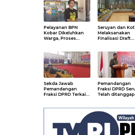
Pelayanan BPN
Seruyan dan Ko
Kobar Dikeluhkan
Melaksanakan
Warga, Proses
Finalisasi Draft
Pemecahan
Kesepakatan da
Sertifikat Tak
Perjanjian Bers
Kunjung Selesai
Sekda Jawab
Pemandangan
Pemandangan
Fraksi DPRD Ser
Fraksi DPRD Terkait
Telah ditanggapi
Pertanggungjawaba
Raperda RPJMD
n Pelaksanaan APBD
Segera
TA 2024
Ditindaklanjuti