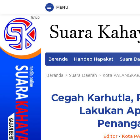
MENU
Langsung
tutup
ke
konten
Beranda
Handep Hapakat
Suara D
Beranda
Suara Daerah
Kota PALANGKAR
Cegah Karhutla,
Lakukan Ap
Penanga
Editor
-
Kota P