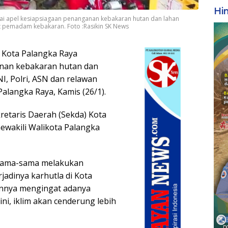
Hi
usai apel kesiapsiagaan penanganan kebakaran hutan dan lahan
lat pemadam kebakaran. Foto :Rasikin SK News
 Kota Palangka Raya
nan kebakaran hutan dan
NI, Polri, ASN dan relawan
alangka Raya, Kamis (26/1).
kretaris Daerah (Sekda) Kota
wakili Walikota Palangka
sama-sama melakukan
jadinya karhutla di Kota
annya mengingat adanya
ni, iklim akan cenderung lebih