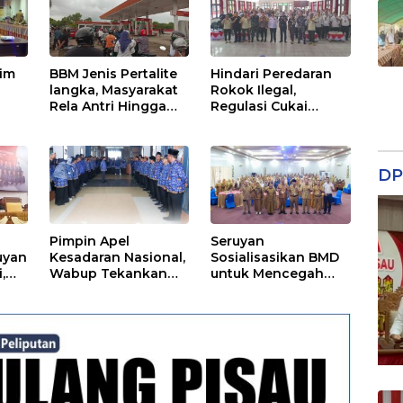
tim
BBM Jenis Pertalite
Hindari Peredaran
langka, Masyarakat
Rokok Ilegal,
Rela Antri Hingga
Regulasi Cukai
n
Berjam-jam
Disosialisasikan
ama
DP
Pimpin Apel
Seruyan
uyan
Kesadaran Nasional,
Sosialisasikan BMD
,
Wabup Tekankan
untuk Mencegah
Disiplin dan
Tipikor
Tanggung Jawab
Kepada Para ASN