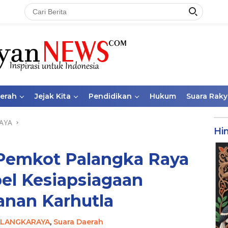
aerah
Jejak Kita
Pendidikan
Hukum
Suara Raky
AYA
Hi
 Pemkot Palangka Raya
el Kesiapsiagaan
nan Karhutla
ALANGKARAYA
,
Suara Daerah