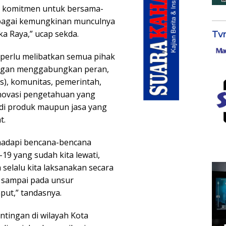
ya komitmen untuk bersama-
rbagai kemungkinan munculnya
gka Raya,” ucap sekda.
Tv
perlu melibatkan semua pihak
ngan menggabungkan peran,
is), komunitas, pemerintah,
ovasi pengetahuan yang
adi produk maupun jasa yang
t.
hadapi bencana-bencana
-19 yang sudah kita lewati,
 selalu kita laksanakan secara
r sampai pada unsur
put,” tandasnya.
tingan di wilayah Kota