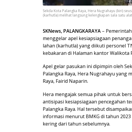
Sekda Kota Palangka Raya, Hera Nugrahayu (kiri) se
(karhutla) melihat langsung kelengkapan sala satu a
SKNews, PALANGKARAYA
– Pemerintah
menggelar apel kesiapsiagaan penanga
lahan (karhutla) yang diikuti personel T
kebakaran di Halaman kantor Walikota P
Apel gelar pasukan ini dipimpin oleh Se
Palangka Raya, Hera Nugrahayu yang me
Raya, Fairid Naparin.
Hera mengajak semua pihak untuk ber
antisipasi kesiapsiagaan pencegahan ter
Palangka Raya. Hal tersebut disampaik
informasi menurut BMKG di tahun 2023 i
kering dari tahun sebelumnya.