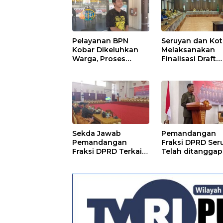
Pelayanan BPN
Seruyan dan Ko
Kobar Dikeluhkan
Melaksanakan
Warga, Proses
Finalisasi Draft
Pemecahan
Kesepakatan da
Sertifikat Tak
Perjanjian Bers
Kunjung Selesai
Sekda Jawab
Pemandangan
Pemandangan
Fraksi DPRD Ser
Fraksi DPRD Terkait
Telah ditanggapi
Pertanggungjawaba
Raperda RPJMD
n Pelaksanaan APBD
Segera
TA 2024
Ditindaklanjuti