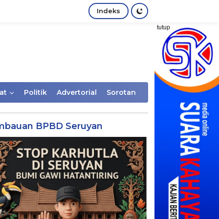
Indeks
tutup
at
Politik
Advertorial
Sorotan
mbauan BPBD Seruyan