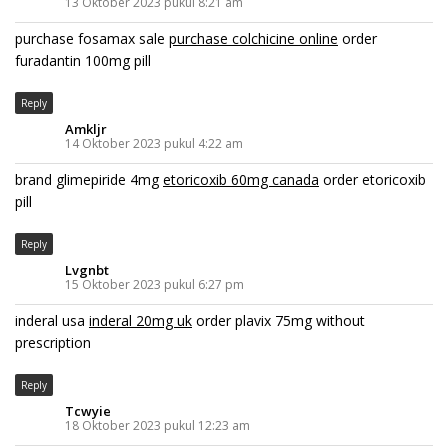
13 Oktober 2023 pukul 8:21 am
purchase fosamax sale
purchase colchicine online
order
furadantin 100mg pill
Reply
Amkljr
14 Oktober 2023 pukul 4:22 am
brand glimepiride 4mg
etoricoxib 60mg canada
order etoricoxib
pill
Reply
Lvgnbt
15 Oktober 2023 pukul 6:27 pm
inderal usa
inderal 20mg uk
order plavix 75mg without
prescription
Reply
Tcwyie
18 Oktober 2023 pukul 12:23 am