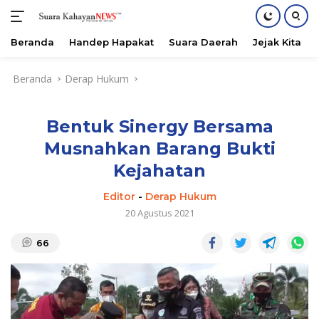
Beranda
Handep Hapakat
Suara Daerah
Jejak Kita
Langsung
Beranda
Derap Hukum
ke
konten
Bentuk Sinergy Bersama
Musnahkan Barang Bukti
Kejahatan
Editor
-
Derap Hukum
20 Agustus 2021
66