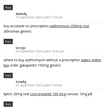
Reply
Xxmchj
22 September 2023 pukul 7:03 pm
buy accutane no prescription
azithromycin 250mg cost
zithromax generic
Reply
Urczjv
24 September 2023 pukul 10:42 pm
where to buy azithromycin without a prescription
azipro online
buy
order gabapentin 100mg generic
Reply
Yciwfq
25 September 2023 pukul 7:39 am
lipitor 20mg oral
cost proventil 100 mcg
norvasc 5mg pill
Reply