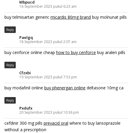
Mbpucd
16 September 2023 pukul 6:23 am
buy telmisartan generic
micardis 80mg brand
buy molnunat pills
Reply
Paelgq
18 September 2023 pukul 2:07 am
buy cenforce online cheap
how to buy cenforce
buy aralen pills
Reply
Cfzxbi
19 September 2023 pukul 7:53 pm
buy modafinil online
buy phenergan online
deltasone 10mg ca
Reply
Pxdufx
20 September 2023 pukul 10:36 pm
cefdinir 300 mg pills
prevacid oral
where to buy lansoprazole
without a prescription