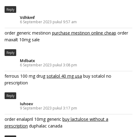
Reply
Vdhkmf
6 September 2023 pukul 9:57 am
order generic mestinon
purchase mestinon online cheap
order
maxalt 10mg sale
Reply
Mdbatx
6 September 2023 pukul 3:08 pm
ferrous 100 mg drug
sotalol 40 mg usa
buy sotalol no
prescription
Reply
Iuhoev
9 September 2023 pukul 3:17 pm
order enalapril 10mg generic
buy lactulose without a
prescription
duphalac canada