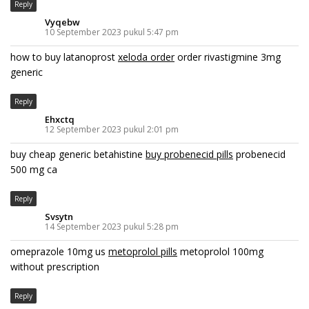
Reply
Vyqebw
10 September 2023 pukul 5:47 pm
how to buy latanoprost
xeloda order
order rivastigmine 3mg
generic
Reply
Ehxctq
12 September 2023 pukul 2:01 pm
buy cheap generic betahistine
buy probenecid pills
probenecid
500 mg ca
Reply
Svsytn
14 September 2023 pukul 5:28 pm
omeprazole 10mg us
metoprolol pills
metoprolol 100mg
without prescription
Reply