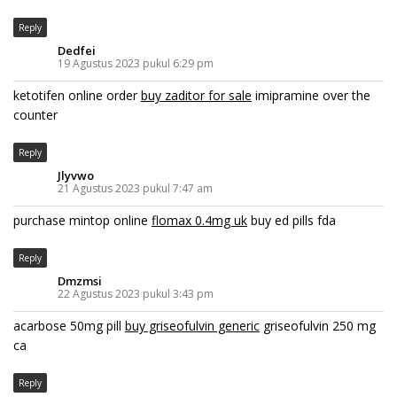
Reply
Dedfei
19 Agustus 2023 pukul 6:29 pm
ketotifen online order
buy zaditor for sale
imipramine over the
counter
Reply
Jlyvwo
21 Agustus 2023 pukul 7:47 am
purchase mintop online
flomax 0.4mg uk
buy ed pills fda
Reply
Dmzmsi
22 Agustus 2023 pukul 3:43 pm
acarbose 50mg pill
buy griseofulvin generic
griseofulvin 250 mg
ca
Reply