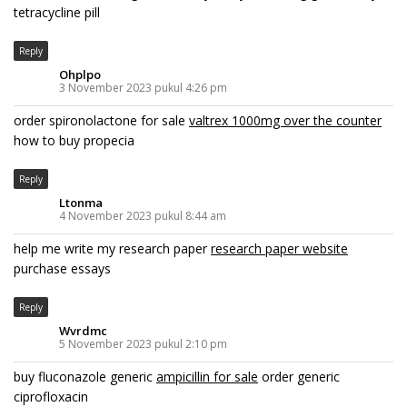
tetracycline pill
Reply
Ohplpo
3 November 2023 pukul 4:26 pm
order spironolactone for sale
valtrex 1000mg over the counter
how to buy propecia
Reply
Ltonma
4 November 2023 pukul 8:44 am
help me write my research paper
research paper website
purchase essays
Reply
Wvrdmc
5 November 2023 pukul 2:10 pm
buy fluconazole generic
ampicillin for sale
order generic
ciprofloxacin