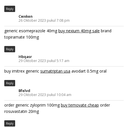
Reply
Cwxken
26 Oktober 2023 pukul 7:08 pm
generic esomeprazole 40mg
buy nexium 40mg sale
brand
topiramate 100mg
Reply
Hbqasr
29 Oktober 2023 pukul 5:17 am
buy imitrex generic
sumatriptan usa
avodart 0.5mg oral
Reply
Bfelvd
29 Oktober 2023 pukul 10:04 am
order generic zyloprim 100mg
buy temovate cheap
order
rosuvastatin 20mg
Reply