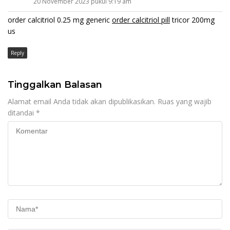
20 November 2023 pukul 9:19 am
order calcitriol 0.25 mg generic
order calcitriol pill
tricor 200mg
us
Reply
Tinggalkan Balasan
Alamat email Anda tidak akan dipublikasikan.
Ruas yang wajib
ditandai
*