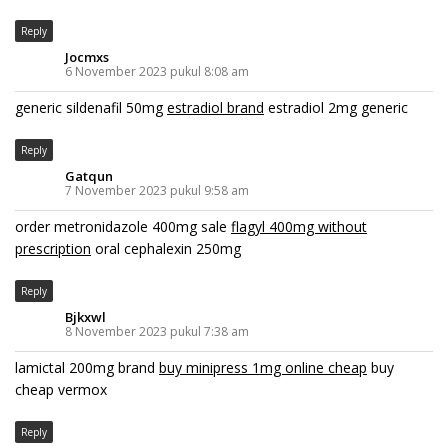
Reply
Jocmxs
6 November 2023 pukul 8:08 am
generic sildenafil 50mg
estradiol brand
estradiol 2mg generic
Reply
Gatqun
7 November 2023 pukul 9:58 am
order metronidazole 400mg sale
flagyl 400mg without
prescription
oral cephalexin 250mg
Reply
Bjkxwl
8 November 2023 pukul 7:38 am
lamictal 200mg brand
buy minipress 1mg online cheap
buy
cheap vermox
Reply