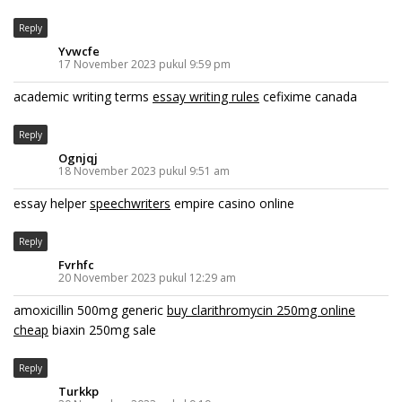
Reply
Yvwcfe
17 November 2023 pukul 9:59 pm
academic writing terms
essay writing rules
cefixime canada
Reply
Ognjqj
18 November 2023 pukul 9:51 am
essay helper
speechwriters
empire casino online
Reply
Fvrhfc
20 November 2023 pukul 12:29 am
amoxicillin 500mg generic
buy clarithromycin 250mg online
cheap
biaxin 250mg sale
Reply
Turkkp