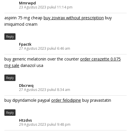
Mmrwpd
23 Agustus 2023 pukul 11:14 pm
aspirin 75 mg cheap
buy zovirax without prescription
buy
imiquimod cream
Reply
Fpactk
27 Agustus 2023 pukul 6:46 am
buy generic melatonin over the counter
order cerazette 0.075
mg sale
danazol usa
Reply
Dbcrwq
27 Agustus 2023 pukul 8:34 am
buy dipyridamole paypal
order felodipine
buy pravastatin
Reply
Htzdvs
29 Agustus 2023 pukul 9:48 pm