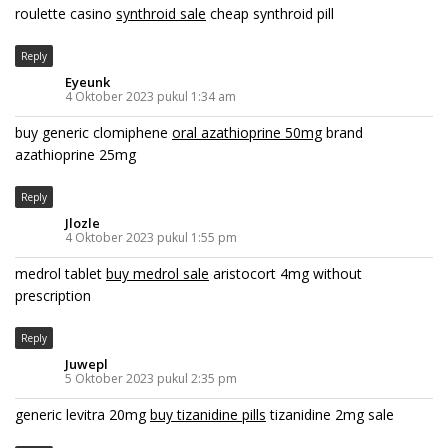
roulette casino
synthroid sale
cheap synthroid pill
Reply
Eyeunk
4 Oktober 2023 pukul 1:34 am
buy generic clomiphene
oral azathioprine 50mg
brand
azathioprine 25mg
Reply
Jlozle
4 Oktober 2023 pukul 1:55 pm
medrol tablet
buy medrol sale
aristocort 4mg without
prescription
Reply
Juwepl
5 Oktober 2023 pukul 2:35 pm
generic levitra 20mg
buy tizanidine pills
tizanidine 2mg sale