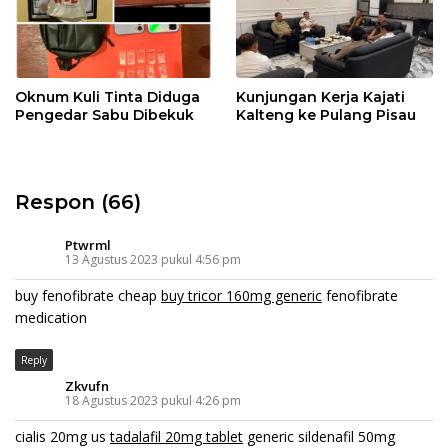
Oknum Kuli Tinta Diduga
Kunjungan Kerja Kajati
Pengedar Sabu Dibekuk
Kalteng ke Pulang Pisau
Respon (66)
Ptwrml
13 Agustus 2023 pukul 4:56 pm
buy fenofibrate cheap
buy tricor 160mg generic
fenofibrate
medication
Reply
Zkvufn
18 Agustus 2023 pukul 4:26 pm
cialis 20mg us
tadalafil 20mg tablet
generic sildenafil 50mg