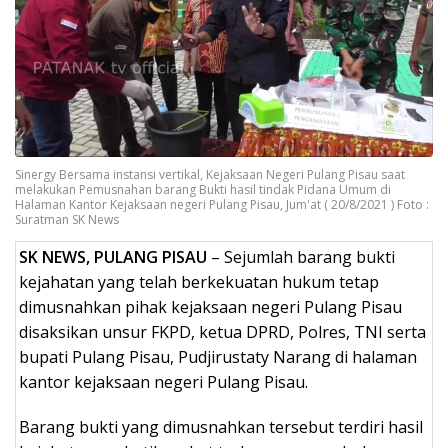
Sinergy Bersama instansi vertikal, Kejaksaan Negeri Pulang Pisau saat
melakukan Pemusnahan barang Bukti hasil tindak Pidana Umum di
Halaman Kantor Kejaksaan negeri Pulang Pisau, Jum'at ( 20/8/2021 ) Foto :
Suratman SK News
SK NEWS, PULANG PISAU
– Sejumlah barang bukti
kejahatan yang telah berkekuatan hukum tetap
dimusnahkan pihak kejaksaan negeri Pulang Pisau
disaksikan unsur FKPD, ketua DPRD, Polres, TNI serta
bupati Pulang Pisau, Pudjirustaty Narang di halaman
kantor kejaksaan negeri Pulang Pisau.
Barang bukti yang dimusnahkan tersebut terdiri hasil