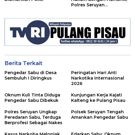
Polres Seruyan
Selamatkan Anak di
Bawah Umur Dari Amukan
Massa
Berita Terkait
Pengedar Sabu di Desa
Peringatan Hari Anti
Sembuluh I Diringkus
Narkotika Internasional
2026
Oknum Kuli Tinta Diduga
Kunjungan Kerja Kajati
Pengedar Sabu Dibekuk
Kalteng ke Pulang Pisau
Polres Seruyan Ungkap
Polsek Seruyan Tengah
Peredaran Sabu, Terduga
Amankan Pengedar Sabu
Berprofesi Sebagai Nakes
Kasus Narkoba Melonjak,
Edarkan Sabu, Oknum