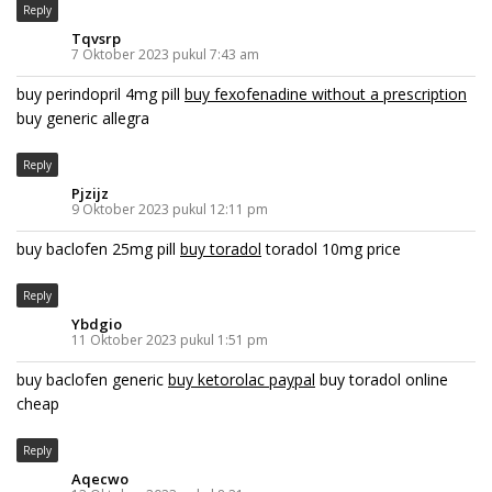
Reply
Tqvsrp
7 Oktober 2023 pukul 7:43 am
buy perindopril 4mg pill
buy fexofenadine without a prescription
buy generic allegra
Reply
Pjzijz
9 Oktober 2023 pukul 12:11 pm
buy baclofen 25mg pill
buy toradol
toradol 10mg price
Reply
Ybdgio
11 Oktober 2023 pukul 1:51 pm
buy baclofen generic
buy ketorolac paypal
buy toradol online
cheap
Reply
Aqecwo