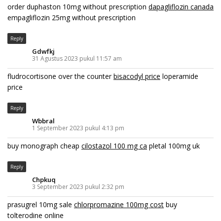
order duphaston 10mg without prescription
dapagliflozin canada
empagliflozin 25mg without prescription
Reply
Gdwfkj
31 Agustus 2023 pukul 11:57 am
fludrocortisone over the counter
bisacodyl price
loperamide
price
Reply
Wbbral
1 September 2023 pukul 4:13 pm
buy monograph cheap
cilostazol 100 mg ca
pletal 100mg uk
Reply
Chpkuq
3 September 2023 pukul 2:32 pm
prasugrel 10mg sale
chlorpromazine 100mg cost
buy
tolterodine online