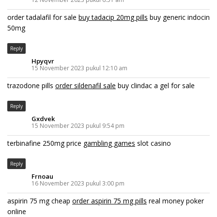
order tadalafil for sale
buy tadacip 20mg pills
buy generic indocin
50mg
Reply
Hpyqvr
15 November 2023 pukul 12:10 am
trazodone pills
order sildenafil sale
buy clindac a gel for sale
Reply
Gxdvek
15 November 2023 pukul 9:54 pm
terbinafine 250mg price
gambling games
slot casino
Reply
Frnoau
16 November 2023 pukul 3:00 pm
aspirin 75 mg cheap
order aspirin 75 mg pills
real money poker
online