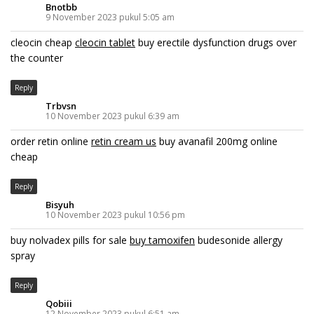
Bnotbb
9 November 2023 pukul 5:05 am
cleocin cheap
cleocin tablet
buy erectile dysfunction drugs over
the counter
Reply
Trbvsn
10 November 2023 pukul 6:39 am
order retin online
retin cream us
buy avanafil 200mg online
cheap
Reply
Bisyuh
10 November 2023 pukul 10:56 pm
buy nolvadex pills for sale
buy tamoxifen
budesonide allergy
spray
Reply
Qobiii
12 November 2023 pukul 6:51 am