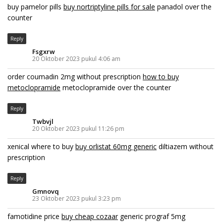
buy pamelor pills
buy nortriptyline pills for sale
panadol over the
counter
Reply
Fsgxrw
20 Oktober 2023 pukul 4:06 am
order coumadin 2mg without prescription
how to buy
metoclopramide
metoclopramide over the counter
Reply
Twbvjl
20 Oktober 2023 pukul 11:26 pm
xenical where to buy
buy orlistat 60mg generic
diltiazem without
prescription
Reply
Gmnovq
23 Oktober 2023 pukul 3:23 pm
famotidine price
buy cheap cozaar
generic prograf 5mg