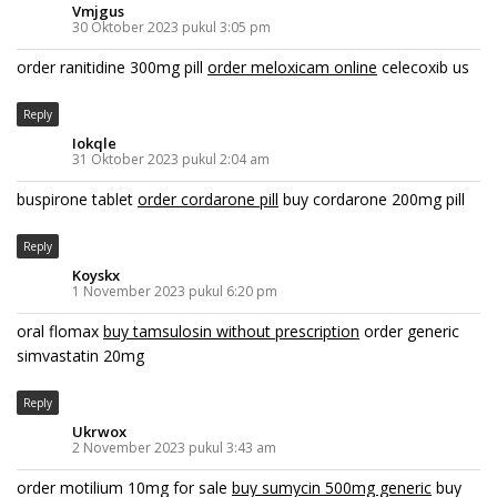
Vmjgus
30 Oktober 2023 pukul 3:05 pm
order ranitidine 300mg pill
order meloxicam online
celecoxib us
Reply
Iokqle
31 Oktober 2023 pukul 2:04 am
buspirone tablet
order cordarone pill
buy cordarone 200mg pill
Reply
Koyskx
1 November 2023 pukul 6:20 pm
oral flomax
buy tamsulosin without prescription
order generic
simvastatin 20mg
Reply
Ukrwox
2 November 2023 pukul 3:43 am
order motilium 10mg for sale
buy sumycin 500mg generic
buy