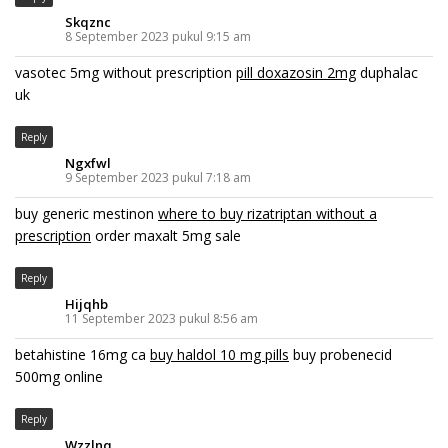
Skqznc
8 September 2023 pukul 9:15 am
vasotec 5mg without prescription
pill doxazosin 2mg
duphalac
uk
Reply
Ngxfwl
9 September 2023 pukul 7:18 am
buy generic mestinon
where to buy rizatriptan without a
prescription
order maxalt 5mg sale
Reply
Hijqhb
11 September 2023 pukul 8:56 am
betahistine 16mg ca
buy haldol 10 mg pills
buy probenecid
500mg online
Reply
Wzzlnq