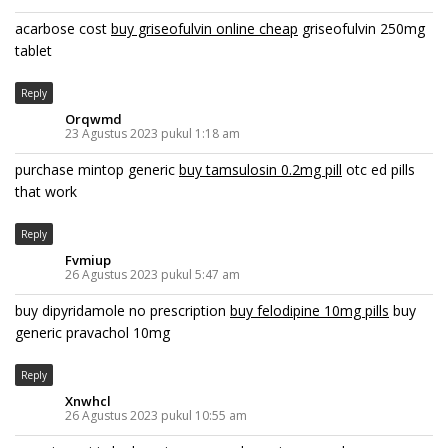
acarbose cost
buy griseofulvin online cheap
griseofulvin 250mg
tablet
Reply
Orqwmd
23 Agustus 2023 pukul 1:18 am
purchase mintop generic
buy tamsulosin 0.2mg pill
otc ed pills
that work
Reply
Fvmiup
26 Agustus 2023 pukul 5:47 am
buy dipyridamole no prescription
buy felodipine 10mg pills
buy
generic pravachol 10mg
Reply
Xnwhcl
26 Agustus 2023 pukul 10:55 am