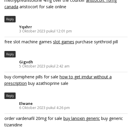
methylprednisolone 4mg over the counter
aristocort 10mg
canada
aristocort for sale online
Reply
Yqxhrr
3 Oktober 2023 pukul 12:01 pm
free slot machine games
slot games
purchase synthroid pill
Reply
Gigvdh
5 Oktober 2023 pukul 2:42 am
buy clomiphene pills for sale
how to get imdur without a
prescription
buy azathioprine sale
Reply
Elwane
6 Oktober 2023 pukul 4:26 pm
order vardenafil 20mg for sale
buy lanoxin generic
buy generic
tizanidine