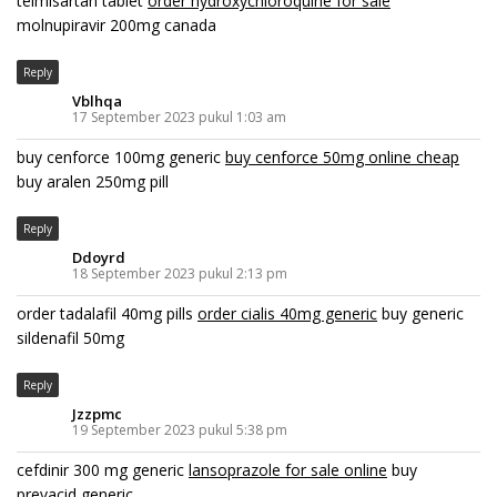
telmisartan tablet
order hydroxychloroquine for sale
molnupiravir 200mg canada
Reply
Vblhqa
17 September 2023 pukul 1:03 am
buy cenforce 100mg generic
buy cenforce 50mg online cheap
buy aralen 250mg pill
Reply
Ddoyrd
18 September 2023 pukul 2:13 pm
order tadalafil 40mg pills
order cialis 40mg generic
buy generic
sildenafil 50mg
Reply
Jzzpmc
19 September 2023 pukul 5:38 pm
cefdinir 300 mg generic
lansoprazole for sale online
buy
prevacid generic