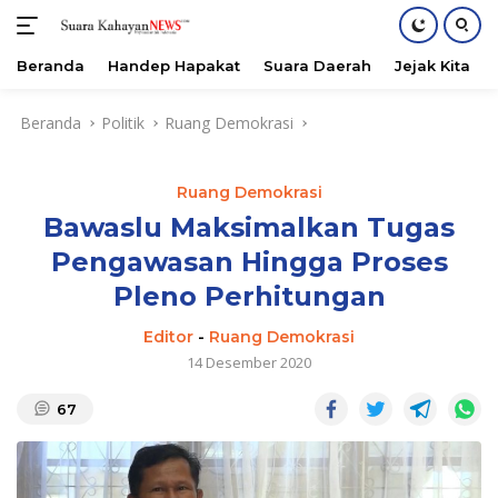
Beranda
Handep Hapakat
Suara Daerah
Jejak Kita
Langsung
Beranda
Politik
Ruang Demokrasi
ke
konten
Ruang Demokrasi
Bawaslu Maksimalkan Tugas
Pengawasan Hingga Proses
Pleno Perhitungan
Editor
-
Ruang Demokrasi
14 Desember 2020
67