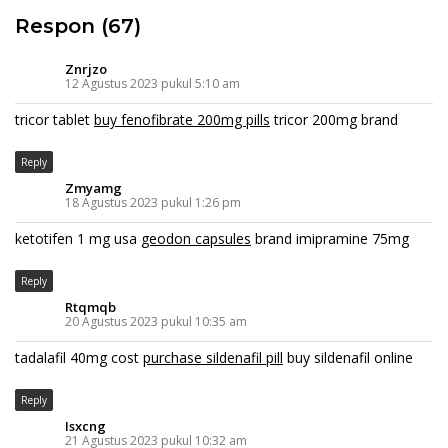
Respon (67)
Znrjzo
12 Agustus 2023 pukul 5:10 am
tricor tablet
buy fenofibrate 200mg pills
tricor 200mg brand
Reply
Zmyamg
18 Agustus 2023 pukul 1:26 pm
ketotifen 1 mg usa
geodon capsules
brand imipramine 75mg
Reply
Rtqmqb
20 Agustus 2023 pukul 10:35 am
tadalafil 40mg cost
purchase sildenafil pill
buy sildenafil online
Reply
Isxcng
21 Agustus 2023 pukul 10:32 am