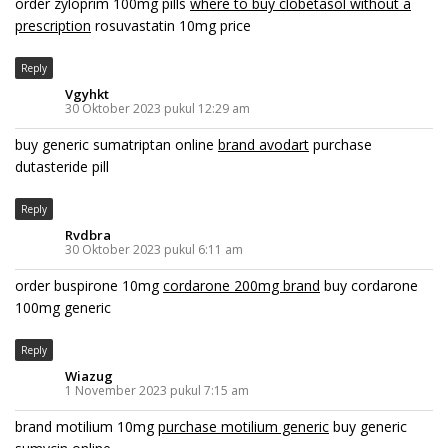
order zyloprim 100mg pills
where to buy clobetasol without a
prescription
rosuvastatin 10mg price
Reply
Vgyhkt
30 Oktober 2023 pukul 12:29 am
buy generic sumatriptan online
brand avodart
purchase
dutasteride pill
Reply
Rvdbra
30 Oktober 2023 pukul 6:11 am
order buspirone 10mg
cordarone 200mg brand
buy cordarone
100mg generic
Reply
Wiazug
1 November 2023 pukul 7:15 am
brand motilium 10mg
purchase motilium generic
buy generic