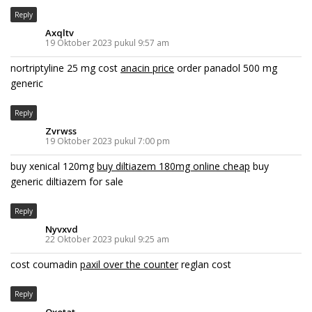
Reply
Axqltv
19 Oktober 2023 pukul 9:57 am
nortriptyline 25 mg cost
anacin price
order panadol 500 mg
generic
Reply
Zvrwss
19 Oktober 2023 pukul 7:00 pm
buy xenical 120mg
buy diltiazem 180mg online cheap
buy
generic diltiazem for sale
Reply
Nyvxvd
22 Oktober 2023 pukul 9:25 am
cost coumadin
paxil over the counter
reglan cost
Reply