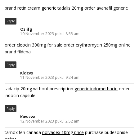
brand retin cream
generic tadalis 20mg
order avanafil generic
Reply
Oziifg
10 November 2023 pukul 8:55 am
order cleocin 300mg for sale
order erythromycin 250mg online
brand fildena
Reply
Kldcvs
11 November 2023 pukul 9:24 am
tadacip 20mg without prescription
generic indomethacin
order
indocin capsule
Reply
Kawzva
12 November 2023 pukul 2:52 am
tamoxifen canada
nolvadex 10mg price
purchase budesonide