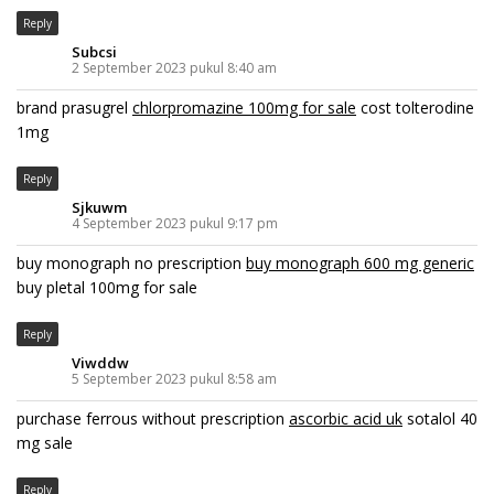
Reply
Subcsi
2 September 2023 pukul 8:40 am
brand prasugrel
chlorpromazine 100mg for sale
cost tolterodine
1mg
Reply
Sjkuwm
4 September 2023 pukul 9:17 pm
buy monograph no prescription
buy monograph 600 mg generic
buy pletal 100mg for sale
Reply
Viwddw
5 September 2023 pukul 8:58 am
purchase ferrous without prescription
ascorbic acid uk
sotalol 40
mg sale
Reply