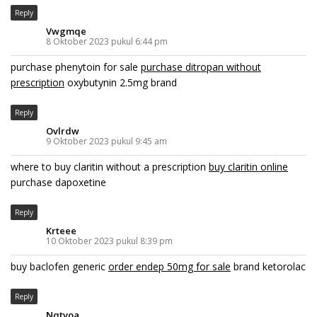
Reply
Vwgmqe
8 Oktober 2023 pukul 6:44 pm
purchase phenytoin for sale
purchase ditropan without
prescription
oxybutynin 2.5mg brand
Reply
Ovlrdw
9 Oktober 2023 pukul 9:45 am
where to buy claritin without a prescription
buy claritin online
purchase dapoxetine
Reply
Krteee
10 Oktober 2023 pukul 8:39 pm
buy baclofen generic
order endep 50mg for sale
brand ketorolac
Reply
Nqtvoa