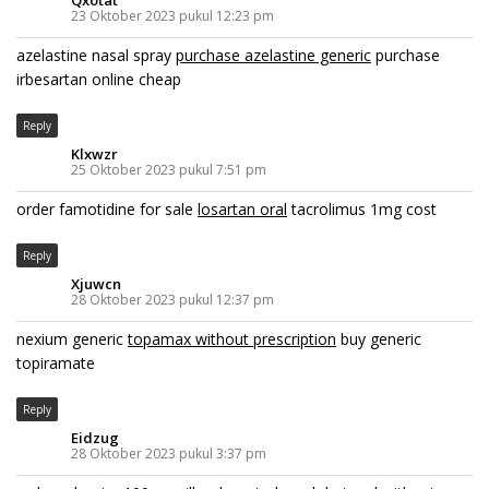
Qxotat
23 Oktober 2023 pukul 12:23 pm
azelastine nasal spray
purchase azelastine generic
purchase
irbesartan online cheap
Reply
Klxwzr
25 Oktober 2023 pukul 7:51 pm
order famotidine for sale
losartan oral
tacrolimus 1mg cost
Reply
Xjuwcn
28 Oktober 2023 pukul 12:37 pm
nexium generic
topamax without prescription
buy generic
topiramate
Reply
Eidzug
28 Oktober 2023 pukul 3:37 pm