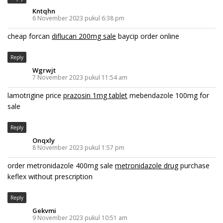
Kntqhn
6 November 2023 pukul 6:38 pm
cheap forcan
diflucan 200mg sale
baycip order online
Reply
Wgrwjt
7 November 2023 pukul 11:54 am
lamotrigine price
prazosin 1mg tablet
mebendazole 100mg for
sale
Reply
Onqxly
8 November 2023 pukul 1:57 pm
order metronidazole 400mg sale
metronidazole drug
purchase
keflex without prescription
Reply
Gekvmi
9 November 2023 pukul 10:51 am