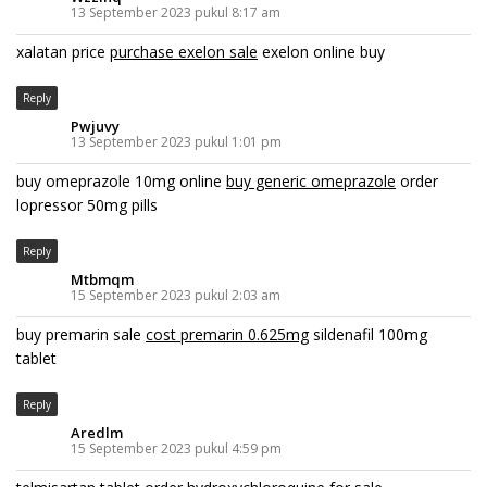
13 September 2023 pukul 8:17 am
xalatan price
purchase exelon sale
exelon online buy
Reply
Pwjuvy
13 September 2023 pukul 1:01 pm
buy omeprazole 10mg online
buy generic omeprazole
order
lopressor 50mg pills
Reply
Mtbmqm
15 September 2023 pukul 2:03 am
buy premarin sale
cost premarin 0.625mg
sildenafil 100mg
tablet
Reply
Aredlm
15 September 2023 pukul 4:59 pm