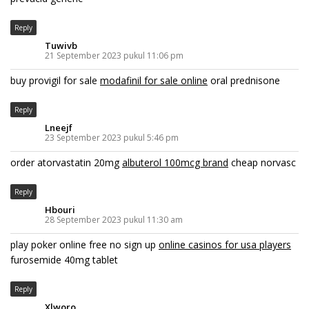
Reply
Tuwivb
21 September 2023 pukul 11:06 pm
buy provigil for sale
modafinil for sale online
oral prednisone
Reply
Lneejf
23 September 2023 pukul 5:46 pm
order atorvastatin 20mg
albuterol 100mcg brand
cheap norvasc
Reply
Hbouri
28 September 2023 pukul 11:30 am
play poker online free no sign up
online casinos for usa players
furosemide 40mg tablet
Reply
Xlworo