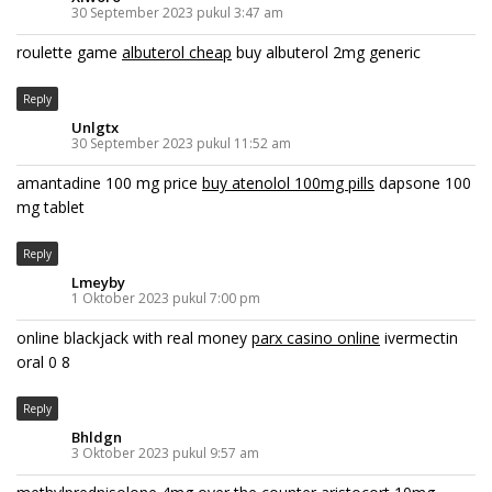
30 September 2023 pukul 3:47 am
roulette game
albuterol cheap
buy albuterol 2mg generic
Reply
Unlgtx
30 September 2023 pukul 11:52 am
amantadine 100 mg price
buy atenolol 100mg pills
dapsone 100
mg tablet
Reply
Lmeyby
1 Oktober 2023 pukul 7:00 pm
online blackjack with real money
parx casino online
ivermectin
oral 0 8
Reply
Bhldgn
3 Oktober 2023 pukul 9:57 am