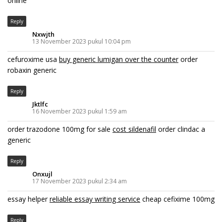
online
Reply
Nxwjth
13 November 2023 pukul 10:04 pm
cefuroxime usa
buy generic lumigan over the counter
order
robaxin generic
Reply
Jktlfc
16 November 2023 pukul 1:59 am
order trazodone 100mg for sale
cost sildenafil
order clindac a
generic
Reply
Onxujl
17 November 2023 pukul 2:34 am
essay helper
reliable essay writing service
cheap cefixime 100mg
Reply