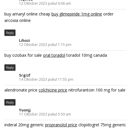
12 Oktober 2023 pukul 6:06 am
buy amaryl online cheap
buy glimepiride 1mg online
order
arcoxia online
Reply
Lihozi
12 Oktober 2023 pukul 1:15 pm
buy ozobax for sale
oral toradol
toradol 10mg canada
Reply
Srgizf
14 Oktober 2023 pukul 11:55 pm
alendronate price
colchicine price
nitrofurantoin 100 mg for sale
Reply
Yuonjj
17 Oktober 2023 pukul 5:50 am
inderal 20mg generic
propranolol price
clopidogrel 75mg generic