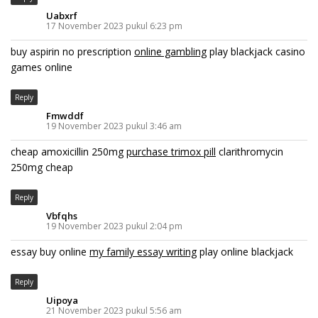
Uabxrf
17 November 2023 pukul 6:23 pm
buy aspirin no prescription
online gambling
play blackjack casino
games online
Reply
Fmwddf
19 November 2023 pukul 3:46 am
cheap amoxicillin 250mg
purchase trimox pill
clarithromycin
250mg cheap
Reply
Vbfqhs
19 November 2023 pukul 2:04 pm
essay buy online
my family essay writing
play online blackjack
Reply
Uipoya
21 November 2023 pukul 5:56 am