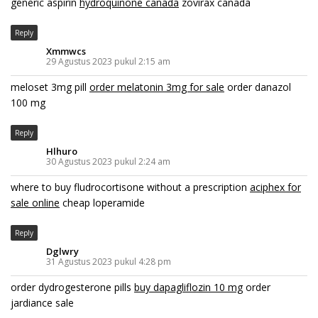
generic aspirin
hydroquinone canada
zovirax canada
Reply
Xmmwcs
29 Agustus 2023 pukul 2:15 am
meloset 3mg pill
order melatonin 3mg for sale
order danazol
100 mg
Reply
Hlhuro
30 Agustus 2023 pukul 2:24 am
where to buy fludrocortisone without a prescription
aciphex for
sale online
cheap loperamide
Reply
Dglwry
31 Agustus 2023 pukul 4:28 pm
order dydrogesterone pills
buy dapagliflozin 10 mg
order
jardiance sale