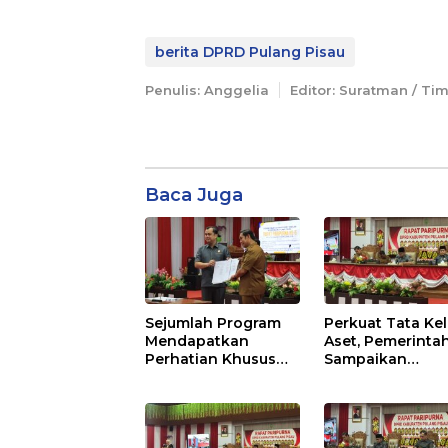
berita DPRD Pulang Pisau
Penulis: Anggelia
Editor: Suratman / Ti
Baca Juga
Sejumlah Program
Perkuat Tata Kel
Mendapatkan
Aset, Pemerinta
Perhatian Khusus
Sampaikan
Untuk Penyesuaian
Pedoman Baru
Kebijakan