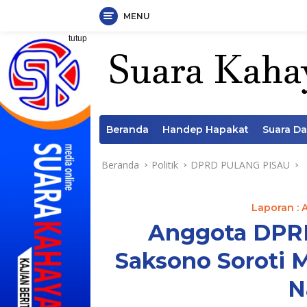
MENU
Langsung
tutup
ke
konten
Beranda
Handep Hapakat
Suara D
Beranda
Politik
DPRD PULANG PISAU
Laporan : 
Anggota DPRD
Saksono Soroti 
N