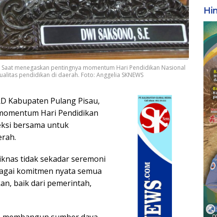
Hi
, Saat menegaskan pentingnya momentum Hari Pendidikan Nasional
ualitas pendidikan di daerah. Foto: Anggelia SKNEWS
D Kabupaten Pulang Pisau,
momentum Hari Pendidikan
leksi bersama untuk
erah.
knas tidak sekadar seremoni
bagai komitmen nyata semua
n, baik dari pemerintah,