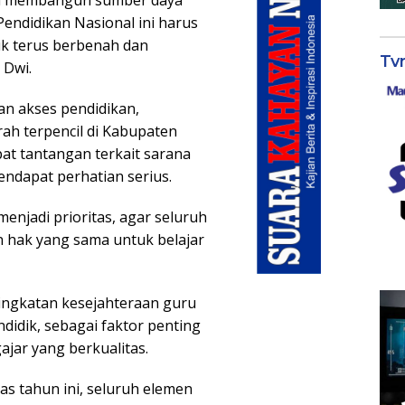
am membangun sumber daya
ndidikan Nasional ini harus
uk terus berbenah dan
Tv
 Dwi.
an akses pendidikan,
ah terpencil di Kabupaten
at tantangan terkait sarana
ndapat perhatian serius.
menjadi prioritas, agar seluruh
 hak yang sama untuk belajar
ingkatan kesejahteraan guru
idik, sebagai faktor penting
jar yang berkualitas.
as tahun ini, seluruh elemen