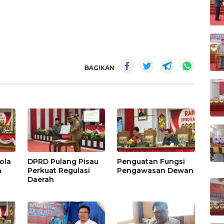
m
BAGIKAN
ola
DPRD Pulang Pisau
Penguatan Fungsi
h
Perkuat Regulasi
Pengawasan Dewan
Daerah