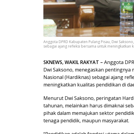
Anggota DPRD Kabupaten Pulang Pisau, Dwi Saksono
sebagai ajang refleksi bersama untuk meningkatkan k
SKNEWS, WAKIL RAKYAT –
Anggota DPR
Dwi Saksono, menegaskan pentingnya 
Nasional (Hardiknas) sebagai ajang ref
meningkatkan kualitas pendidikan di da
Menurut Dwi Saksono, peringatan Hardi
tahunan, melainkan harus dimaknai se
pihak dalam memajukan sektor pendidika
tenaga pendidik, maupun masyarakat.