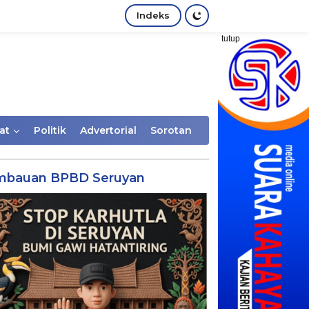
Indeks
tutup
at
Politik
Advertorial
Sorotan
mbauan BPBD Seruyan