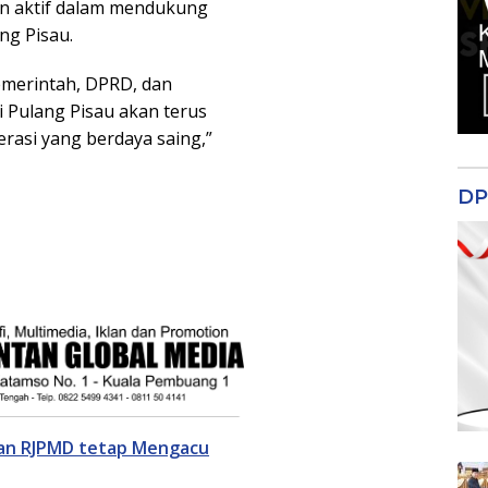
an aktif dalam mendukung
ng Pisau.
emerintah, DPRD, dan
di Pulang Pisau akan terus
asi yang berdaya saing,”
DP
han RJPMD tetap Mengacu