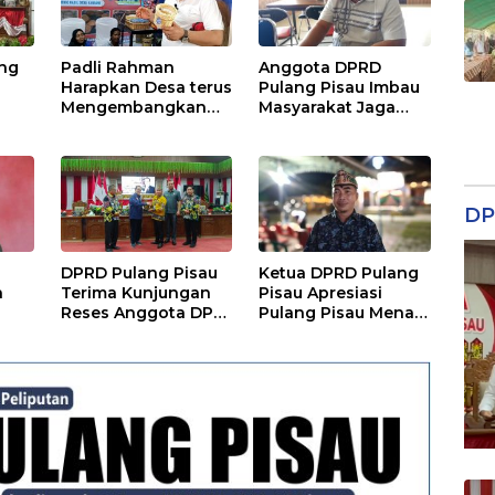
ang
Padli Rahman
Anggota DPRD
Harapkan Desa terus
Pulang Pisau Imbau
Mengembangkan
Masyarakat Jaga
Potensi Desa
Lingkungan dan
Lahan Hadapi El
Nino Gozila
DP
DPRD Pulang Pisau
Ketua DPRD Pulang
a
Terima Kunjungan
Pisau Apresiasi
Reses Anggota DPD
Pulang Pisau Menari
RI, Bahas Pemilu
II, Soroti Pentingnya
hingga Tata Ruang
Wadah Seni