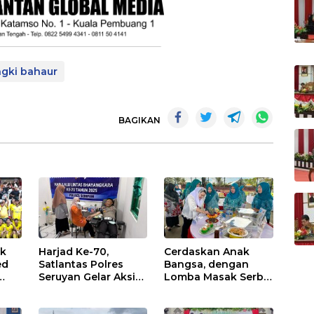
ngki bahaur
BAGIKAN
uk
Harjad Ke-70,
Cerdaskan Anak
ed
Satlantas Polres
Bangsa, dengan
Seruyan Gelar Aksi
Lomba Masak Serba
Donor Darah
Ikan