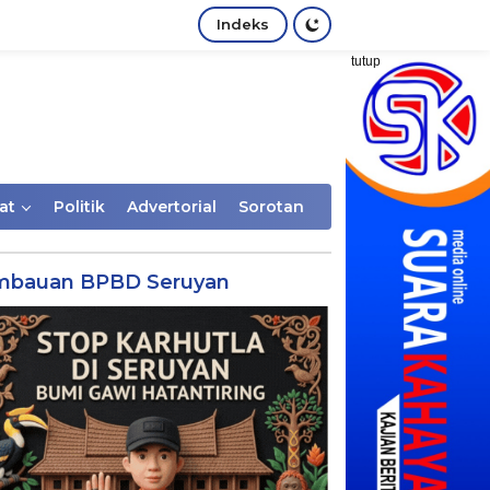
Indeks
tutup
at
Politik
Advertorial
Sorotan
mbauan BPBD Seruyan