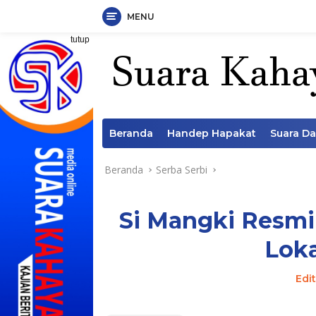
MENU
Langsung
tutup
ke
konten
Beranda
Handep Hapakat
Suara D
Beranda
Serba Serbi
Si Mangki Resmi
Loka
Edi