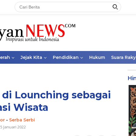
aerah
Jejak Kita
Pendidikan
Hukum
Suara Raky
Hi
 di Lounching sebagai
si Wisata
tor
-
Serba Serbi
5 Januari 2022