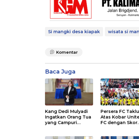
Si mangki desa kiapak
wisata si ma
Komentar
Baca Juga
Kang Dedi Mulyadi
Persera FC Takl
Ingatkan Orang Tua
Atas Kobar Unit
yang Campuri
FC dengan Skor
Sistem Pendidikan
Tipis
Sekolah: Antara Hak,