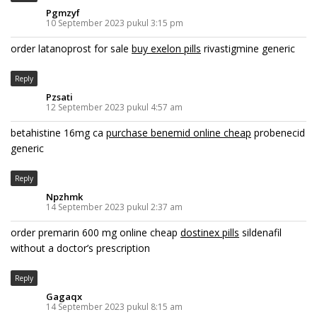
Pgmzyf
10 September 2023 pukul 3:15 pm
order latanoprost for sale
buy exelon pills
rivastigmine generic
Reply
Pzsati
12 September 2023 pukul 4:57 am
betahistine 16mg ca
purchase benemid online cheap
probenecid
generic
Reply
Npzhmk
14 September 2023 pukul 2:37 am
order premarin 600 mg online cheap
dostinex pills
sildenafil
without a doctor’s prescription
Reply
Gagaqx
14 September 2023 pukul 8:15 am