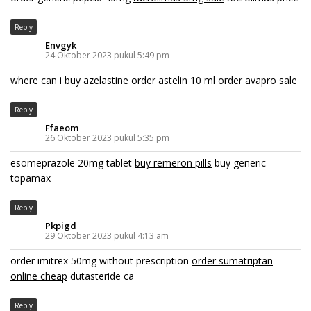
Reply
Envgyk
24 Oktober 2023 pukul 5:49 pm
where can i buy azelastine
order astelin 10 ml
order avapro sale
Reply
Ffaeom
26 Oktober 2023 pukul 5:35 pm
esomeprazole 20mg tablet
buy remeron pills
buy generic
topamax
Reply
Pkpigd
29 Oktober 2023 pukul 4:13 am
order imitrex 50mg without prescription
order sumatriptan
online cheap
dutasteride ca
Reply