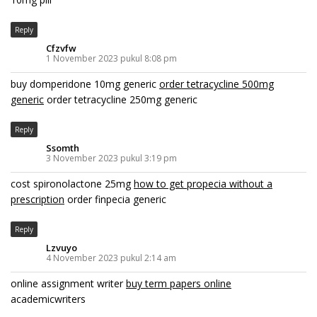
Reply
Cfzvfw
1 November 2023 pukul 8:08 pm
buy domperidone 10mg generic
order tetracycline 500mg
generic
order tetracycline 250mg generic
Reply
Ssomth
3 November 2023 pukul 3:19 pm
cost spironolactone 25mg
how to get propecia without a
prescription
order finpecia generic
Reply
Lzvuyo
4 November 2023 pukul 2:14 am
online assignment writer
buy term papers online
academicwriters