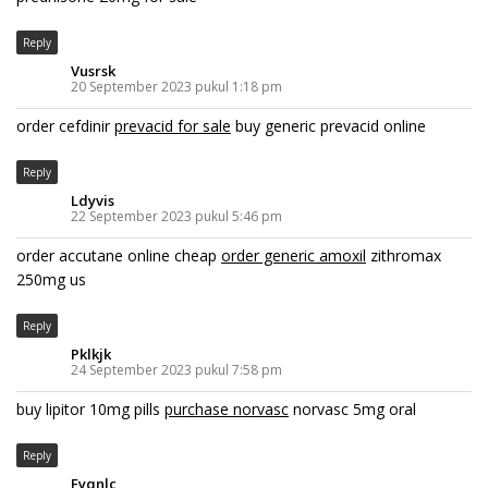
Reply
Vusrsk
20 September 2023 pukul 1:18 pm
order cefdinir
prevacid for sale
buy generic prevacid online
Reply
Ldyvis
22 September 2023 pukul 5:46 pm
order accutane online cheap
order generic amoxil
zithromax
250mg us
Reply
Pklkjk
24 September 2023 pukul 7:58 pm
buy lipitor 10mg pills
purchase norvasc
norvasc 5mg oral
Reply
Fyqnlc