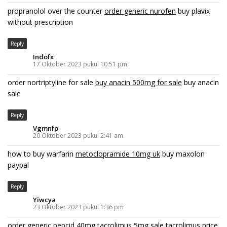
propranolol over the counter
order generic nurofen
buy plavix
without prescription
Reply
Indofx
17 Oktober 2023 pukul 10:51 pm
order nortriptyline for sale
buy anacin 500mg for sale
buy anacin
sale
Reply
Vgmnfp
20 Oktober 2023 pukul 2:41 am
how to buy warfarin
metoclopramide 10mg uk
buy maxolon
paypal
Reply
Yiwcya
23 Oktober 2023 pukul 1:36 pm
order generic pepcid 40mg
tacrolimus 5mg sale
tacrolimus price