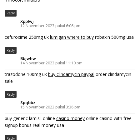
Reply
Xpplwj
12 November 2023 pukul 6:06 pm
cefuroxime 250mg uk
lumigan where to buy
robaxin 500mg usa
Reply
Bbjwhw
14 November 2023 pukul 11:10 pm
trazodone 100mg uk
buy clindamycin paypal
order clindamycin
sale
Reply
Spqbbz
15 November 2023 pukul 3:38 pm
buy generic lamisil online
casino money
online casino with free
signup bonus real money usa
Reply