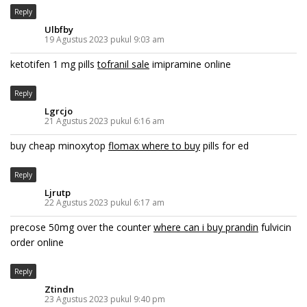
Reply
Ulbfby
19 Agustus 2023 pukul 9:03 am
ketotifen 1 mg pills
tofranil sale
imipramine online
Reply
Lgrcjo
21 Agustus 2023 pukul 6:16 am
buy cheap minoxytop
flomax where to buy
pills for ed
Reply
Ljrutp
22 Agustus 2023 pukul 6:17 am
precose 50mg over the counter
where can i buy prandin
fulvicin
order online
Reply
Ztindn
23 Agustus 2023 pukul 9:40 pm