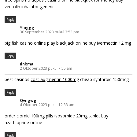
ventolin inhalator generic
Reply
Yloggg
30 September 2023 pukul 3:53 pm
big fish casino online
play blackjack online
buy ivermectin 12 mg
Reply
Iinbma
2 Oktober 2023 pukul 7:55 am
best casinos
cost augmentin 1000mg
cheap synthroid 150mcg
Reply
Qvngwg
4 Oktober 2023 pukul 12:33 am
order clomid 100mg pills
isosorbide 20mg tablet
buy
azathioprine online
Reply