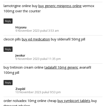
lamotrigine online buy
buy generic minipress online
vermox
100mg over the counter
Reply
Hcyuxu
9 November 2023 pukul 3:53 am
cleocin pills
buy ed medication
buy sildenafil 50mg pill
Reply
Jwoksr
9 November 2023 pukul 11:35 pm
buy tretinoin cream online
tadalafil 10mg generic
avanafil
100mg pill
Reply
Zsqsbl
10 November 2023 pukul 9:53 pm
order nolvadex 10mg online cheap
buy symbicort tablets
buy
rhinocort inhalers