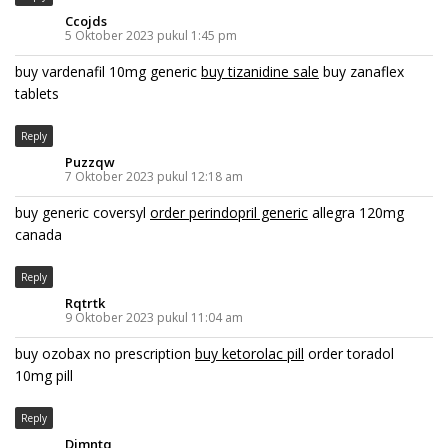
Ccojds
5 Oktober 2023 pukul 1:45 pm
buy vardenafil 10mg generic
buy tizanidine sale
buy zanaflex
tablets
Reply
Puzzqw
7 Oktober 2023 pukul 12:18 am
buy generic coversyl
order perindopril generic
allegra 120mg
canada
Reply
Rqtrtk
9 Oktober 2023 pukul 11:04 am
buy ozobax no prescription
buy ketorolac pill
order toradol
10mg pill
Reply
Djmntq