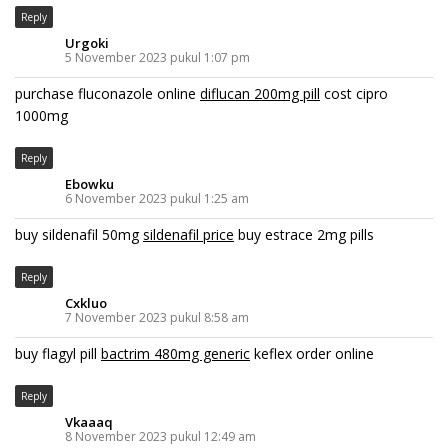
Reply
Urgoki
5 November 2023 pukul 1:07 pm
purchase fluconazole online
diflucan 200mg pill
cost cipro
1000mg
Reply
Ebowku
6 November 2023 pukul 1:25 am
buy sildenafil 50mg
sildenafil price
buy estrace 2mg pills
Reply
Cxkluo
7 November 2023 pukul 8:58 am
buy flagyl pill
bactrim 480mg generic
keflex order online
Reply
Vkaaaq
8 November 2023 pukul 12:49 am