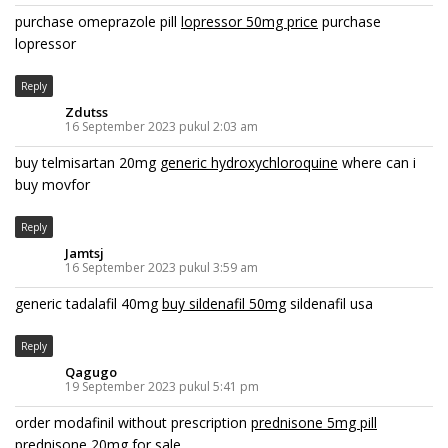
purchase omeprazole pill
lopressor 50mg price
purchase
lopressor
Reply
Zdutss
16 September 2023 pukul 2:03 am
buy telmisartan 20mg
generic hydroxychloroquine
where can i
buy movfor
Reply
Jamtsj
16 September 2023 pukul 3:59 am
generic tadalafil 40mg
buy sildenafil 50mg
sildenafil usa
Reply
Qagugo
19 September 2023 pukul 5:41 pm
order modafinil without prescription
prednisone 5mg pill
prednisone 20mg for sale