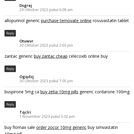
Dsgrej
29 Oktober 2023 pukul 6:08 am
allopurinol generic
purchase temovate online
rosuvastatin tablet
Reply
Otuwvr
30 Oktober 2023 pukul 2:03 pm
zantac generic
buy zantac cheap
celecoxib online buy
Reply
Ogqdzj
30 Oktober 2023 pukul 7:05 pm
buspirone 5mg ca
buy zetia 10mg pills
generic cordarone 100mg
Reply
Tqclri
1 November 2023 pukul 5:02 pm
buy flomax sale
order zocor 10mg generic
buy simvastatin
10mg pill