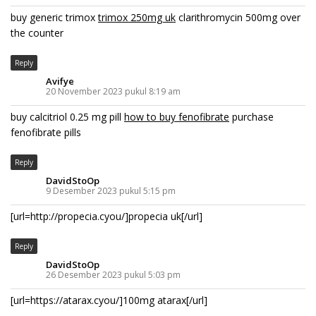
buy generic trimox
trimox 250mg uk
clarithromycin 500mg over
the counter
Reply
Avifye
20 November 2023 pukul 8:19 am
buy calcitriol 0.25 mg pill
how to buy fenofibrate
purchase
fenofibrate pills
Reply
DavidStoOp
9 Desember 2023 pukul 5:15 pm
[url=http://propecia.cyou/]propecia uk[/url]
Reply
DavidStoOp
26 Desember 2023 pukul 5:03 pm
[url=https://atarax.cyou/]100mg atarax[/url]