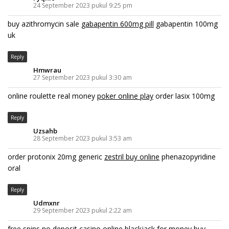
24 September 2023 pukul 9:25 pm
buy azithromycin sale
gabapentin 600mg pill
gabapentin 100mg
uk
Reply
Hmwrau
27 September 2023 pukul 3:30 am
online roulette real money
poker online play
order lasix 100mg
Reply
Uzsahb
28 September 2023 pukul 3:53 am
order protonix 20mg generic
zestril buy online
phenazopyridine
oral
Reply
Udmxnr
29 September 2023 pukul 2:22 am
free spins no deposit casino
online blackjack for money
buy