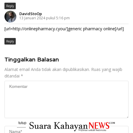
Reply
DavidStoOp
13 Januari 2024 pukul 5:16 pm
[url=http://onlinepharmacy.cyou/]generic pharmacy online[/url]
Reply
Tinggalkan Balasan
Alamat email Anda tidak akan dipublikasikan.
Ruas yang wajib
ditandai
*
tutup
..........