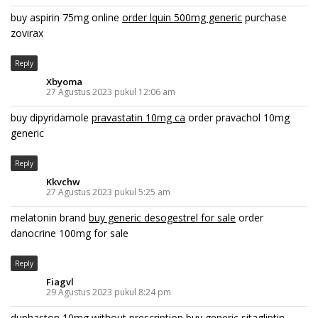
buy aspirin 75mg online
order lquin 500mg generic
purchase
zovirax
Reply
Xbyoma
27 Agustus 2023 pukul 12:06 am
buy dipyridamole
pravastatin 10mg ca
order pravachol 10mg
generic
Reply
Kkvchw
27 Agustus 2023 pukul 5:25 am
melatonin brand
buy generic desogestrel for sale
order
danocrine 100mg for sale
Reply
Fiagvl
29 Agustus 2023 pukul 8:24 pm
duphaston 10mg without prescription
buy generic sitagliptin