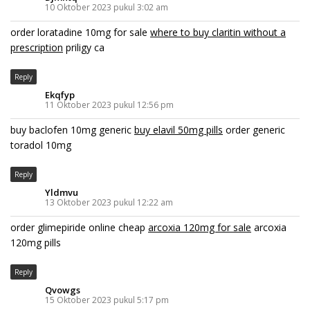
10 Oktober 2023 pukul 3:02 am
order loratadine 10mg for sale
where to buy claritin without a
prescription
priligy ca
Reply
Ekqfyp
11 Oktober 2023 pukul 12:56 pm
buy baclofen 10mg generic
buy elavil 50mg pills
order generic
toradol 10mg
Reply
Yldmvu
13 Oktober 2023 pukul 12:22 am
order glimepiride online cheap
arcoxia 120mg for sale
arcoxia
120mg pills
Reply
Qvowgs
15 Oktober 2023 pukul 5:17 pm