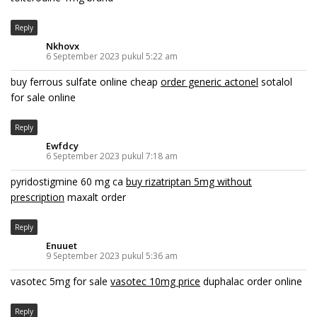
Reply
Nkhovx
6 September 2023 pukul 5:22 am
buy ferrous sulfate online cheap
order generic actonel
sotalol
for sale online
Reply
Ewfdcy
6 September 2023 pukul 7:18 am
pyridostigmine 60 mg ca
buy rizatriptan 5mg without
prescription
maxalt order
Reply
Enuuet
9 September 2023 pukul 5:36 am
vasotec 5mg for sale
vasotec 10mg price
duphalac order online
Reply