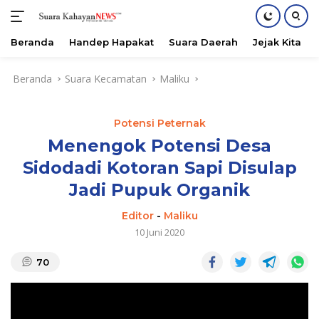
Beranda
Handep Hapakat
Suara Daerah
Jejak Kita
Langsung
Beranda
Suara Kecamatan
Maliku
ke
konten
Potensi Peternak
Menengok Potensi Desa
Sidodadi Kotoran Sapi Disulap
Jadi Pupuk Organik
Editor
-
Maliku
10 Juni 2020
70