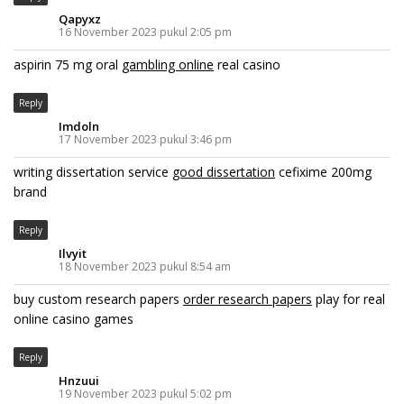
Qapyxz
16 November 2023 pukul 2:05 pm
aspirin 75 mg oral
gambling online
real casino
Reply
Imdoln
17 November 2023 pukul 3:46 pm
writing dissertation service
good dissertation
cefixime 200mg
brand
Reply
Ilvyit
18 November 2023 pukul 8:54 am
buy custom research papers
order research papers
play for real
online casino games
Reply
Hnzuui
19 November 2023 pukul 5:02 pm