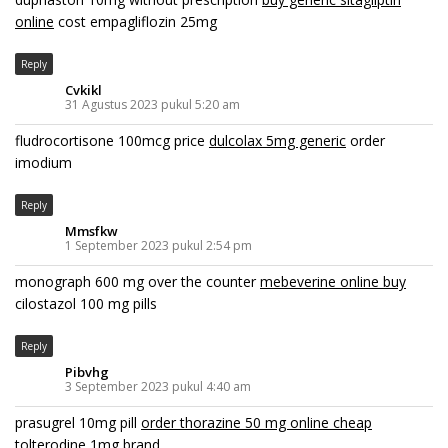
online
cost empagliflozin 25mg
Reply
Cvkikl
31 Agustus 2023 pukul 5:20 am
fludrocortisone 100mcg price
dulcolax 5mg generic
order
imodium
Reply
Mmsfkw
1 September 2023 pukul 2:54 pm
monograph 600 mg over the counter
mebeverine online buy
cilostazol 100 mg pills
Reply
Pibvhg
3 September 2023 pukul 4:40 am
prasugrel 10mg pill
order thorazine 50 mg online cheap
tolterodine 1mg brand