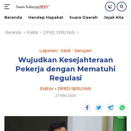
Beranda
Handep Hapakat
Suara Daerah
Jejak Kita
Langsung
Beranda
Politik
DPRD SERUYAN
ke
konten
Laporan : Said - Seruyan
Wujudkan Kesejahteraan
Pekerja dengan Mematuhi
Regulasi
Editor
-
DPRD SERUYAN
27 Mei 2024