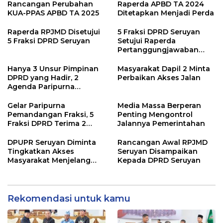
Rancangan Perubahan
Raperda APBD TA 2024
KUA-PPAS APBD TA 2025
Ditetapkan Menjadi Perda
Raperda RPJMD Disetujui
5 Fraksi DPRD Seruyan
5 Fraksi DPRD Seruyan
Setujui Raperda
Pertanggungjawaban
Pelaksanaan APBD TA
2024
Hanya 3 Unsur Pimpinan
Masyarakat Dapil 2 Minta
DPRD yang Hadir, 2
Perbaikan Akses Jalan
Agenda Paripurna
Terpaksa di Tunda
Gelar Paripurna
Media Massa Berperan
Pemandangan Fraksi, 5
Penting Mengontrol
Fraksi DPRD Terima 2
Jalannya Pemerintahan
Buah Usulan Raperda
DPUPR Seruyan Diminta
Rancangan Awal RPJMD
Tingkatkan Akses
Seruyan Disampaikan
Masyarakat Menjelang
Kepada DPRD Seruyan
Lebaran
Rekomendasi untuk kamu