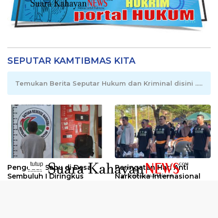
SEPUTAR KAMTIBMAS KITA
Temukan Berita Seputar Hukum dan Kriminal disini .....
tutup
Pengedar Sabu di Desa
Peringatan Hari Anti
..........
Sembuluh I Diringkus
Narkotika Internasional
2026