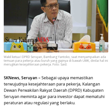
Wakil ketua I DPRD Seruyan, Bambang Yantoko, saat menyampaikan ada
temuan para pekerja atau buruh yang gajinya di bawah UMK, dinilai hal ini
merugikan kesejahteraan pekerja. Foto: Said.
SKNews, Seruyan –
Sebagai upaya memastikan
terwujudnya kesejahteraan para pekerja, Kalangan
Dewan Perwakilan Rakyat Daerah (DPRD) Kabupaten
Seruyan meminta agar para investor dapat mematuhi
peraturan atau regulasi yang berlaku.