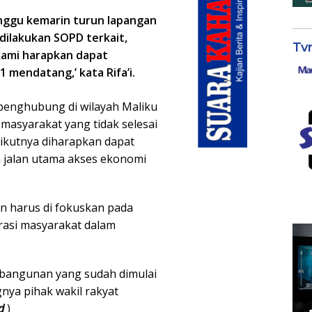
nggu kemarin turun lapangan
dilakukan SOPD terkait,
Tv
ami harapkan dapat
 mendatang,’ kata Rifa’i.
n penghubung di wilayah Maliku
asyarakat yang tidak selesai
rikutnya diharapkan dapat
h jalan utama akses ekonomi
 harus di fokuskan pada
rasi masyarakat dalam
embangunan yang sudah dimulai
nya pihak wakil rakyat
d
)