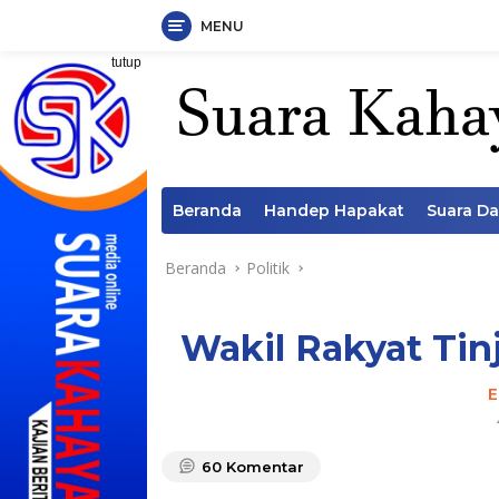
MENU
Langsung
tutup
ke
konten
Beranda
Handep Hapakat
Suara D
Beranda
Politik
Wakil Rakyat Tin
E
60
Komentar