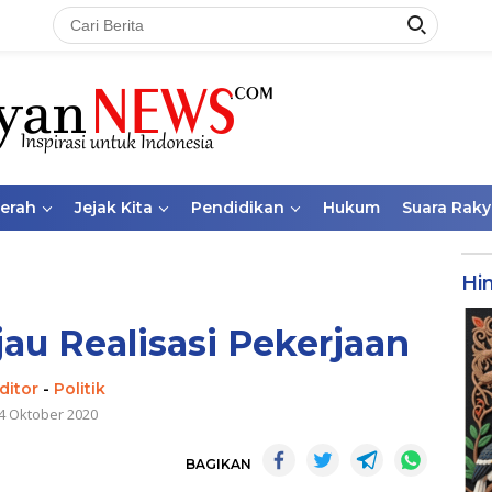
aerah
Jejak Kita
Pendidikan
Hukum
Suara Raky
Hi
jau Realisasi Pekerjaan
ditor
-
Politik
4 Oktober 2020
BAGIKAN