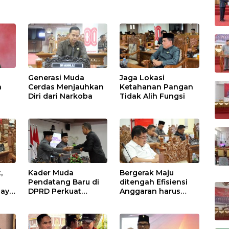
Generasi Muda
Jaga Lokasi
a
Cerdas Menjauhkan
Ketahanan Pangan
Diri dari Narkoba
Tidak Alih Fungsi
,
Kader Muda
Bergerak Maju
Pendatang Baru di
ditengah Efisiensi
daya
DPRD Perkuat
Anggaran harus
Sinergi Membangun
Tetap Optimis
Daerah