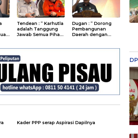
a
Tendean : ” Karhutla
Dugan : ” Dorong
adalah Tanggung
Pembangunan
Jual
Jawab Semua Pihak
Daerah dengan
“
Percepat
Penyerapan
Anggaran’
DP
ra
Kader PPP serap Aspirasi Dapilnya