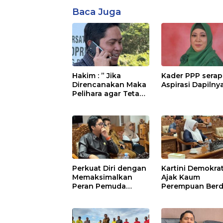
Baca Juga
Hakim : ” Jika
Kader PPP serap
Direncanakan Maka
Aspirasi Dapilny
Pelihara agar Tetap
Bermanfaat”
Perkuat Diri dengan
Kartini Demokrat
Memaksimalkan
Ajak Kaum
Peran Pemuda
Perempuan Ber
dalam
dan Kreatif
Pembangunan