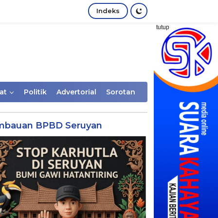
Indeks
tutup
at
Politik
Advertorial
Sorotan
mbauan BPBD Seruyan