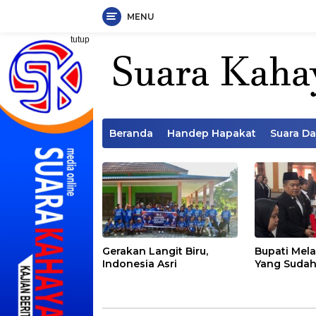
MENU
Langsung
tutup
ke
konten
Beranda
Handep Hapakat
Suara D
Gerakan Langit Biru,
Bupati Mela
Indonesia Asri
Yang Sudah