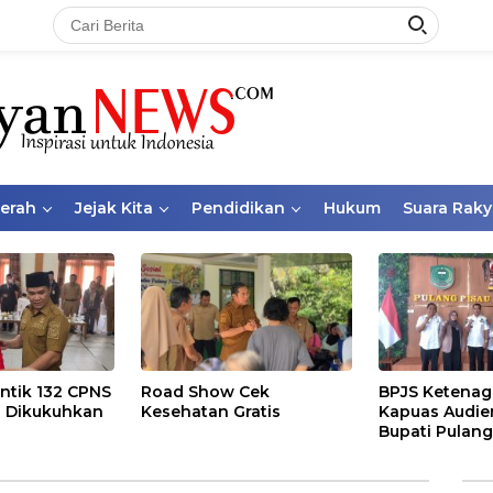
aerah
Jejak Kita
Pendidikan
Hukum
Suara Raky
ntik 132 CPNS
Road Show Cek
BPJS Ketenag
 Dikukuhkan
Kesehatan Gratis
Kapuas Audie
Bupati Pulang
Bahas Kepese
PKBU, Ekosis
dan Pekerja 