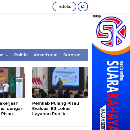
Indeks
tutup
at
Politik
Advertorial
Sorotan
akerjaan
Pemkab Pulang Pisau
nsi dengan
Evaluasi 83 Lokus
 Pisau
Layanan Publik
rtaan
tem Desa,
Rentan