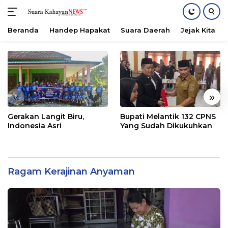
Beranda
Handep Hapakat
Suara Daerah
Jejak Kita
Langsung
ke
konten
«
»
Gerakan Langit Biru,
Bupati Melantik 132 CPNS
Indonesia Asri
Yang Sudah Dikukuhkan
Ragam Kerajinan Anyaman