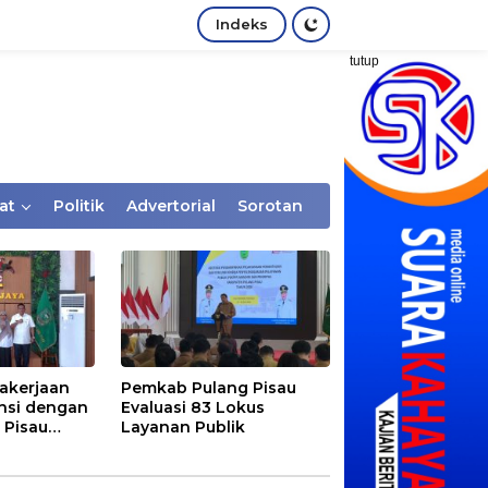
Indeks
tutup
at
Politik
Advertorial
Sorotan
akerjaan
Pemkab Pulang Pisau
nsi dengan
Evaluasi 83 Lokus
 Pisau
Layanan Publik
rtaan
tem Desa,
Rentan