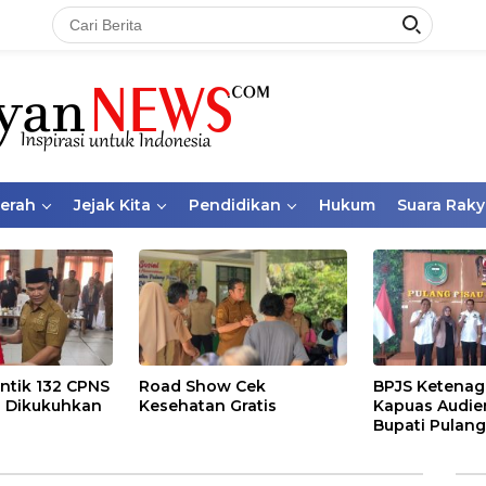
aerah
Jejak Kita
Pendidikan
Hukum
Suara Raky
ntik 132 CPNS
Road Show Cek
BPJS Ketenag
 Dikukuhkan
Kesehatan Gratis
Kapuas Audie
Bupati Pulang
Bahas Kepese
PKBU, Ekosis
dan Pekerja 