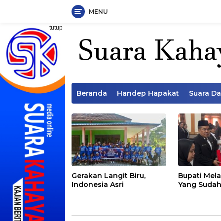
MENU
Langsung
tutup
ke
konten
Beranda
Handep Hapakat
Suara D
Gerakan Langit Biru,
Bupati Mela
Indonesia Asri
Yang Sudah