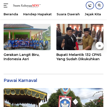
Beranda
Handep Hapakat
Suara Daerah
Jejak Kita
Langsung
ke
konten
«
»
Gerakan Langit Biru,
Bupati Melantik 132 CPNS
Indonesia Asri
Yang Sudah Dikukuhkan
Pawai Karnaval