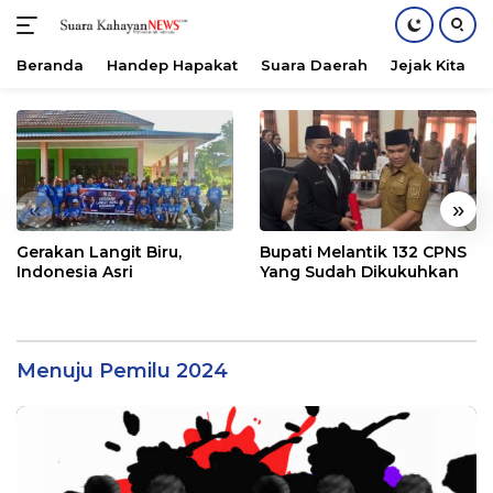
Beranda
Handep Hapakat
Suara Daerah
Jejak Kita
Langsung
ke
konten
«
»
Gerakan Langit Biru,
Bupati Melantik 132 CPNS
Indonesia Asri
Yang Sudah Dikukuhkan
Menuju Pemilu 2024