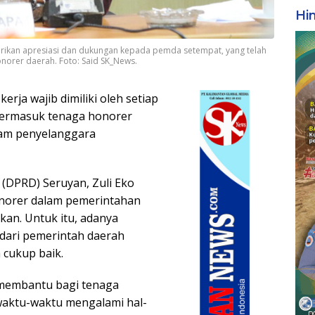
Hi
erikan apresiasi dan dukungan kepada pemda setempat, yang telah
norer daerah. Foto: Said SK_News.
erja wajib dimiliki oleh setiap
 termasuk tenaga honorer
lam penyelanggara
(DPRD) Seruyan, Zuli Eko
norer dalam pemerintahan
kan. Untuk itu, adanya
dari pemerintah daerah
 cukup baik.
 membantu bagi tenaga
aktu-waktu mengalami hal-