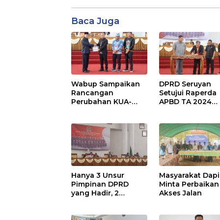
Baca Juga
Wabup Sampaikan
DPRD Seruyan
Rancangan
Setujui Raperda
Perubahan KUA-
APBD TA 2024
PPAS APBD TA 2025
Ditetapkan Menj
Perda
Hanya 3 Unsur
Masyarakat Dapi
Pimpinan DPRD
Minta Perbaikan
yang Hadir, 2
Akses Jalan
Agenda Paripurna
Terpaksa di Tunda