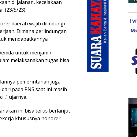
akaan di jalanan, kecelakaan
, (23/5/23).
Tv
er daerah wajib dilindungi
kerjaan. Dimana perlindungan
ntuk mendapatkannya.
 pemda untuk menjamin
alam melaksanakan tugas bisa
jalannya pemerintahan juga
dari pada PNS saat ini masih
l,” ujarnya.
nakan ini bisa terus berlanjut
pekerja khususnya honorer