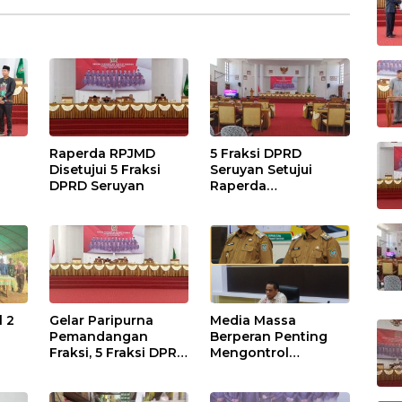
Raperda RPJMD
5 Fraksi DPRD
Disetujui 5 Fraksi
Seruyan Setujui
DPRD Seruyan
Raperda
adi
Pertanggungjawaba
n Pelaksanaan APBD
TA 2024
l 2
Gelar Paripurna
Media Massa
Pemandangan
Berperan Penting
Fraksi, 5 Fraksi DPRD
Mengontrol
Terima 2 Buah
Jalannya
Usulan Raperda
Pemerintahan