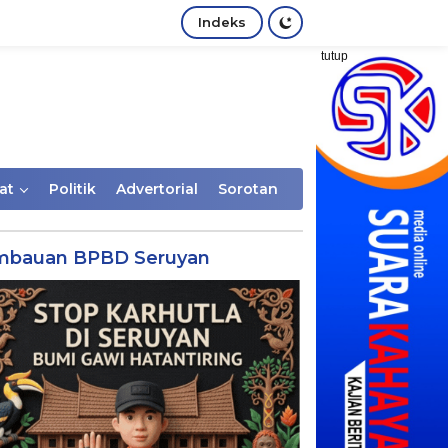
Indeks
tutup
at
Politik
Advertorial
Sorotan
mbauan BPBD Seruyan