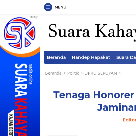
MENU
Langsung
tutup
ke
konten
Beranda
Handep Hapakat
Suara D
Beranda
Politik
DPRD SERUYAN
Tenaga Honorer 
Jamina
Edito