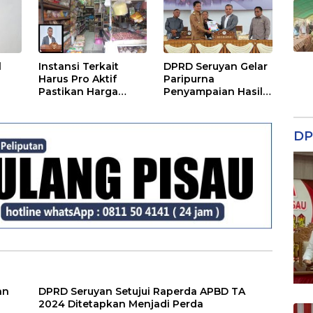
l
Instansi Terkait
DPRD Seruyan Gelar
Harus Pro Aktif
Paripurna
Pastikan Harga
Penyampaian Hasil
Kebutuhan Tetap
Reses
Terjangkau
DP
an
DPRD Seruyan Setujui Raperda APBD TA
2024 Ditetapkan Menjadi Perda