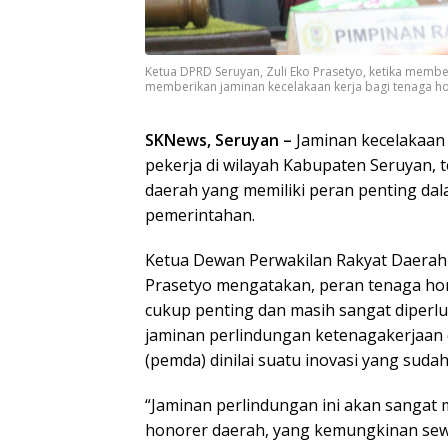
Ketua DPRD Seruyan, Zuli Eko Prasetyo, ketika memb
memberikan jaminan kecelakaan kerja bagi tenaga ho
SKNews, Seruyan –
Jaminan kecelakaan k
pekerja di wilayah Kabupaten Seruyan,
daerah yang memiliki peran penting da
pemerintahan.
Ketua Dewan Perwakilan Rakyat Daerah 
Prasetyo mengatakan, peran tenaga ho
cukup penting dan masih sangat diperlu
jaminan perlindungan ketenagakerjaan 
(pemda) dinilai suatu inovasi yang sudah
“Jaminan perlindungan ini akan sangat
honorer daerah, yang kemungkinan sew