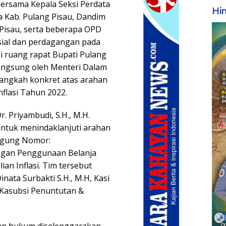
bersama Kepala Seksi Perdata
Hi
a Kab. Pulang Pisau, Dandim
Pisau, serta beberapa OPD
ial dan perdagangan pada
di ruang rapat Bupati Pulang
langsung oleh Menteri Dalam
langkah konkret atas arahan
flasi Tahun 2022.
. Priyambudi, S.H., M.H.
untuk menindaklanjuti arahan
Agung Nomor:
ngan Penggunaan Belanja
n Inflasi. Tim tersebut
Dinata Surbakti S.H., M.H, Kasi
 Kasubsi Penuntutan &