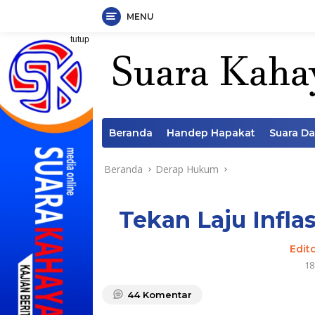
MENU
Langsung
tutup
ke
konten
Beranda
Handep Hapakat
Suara D
Beranda
Derap Hukum
Tekan Laju Infla
Edit
18
44
Komentar