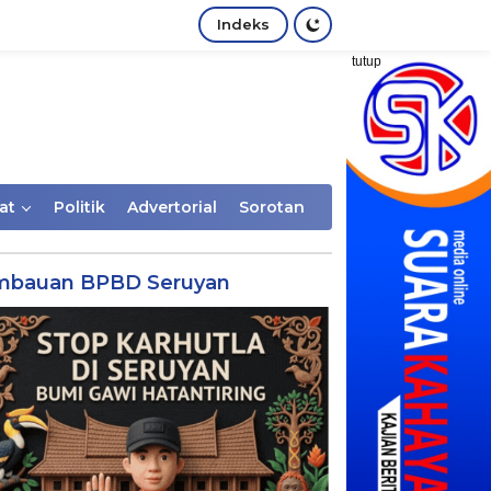
Indeks
tutup
at
Politik
Advertorial
Sorotan
mbauan BPBD Seruyan