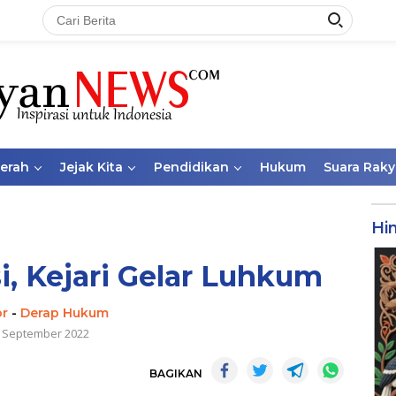
aerah
Jejak Kita
Pendidikan
Hukum
Suara Raky
Hi
si, Kejari Gelar Luhkum
or
-
Derap Hukum
 September 2022
BAGIKAN