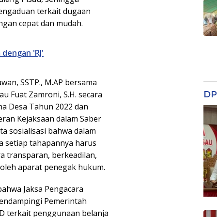
engaduan terkait dugaan
ngan cepat dan mudah.
dengan 'RJ'
awan, SSTP., M.AP bersama
DP
au Fuat Zamroni, S.H. secara
na Desa Tahun 2022 dan
Peran Kejaksaan dalam Saber
ta sosialisasi bahwa dalam
a setiap tahapannya harus
ra transparan, berkeadilan,
i oleh aparat penegak hukum.
 bahwa Jaksa Pengacara
 mendampingi Pemerintah
 terkait penggunaan belanja