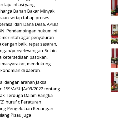
 laju inflasi yang
n harga Bahan Bakar Minyak
anaan setiap tahap proses
berasal dari Dana Desa, APBD
BN. Pendampingan hukum ini
emerintah agar penyaluran
 dengan baik, tepat sasaran,
angan/penyelewengan. Selain
ga ketersediaan pasokan,
li masyarakat, mendukung
rekonomian di daerah.
ai dengan arahan Jaksa
: 159/A/SUJA/09/2022 tentang
dak Terduga Dalam Rangka
 (2) huruf c Peraturan
ang Pengelolaan Keuangan
lang Pisau juga