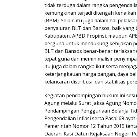
tidak terduga dalam rangka pengendalian
kemungkinan terjadi ditengah kenaika
(BBM). Selain itu juga dalam hal pelaks
penyaluran BLT dan Bansos, baik yang 
Kabupaten, APBD Propinsi, maupun AP
berguna untuk mendukung kebijakan p
BLT dan Bansos benar-benar terlaksana
tepat guna dan meminimalisir penyimp
itu juga dalam rangka ikut serta menja
keterjangkauan harga pangan, daya be
kelancaran distribusi, dan stabilitas pe
Kegiatan pendampingan hukum ini sesu
Agung melalui Surat Jaksa Agung Nomor
Pendampingan Penggunaan Belanja Ti
Pengendalian Inflasi serta Pasal 69 ayat
Pemerintah Nomor 12 Tahun 2019 tent
Daerah. Kasi Datun Kejaksaan Negeri Pu