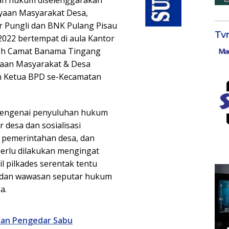
uhan hukum diselenggarakan
yaan Masyarakat Desa,
r Pungli dan BNK Pulang Pisau
Tv
2022 bertempat di aula Kantor
leh Camat Banama Tingang
ayaan Masyarakat & Desa
dan Ketua BPD se-Kecamatan
 mengenai penyuluhan hukum
desa dan sosialisasi
 pemerintahan desa, dan
perlu dilakukan mengingat
il pilkades serentak tentu
 dan wawasan seputar hukum
a.
kan Pengedar Sabu