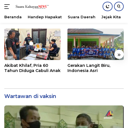
Beranda
Handep Hapakat
Suara Daerah
Jejak Kita
Langsung
ke
konten
«
»
Akibat Khilaf, Pria 60
Gerakan Langit Biru,
Tahun Diduga Cabuli Anak
Indonesia Asri
Wartawan di vaksin