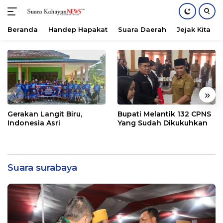
Beranda
Handep Hapakat
Suara Daerah
Jejak Kita
Langsung
ke
konten
«
»
Gerakan Langit Biru,
Bupati Melantik 132 CPNS
Indonesia Asri
Yang Sudah Dikukuhkan
Suara surabaya