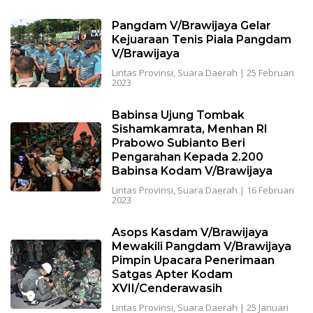
Pangdam V/Brawijaya Gelar
Kejuaraan Tenis Piala Pangdam
V/Brawijaya
Lintas Provinsi
,
Suara Daerah
|
25 Februari
2023
Babinsa Ujung Tombak
Sishamkamrata, Menhan RI
Prabowo Subianto Beri
Pengarahan Kepada 2.200
Babinsa Kodam V/Brawijaya
Lintas Provinsi
,
Suara Daerah
|
16 Februari
2023
Asops Kasdam V/Brawijaya
Mewakili Pangdam V/Brawijaya
Pimpin Upacara Penerimaan
Satgas Apter Kodam
XVII/Cenderawasih
Lintas Provinsi
,
Suara Daerah
|
25 Januari