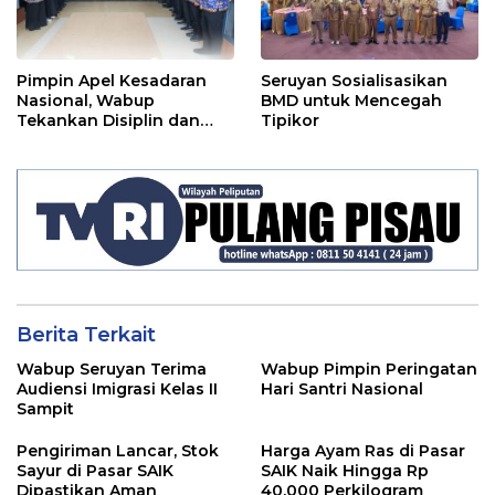
Pimpin Apel Kesadaran
Seruyan Sosialisasikan
Nasional, Wabup
BMD untuk Mencegah
Tekankan Disiplin dan
Tipikor
Tanggung Jawab Kepada
Para ASN
Berita Terkait
Wabup Seruyan Terima
Wabup Pimpin Peringatan
Audiensi Imigrasi Kelas II
Hari Santri Nasional
Sampit
Pengiriman Lancar, Stok
Harga Ayam Ras di Pasar
Sayur di Pasar SAIK
SAIK Naik Hingga Rp
Dipastikan Aman
40.000 Perkilogram