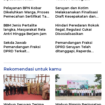
Pelayanan BPN Kobar
Seruyan dan Kotim
Dikeluhkan Warga, Proses
Melaksanakan Finalisasi
Pemecahan Sertifikat Tak
Draft Kesepakatan dan
Kunjung Selesai
Perjanjian Bersama
BBM Jenis Pertalite
Hindari Peredaran Rokok
langka, Masyarakat Rela
Ilegal, Regulasi Cukai
Antri Hingga Berjam-jam
Disosialisasikan
Sekda Jawab
Pemandangan Fraksi
Pemandangan Fraksi
DPRD Seruyan Telah
DPRD Terkait
ditanggapi, Raperda
Pertanggungjawaban
RPJMD Segera
Pelaksanaan APBD TA
Ditindaklanjuti
2024
Rekomendasi untuk kamu
Wabup Seruyan Terima
Wabup Pimpin Peringatan