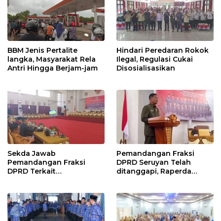
BBM Jenis Pertalite
Hindari Peredaran Rokok
langka, Masyarakat Rela
Ilegal, Regulasi Cukai
Antri Hingga Berjam-jam
Disosialisasikan
Sekda Jawab
Pemandangan Fraksi
Pemandangan Fraksi
DPRD Seruyan Telah
DPRD Terkait
ditanggapi, Raperda
Pertanggungjawaban
RPJMD Segera
Pelaksanaan APBD TA
Ditindaklanjuti
2024