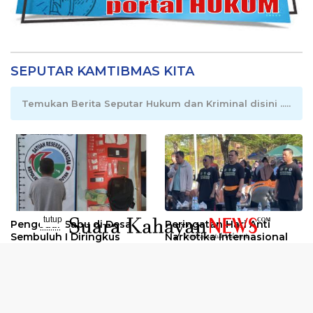
SEPUTAR KAMTIBMAS KITA
Temukan Berita Seputar Hukum dan Kriminal disini .....
tutup
Pengedar Sabu di Desa
Peringatan Hari Anti
..........
Sembuluh I Diringkus
Narkotika Internasional
2026