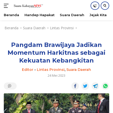
Beranda
Handep Hapakat
Suara Daerah
Jejak Kita
Langsung
Beranda
Suara Daerah
Lintas Provinsi
ke
konten
Pangdam Brawijaya Jadikan
Momentum Harkitnas sebagai
Kekuatan Kebangkitan
Editor
-
Lintas Provinsi
,
Suara Daerah
24 Mei 2023