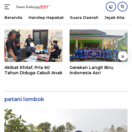
Beranda
Handep Hapakat
Suara Daerah
Jejak Kita
Langsung
ke
konten
«
»
Akibat Khilaf, Pria 60
Gerakan Langit Biru,
Tahun Diduga Cabuli Anak
Indonesia Asri
petani lombok