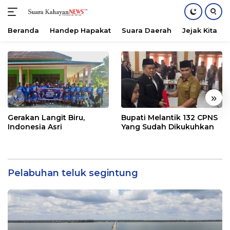
Beranda
Handep Hapakat
Suara Daerah
Jejak Kita
Langsung
ke
konten
«
»
Gerakan Langit Biru,
Bupati Melantik 132 CPNS
Indonesia Asri
Yang Sudah Dikukuhkan
Pelabuhan teluk segintung