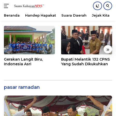
Beranda
Handep Hapakat
Suara Daerah
Jejak Kita
Langsung
ke
konten
«
»
Gerakan Langit Biru,
Bupati Melantik 132 CPNS
Indonesia Asri
Yang Sudah Dikukuhkan
pasar ramadan