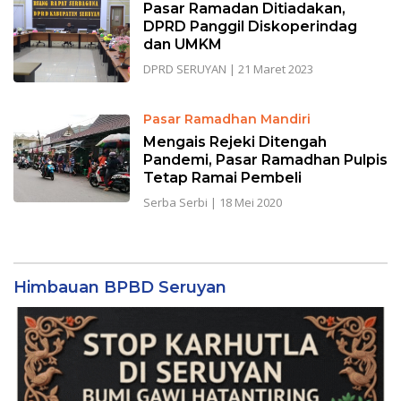
Pasar Ramadan Ditiadakan,
DPRD Panggil Diskoperindag
dan UMKM
DPRD SERUYAN
|
21 Maret 2023
Pasar Ramadhan Mandiri
Mengais Rejeki Ditengah
Pandemi, Pasar Ramadhan Pulpis
Tetap Ramai Pembeli
Serba Serbi
|
18 Mei 2020
Himbauan BPBD Seruyan